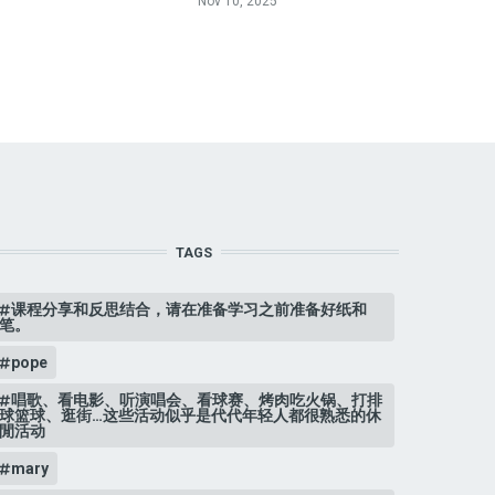
Nov 10, 2025
TAGS
课程分享和反思结合，请在准备学习之前准备好纸和
笔。
pope
唱歌、看电影、听演唱会、看球赛、烤肉吃火锅、打排
球篮球、逛街…这些活动似乎是代代年轻人都很熟悉的休
閒活动
mary