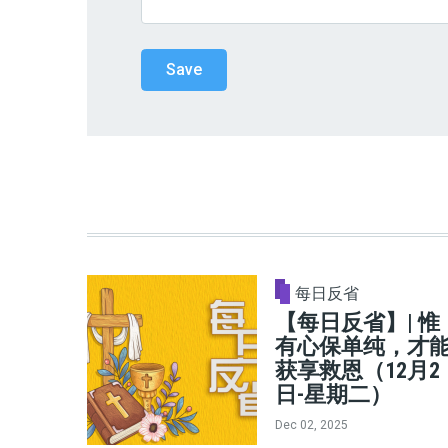
每日反省
【每日反省】| 惟
有心保单纯，才
获享救恩（12月2
日-星期二）
Dec 02, 2025