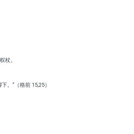
权杖。
”（格前 15,25）