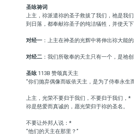
圣咏祷词
上主，祢派遣祢的圣子救拔了我们，祂是我们
到日落，都奉献祢圣子的纯洁犠牲，并使天下
对经一
：上主在神圣的光辉中将伸出祢大能的
对经二
：我们所敬奉的天主只有一个，是祂创
圣咏
113B 赞颂真天主
“你们抛弃偶像而皈依天主，是为了侍奉永生而真
上主，光荣不要归于我们，不要归于我们，*
祢是慈爱而真诚的，愿光荣归于祢的圣名。
不要让外邦人说：*
“他们的天主在那里？”