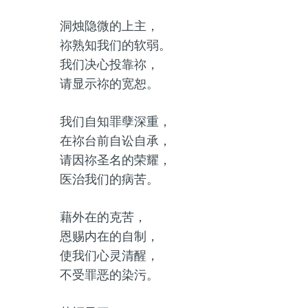
洞烛隐微的上主，
祢熟知我们的软弱。
我们决心投靠祢，
请显示祢的宽恕。
我们自知罪孽深重，
在祢台前自讼自承，
请因祢圣名的荣耀，
医治我们的病苦。
藉外在的克苦，
恩赐内在的自制，
使我们心灵清醒，
不受罪恶的染污。