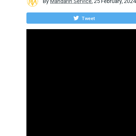
By
Mandarin Service
,
25 February, 2024
Tweet