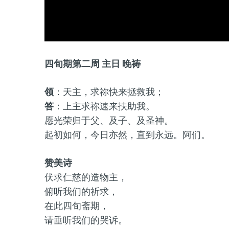
四旬期第二周 主日 晚祷
领
：天主，求祢快来拯救我；
答
：上主求祢速来扶助我。
愿光荣归于父、及子、及圣神。
起初如何，今日亦然，直到永远。阿们。
赞美诗
伏求仁慈的造物主，
俯听我们的祈求，
在此四旬斋期，
请垂听我们的哭诉。