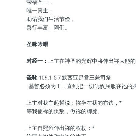
荣福圣三，
唯一真主，
助佑我们生活节俭，
善行丰富。阿们。
圣咏吟唱
对经一
：上主在神圣的光辉中将伸出祢大能的
圣咏
109,1-5 7 默西亚是君王兼司祭
“基督必须为王，直到把一切仇敌屈服在祂的脚下。
上主对我主起誓说：祢坐在我的右边，*
等我使祢的仇敌，做祢的脚凳。
上主自熙雍伸出祢的权杖：*