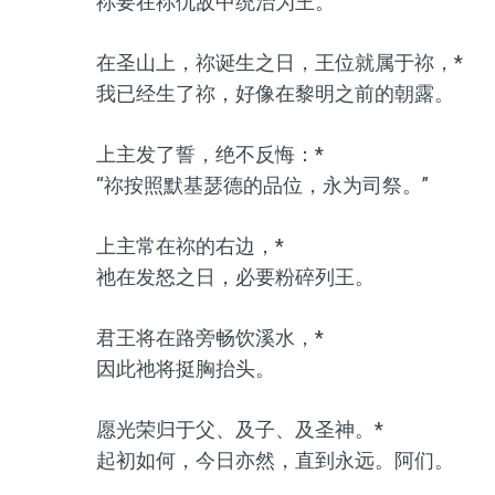
祢要在祢仇敌中统治为王。
在圣山上，祢诞生之日，王位就属于祢，*
我已经生了祢，好像在黎明之前的朝露。
上主发了誓，绝不反悔：*
“祢按照默基瑟德的品位，永为司祭。”
上主常在祢的右边，*
祂在发怒之日，必要粉碎列王。
君王将在路旁畅饮溪水，*
因此祂将挺胸抬头。
愿光荣归于父、及子、及圣神。*
起初如何，今日亦然，直到永远。阿们。