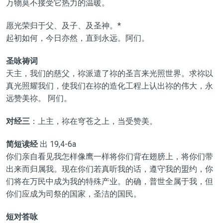
万物莫不接受它热力的温暖。
愿光荣归于父、及子、及圣神。*
起初如何，今日亦然，直到永远。阿们。
圣咏祷词
天主，我们的慈父，祢派遣了祢的圣言来光照世界。求祢以
真光照耀我们，使我们在祢的造化工程上认出祢的伟大，永
远赞美祢。 阿们。
对经三
：上主，祢在穹苍之上，当受赞美。
简短读经
出 19,4-6a
你们亲自看见我怎样像鹰一样将你们背在翅膀上，将你们带
出来而归属我。现在你们若真听我的话，遵守我的盟约，你
们将在万民中成为我的特殊产业。的确，普世全属于我，但
你们应成为司祭的国家，圣洁的国民。
短对答咏