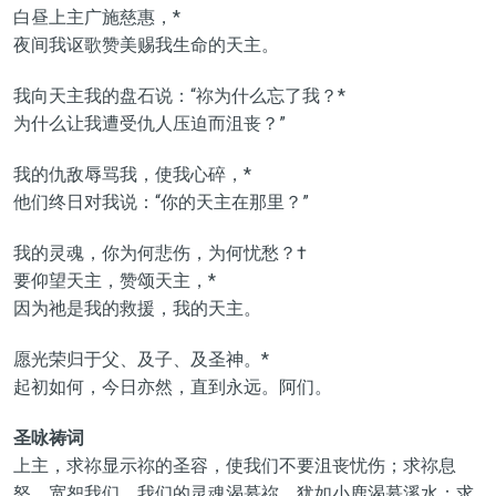
白昼上主广施慈惠，*
夜间我讴歌赞美赐我生命的天主。
我向天主我的盘石说：“祢为什么忘了我？*
为什么让我遭受仇人压迫而沮丧？”
我的仇敌辱骂我，使我心碎，*
他们终日对我说：“你的天主在那里？”
我的灵魂，你为何悲伤，为何忧愁？†
要仰望天主，赞颂天主，*
因为祂是我的救援，我的天主。
愿光荣归于父、及子、及圣神。*
起初如何，今日亦然，直到永远。阿们。
圣咏祷词
上主，求祢显示祢的圣容，使我们不要沮丧忧伤；求祢息
怒，宽恕我们。我们的灵魂渴慕祢，犹如小鹿渴慕溪水；求