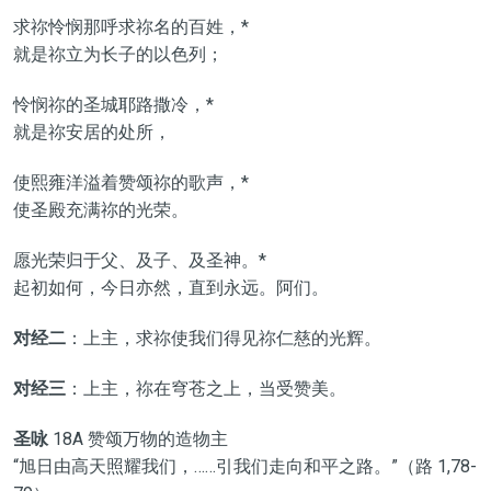
求祢怜悯那呼求祢名的百姓，*
就是祢立为长子的以色列；
怜悯祢的圣城耶路撒冷，*
就是祢安居的处所，
使熙雍洋溢着赞颂祢的歌声，*
使圣殿充满祢的光荣。
愿光荣归于父、及子、及圣神。*
起初如何，今日亦然，直到永远。阿们。
对经二
：上主，求祢使我们得见祢仁慈的光辉。
对经三
：上主，祢在穹苍之上，当受赞美。
圣咏
18A 赞颂万物的造物主
“旭日由高天照耀我们，……引我们走向和平之路。”（路 1,78-