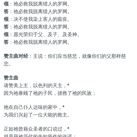
领
：祂必救我脱离猎人的罗网。
答
：祂必救我脱离猎人的罗网。
领
：决不使我染上害人的瘟疫。
答
：祂必救我脱离猎人的罗网。
领
：愿光荣归于父、及子、及圣神。
答
：祂必救我脱离猎人的罗网。
赞主曲对经
：主说：你们应当慈悲，就像你们的父那样慈
悲。
赞主曲
请赞美上主，以色列的天主，*
因为祂眷顾了祂的子民，拯救了祂的民族；
祂在自己仆人达味的家中，*
为我们兴起了一位大能的救主。
正如祂曾藉众圣者的口说过，*
就是藉祂历代的先知所作的许诺：