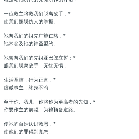
一位救主将救我们脱离敌手，*
使我们摆脱仇人的掌握。
祂向我们的祖先广施仁慈，*
祂常念及祂的神圣盟约。
祂曾向我们的先祖亚巴郎立誓：*
赐我们脱离敌手，无忧无惧，
生活圣洁，行为正直，*
虔诚事主，终身不渝。
至于你、我儿，你将称为至高者的先知，*
你要作主的前驱，为祂预备道路。
使祂的百姓认识救恩，*
使他们的罪得到宽恕。