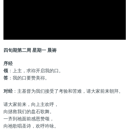
四旬期第二周 星期一 晨祷
序经
领
：上主，求祢开启我的口。
答
：我的口要赞美祢。
对经
：主基督为我们接受了考验和苦难，请大家前来朝拜。
请大家前来，向上主欢呼，
向拯救我们的盘石歌舞。
一齐到祂面前感恩赞颂，
向祂歌唱圣诗，欢呼吟咏。