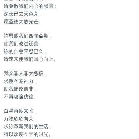
请驱散我们内心的黑暗；
深夜已去天色亮，
愿圣德大放光芒。
祢恩赐我们四旬斋期，
使我们改过迁善，
祢的仁慈容忍已久，
请速来使我们回心向上。
我众罪人罪大恶极，
求赐圣宠神力，
助我痛改前非，
不再歧途彷徨。
白昼再度来临，
万物欣欣向荣，
求祢革新我们的生活，
得以欢度今天的时光。