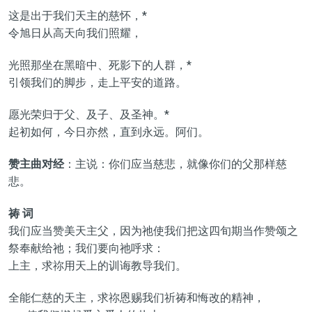
这是出于我们天主的慈怀，*
令旭日从高天向我们照耀，
光照那坐在黑暗中、死影下的人群，*
引领我们的脚步，走上平安的道路。
愿光荣归于父、及子、及圣神。*
起初如何，今日亦然，直到永远。阿们。
赞主曲对经
：主说：你们应当慈悲，就像你们的父那样慈
悲。
祷 词
我们应当赞美天主父，因为祂使我们把这四旬期当作赞颂之
祭奉献给祂；我们要向祂呼求：
上主，求祢用天上的训诲教导我们。
全能仁慈的天主，求祢恩赐我们祈祷和悔改的精神，