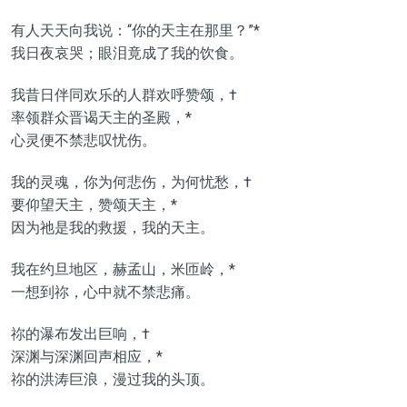
有人天天向我说：“你的天主在那里？”*
我日夜哀哭；眼泪竟成了我的饮食。
我昔日伴同欢乐的人群欢呼赞颂，†
率领群众晋谒天主的圣殿，*
心灵便不禁悲叹忧伤。
我的灵魂，你为何悲伤，为何忧愁，†
要仰望天主，赞颂天主，*
因为祂是我的救援，我的天主。
我在约旦地区，赫孟山，米匝岭，*
一想到祢，心中就不禁悲痛。
祢的瀑布发出巨响，†
深渊与深渊回声相应，*
祢的洪涛巨浪，漫过我的头顶。