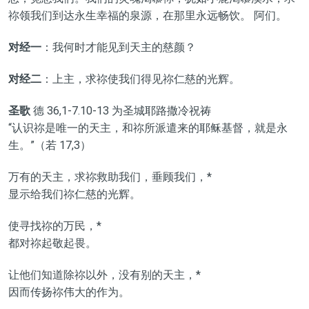
祢领我们到达永生幸福的泉源，在那里永远畅饮。 阿们。
对经一
：我何时才能见到天主的慈颜？
对经二
：上主，求祢使我们得见祢仁慈的光辉。
圣歌
德 36,1-7.10-13 为圣城耶路撒冷祝祷
“认识祢是唯一的天主，和祢所派遣来的耶稣基督，就是永
生。”（若 17,3）
万有的天主，求祢救助我们，垂顾我们，*
显示给我们祢仁慈的光辉。
使寻找祢的万民，*
都对祢起敬起畏。
让他们知道除祢以外，没有别的天主，*
因而传扬祢伟大的作为。