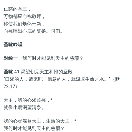
仁慈的圣三，
万物都应向祢敬拜，
祢使我们焕然一新，
向祢唱出心底的赞扬。阿们。
圣咏吟唱
对经一
：我何时才能见到天主的慈颜？
圣咏
41 渴望朝见天主和祂的圣殿
“口渴的人，请来吧！愿意的人，就汲取生命之水。”（默
22,17）
天主，我的心渴慕祢，*
就像小鹿渴望清泉。
我的心灵渴慕天主，生活的天主，*
我何时才能见到天主的慈颜？