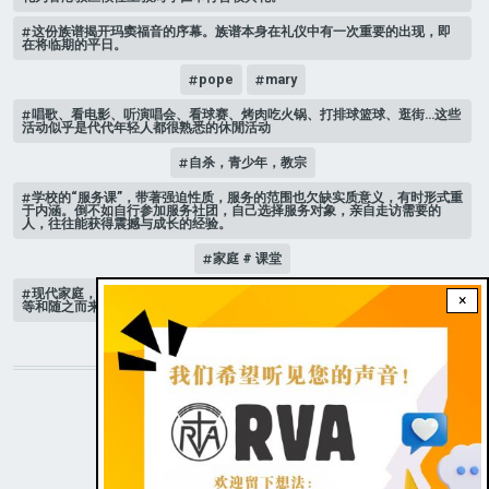
这份族谱揭开玛窦福音的序幕。族谱本身在礼仪中有一次重要的出现，即
在将临期的平日。
pope
mary
唱歌、看电影、听演唱会、看球赛、烤肉吃火锅、打排球篮球、逛街…这些
活动似乎是代代年轻人都很熟悉的休閒活动
自杀，青少年，教宗
学校的“服务课”，带著强迫性质，服务的范围也欠缺实质意义，有时形式重
于内涵。倒不如自行参加服务社团，自己选择服务对象，亲自走访需要的
人，往往能获得震撼与成长的经验。
家庭 # 课堂
现代家庭，子女或许都是宝贝，不公平的待遇显得比较少，但隐性的不平
×
等和随之而来的身心压力却仍旧挥之不去。
STAY CONNECTED WITH US!