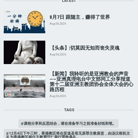
LATEST
8月7日 跟随主，赚得了世界
Aug 06, 2026
【头条】|切莫因无知而丧失灵魂
Aug 06, 2026
【新闻】我聆听的是亚洲教会的声音
——亚洲真理电台中文部同工分享报道
第十二届亚洲主教团协会全体大会的心
路历程
Aug 06, 2026
TAGS
课程分享和反思结合，请在准备学习之前准备好纸和笔。
12月4日下午三时，香港教区将在坚道圣母无原罪主教座堂，由汤汉枢机主
礼为香港教区候任主教周守仁举行晋牧典礼。