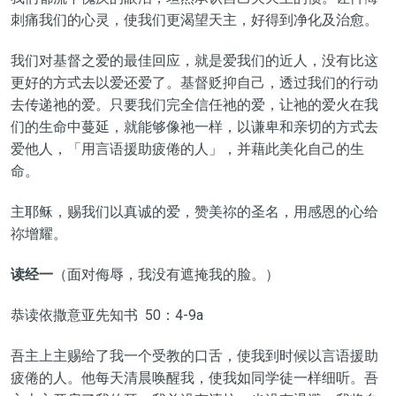
刺痛我们的心灵，使我们更渴望天主，好得到净化及治愈。
我们对基督之爱的最佳回应，就是爱我们的近人，没有比这
更好的方式去以爱还爱了。基督贬抑自己，透过我们的行动
去传递祂的爱。只要我们完全信任祂的爱，让祂的爱火在我
们的生命中蔓延，就能够像祂一样，以谦卑和亲切的方式去
爱他人，「用言语援助疲倦的人」，并藉此美化自己的生
命。
主耶稣，赐我们以真诚的爱，赞美祢的圣名，用感恩的心给
祢增耀。
读经一
（面对侮辱，我没有遮掩我的脸。）
恭读依撒意亚先知书 50：4-9a
吾主上主赐给了我一个受教的口舌，使我到时候以言语援助
疲倦的人。他每天清晨唤醒我，使我如同学徒一样细听。吾