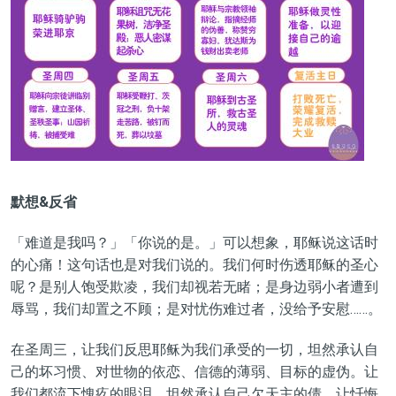
默想&反省
「难道是我吗？」「你说的是。」可以想象，耶稣说这话时
的心痛！这句话也是对我们说的。我们何时伤透耶稣的圣心
呢？是
别人饱受
欺凌，我们却视若无睹；是身边弱小者遭到
辱骂，我们却置之不顾；是对忧伤难过者，没给予安慰……。
在圣周三，让我们反思耶稣为我们承受的一切，坦然承认自
己的坏习惯、对世物的依恋、信德的薄弱、目标的虚伪。让
我们都流下愧疚的眼泪，坦然承认自己欠天主的债。让忏悔