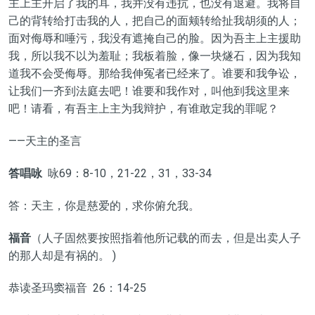
主上主开启了我的耳，我并没有违抗，也没有退避。我将自
己的背转给打击我的人，把自己的面颊转给扯我胡须的人；
面对侮辱和唾污，我没有遮掩自己的脸。因为吾主上主援助
我，所以我不以为羞耻；我板着脸，像一块燧石，因为我知
道我不会受侮辱。那给我伸冤者已经来了。谁要和我争讼，
让我们一齐到法庭去吧！谁要和我作对，叫他到我这里来
吧！请看，有吾主上主为我辩护，有谁敢定我的罪呢？
——天主的圣言
答唱咏
咏69：8-10，21-22，31，33-34
答：天主，你是慈爱的，求你俯允我。
福音
（人子固然要按照指着他所记载的而去，但是出卖人子
的那人却是有祸的。 )
恭读圣玛窦福音 26：14-25