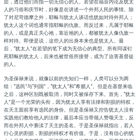
层，透过他们而指一切无信心的人。若望在福音内论及犹太
人的习俗和庆节时，好像是在讲述一个外邦人民的事情。除
了对尼苛德摩之外，耶稣与犹太人谈话也犹如对待外邦人；
犹太人这个词也通常指耶稣的仇敌。而反过来，凡属于耶稣
的人，或是真正关心祂，靠近祂的人，都被犹太人像仇敌一
样对待。即便是说，这些人的出身本来也是犹太人。最
后，“犹太人”在若望的笔下成为无信心的典型。所有同谋钉
死耶稣的犹太人，后来也被世俗所接替，成为了迫害基督徒
的人。
为圣保禄来说，就像以前的先知们一样，人类可以分为两
组：“选民”与“列国”，“犹太人”和“希腊人”。但是在基督来临
之后，这种区别既被取消，同时又被保存下来。首先，“犹太
人”是一个光荣的头衔，因为犹太人享有法律和割损的特权，
在天主面前享有选民的身份。但是圣保禄又控告犹太人没有
实践他们教给他人的法律，最后本应当带领人赞颂天主，反
而在外邦人中亵渎了天主的圣名。于是圣保禄就指出，若人
行心灵的割损，割损的特权才有价值。于是，没有信心的犹