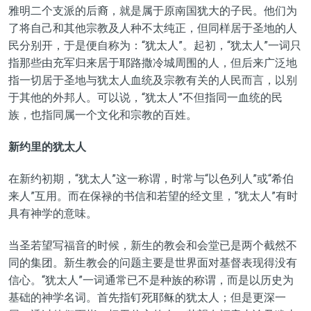
雅明二个支派的后裔，就是属于原南国犹大的子民。他们为
了将自己和其他宗教及人种不太纯正，但同样居于圣地的人
民分别开，于是便自称为：“犹太人”。起初，“犹太人”一词只
指那些由充军归来居于耶路撒冷城周围的人，但后来广泛地
指一切居于圣地与犹太人血统及宗教有关的人民而言，以别
于其他的外邦人。可以说，“犹太人”不但指同一血统的民
族，也指同属一个文化和宗教的百姓。
新约里的犹太人
在新约初期，“犹太人”这一称谓，时常与“以色列人”或“希伯
来人”互用。而在保禄的书信和若望的经文里，“犹太人”有时
具有神学的意味。
当圣若望写福音的时候，新生的
教会和会堂已是两个截然不
同的集团。新生教会的问题主要是世界面对基督表现得没有
信心。“犹太人”一词通常已不是种族的称谓，而是以历史为
基础的神学名词。首先指钉死耶稣的犹太人；但是更深一