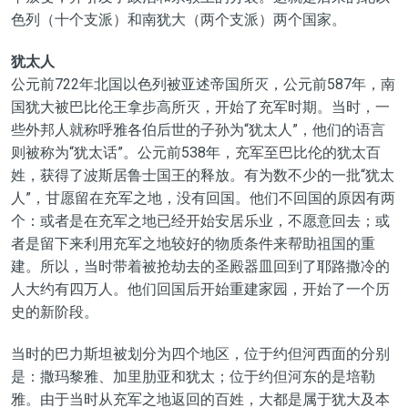
色列（十个支派）和南犹大（两个支派）两个国家。
犹太人
公元前722年北国以色列被亚述帝国所灭，公元前
587年，南
国犹大被巴比伦王拿步高所灭，开始了充军时期。当时，一
些外邦人就称呼雅各伯后世的子孙为“犹太人”，他们的语言
则被称为“犹太话”。公元前538年，充军至巴比伦的犹太百
姓，获得了波斯居鲁士国王的释放。有为数不少的一批“犹太
人”，甘愿留在充军之地，没有回国。他们不回国的原因有两
个：或者是在充军之地已经开始安居乐业，不愿意回去；或
者是留下来利用充军之地较好的物质条件来帮助祖国的重
建。所以，当时带着被抢劫去的圣殿器皿回到了耶路撒冷的
人大约有四万人。他们回国后开始重建家园，开始了一个历
史的新阶段。
当时的巴力斯坦被划分为四个地区，位于约但河西面的分别
是：撒玛黎雅、加里肋亚和犹太；位于约但河东的是培勒
雅。由于当时从充军之地返回的百姓，大都是属于犹大及本