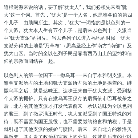
追根溯源来说的话，要了解“犹太人”，我们必须先来看“犹
大”这一个词。首先，
“犹大”是一个人名，他是雅各伯的第四
个儿子，由肋阿所生。其次，“犹大”一词指的是以色列的一
个支派。犹大本人生有五个儿子，是后来以色列十二支派当
中“犹大支派”的祖先。当以色列子民进入福地的时候，犹大
支派分得的土地是“乃革布”（思高圣经上作“南方”“南部”）及
犹大山区。当时的全以色列子民是靠着西乃山上的盟约和信
仰的宗教而团结在一起。
以色列人的第一位国王——撒乌耳——来自于本雅明支派。本
雅明支派所占的土地和犹大支派所占领的土地是挨着的。继
撒乌耳之后，就是达味王。达味王来自于犹大支派，受到整
个支派的拥护。只有在撒乌耳王仅存的后裔依市巴耳被杀之
后，北方的其他支派才打发代表前来，承认达味为全以色列
的君王。到了撒罗满王时代，犹大支派受到了国王特殊的对
待，既不需要为国王服役，也不需要缴纳粮食和纳税，于是
就引起了其他支派的嫉妒与愤恨。后来，来自北方的雅洛贝
罕叛变，并引发了政治和宗教上的分裂。这就是后来的北以