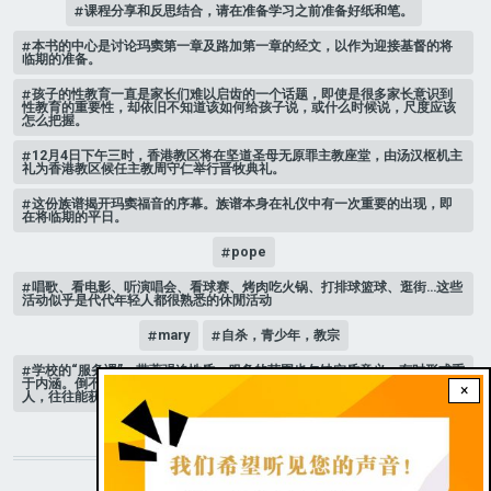
课程分享和反思结合，请在准备学习之前准备好纸和笔。
​本书的中心是讨论玛窦第一章及路加第一章的经文，以作为迎接基督的将
临期的准备。
孩子的性教育一直是家长们难以启齿的一个话题，即使是很多家长意识到
性教育的重要性，却依旧不知道该如何给孩子说，或什么时候说，尺度应该
怎么把握。
12月4日下午三时，香港教区将在坚道圣母无原罪主教座堂，由汤汉枢机主
礼为香港教区候任主教周守仁举行晋牧典礼。
这份族谱揭开玛窦福音的序幕。族谱本身在礼仪中有一次重要的出现，即
在将临期的平日。
pope
唱歌、看电影、听演唱会、看球赛、烤肉吃火锅、打排球篮球、逛街…这些
活动似乎是代代年轻人都很熟悉的休閒活动
mary
自杀，青少年，教宗
学校的“服务课”，带著强迫性质，服务的范围也欠缺实质意义，有时形式重
于内涵。倒不如自行参加服务社团，自己选择服务对象，亲自走访需要的
×
人，往往能获得震撼与成长的经验。
STAY CONNECTED WITH US!