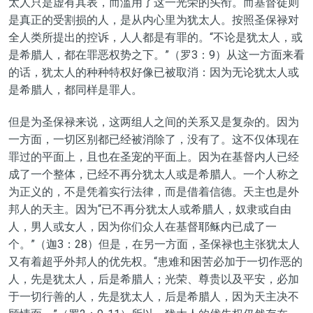
太人只是虚有其表，而滥用了这一光荣的头衔。而基督徒则
是真正的受割损的人，是从内心里为犹太人。按照圣保禄对
全人类所提出的控诉，人
人都是有罪的。“不论是犹太人，或
是希腊人，都在罪恶权势之下。”（罗3：9）从
这一方面来看
的话，犹太人的种种特权好像已被取消：因为无论犹太人或
是希腊人，都
同样是罪人。
但是为圣保禄来说，这两组人
之间的关系又是复杂的。因为
一方面，一切区别都已经被消除了，没有了。这不仅体现在
罪过的平面上，且也在圣宠的平面上。因为在基督内人已经
成了一个整体，已经不再分犹太人或是希腊人。一个人称之
为正义的，不是凭着实行法律，而是借着信德。天主也是外
邦人的天主。因为“已不再分犹太人或希腊人，奴隶或自由
人，男人或女人，因为你们众人在基督耶稣内已成了一
个。”（迦3：28）
但是，在另一方面，圣保禄也主张犹太人
又有着超乎外邦人的优先权。
“患难和困苦必加于一切作恶的
人，先是犹太人，后是希腊人；光荣、尊贵以及平安，必加
于一切行善的人，先是犹太人，后是希腊人，因为天主决不