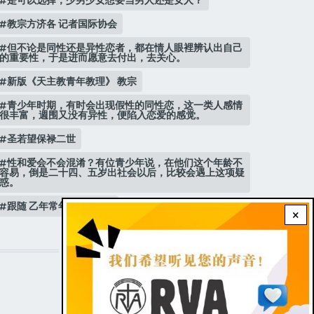
教宗方济各 记者国际协会
但不论是同性还是异性恋者，都在情人眼裡辨认出自己
的重要性，于是进而愿意去付出，去关心。
新版《天主教青年教理》 教宗
青少年时期，有时会出现假性的同性恋，这一类人感情
很丰富，週围又没有异性，便陷入恋爱的感觉。
圣若望保禄二世
性和爱会不会混淆？有位青少年说，在他们这个年龄不
容易，倒是二十四、五岁出社会以后，比较会遇上这项疑
惑。
跟随 乙年常年期第3主日
×
STAY CONNECTED WITH US!