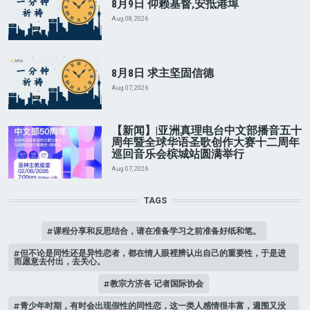
8月9日 仰赖基督,安抵港埠
Aug 08, 2026
8月8日 求主坚固信德
Aug 07, 2026
【新闻】|亚洲真理电台中文部播音五十
周年暨全球华语圣歌创作大赛十二周年
巡回音乐会槟城站圆满举行
Aug 07, 2026
TAGS
课程分享和反思结合，请在准备学习之前准备好纸和笔。
但不论是同性还是异性恋者，都在情人眼裡辨认出自己的重要性，于是进
而愿意去付出，去关心。
教宗方济各 记者国际协会
青少年时期，有时会出现假性的同性恋，这一类人感情很丰富，週围又没