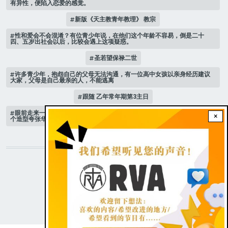
有异性，便陷入恋爱的感觉。
新版《天主教青年教理》 教宗
性和爱会不会混淆？有位青少年说，在他们这个年龄不容易，倒是二十
四、五岁出社会以后，比较会遇上这项疑惑。
圣若望保禄二世
许多青少年，抱怨自己的父母无法沟通，有一位高中女孩以亲身经历建议
大家，父母是自己最亲的人，不能逃离
跟随 乙年常年期第3主日
眼前走来一位魔女，可爱的妖媚中带点邪恶，身上穿著宫廷的小丑服，整
×
个造型夸张华丽，非常特殊。
STAY CONNECTED WITH US!