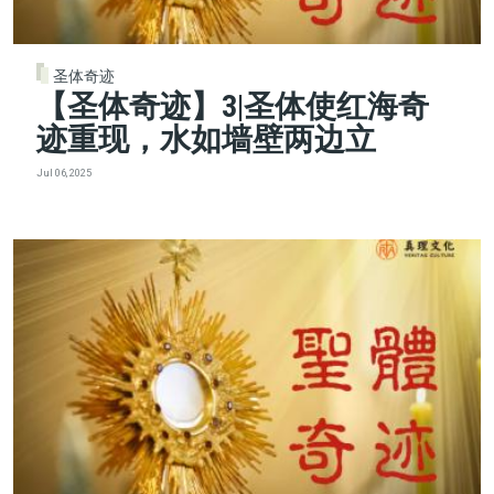
圣体奇迹
【圣体奇迹】3|圣体使红海奇
迹重现，水如墙壁两边立
Jul 06, 2025