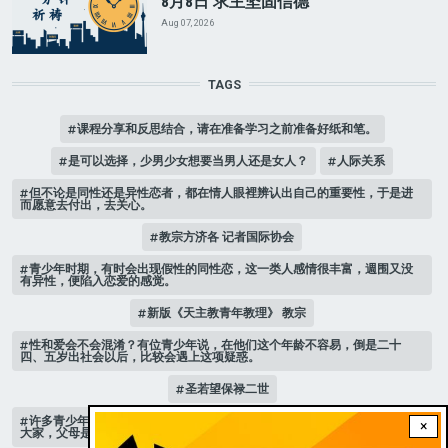
8月8日 求主坚固信德
Aug 07, 2026
TAGS
课程分享和反思结合，请在准备学习之前准备好纸和笔。
是可以选择，少男少女想要当男人还是女人？
人际关系
但不论是同性还是异性恋者，都在情人眼裡辨认出自己的重要性，于是进
而愿意去付出，去关心。
教宗方济各 记者国际协会
青少年时期，有时会出现假性的同性恋，这一类人感情很丰富，週围又没
有异性，便陷入恋爱的感觉。
新版《天主教青年教理》 教宗
性和爱会不会混淆？有位青少年说，在他们这个年龄不容易，倒是二十
四、五岁出社会以后，比较会遇上这项疑惑。
圣若望保禄二世
许多青少年，抱怨自己的父母无法沟通，有一位高中女孩以亲身经历建议
×
大家，父母是自己最亲的人，不能逃离