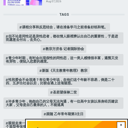
Aug 07, 2026
TAGS
课程分享和反思结合，请在准备学习之前准备好纸和笔。
但不论是同性还是异性恋者，都在情人眼裡辨认出自己的重要性，于是进
而愿意去付出，去关心。
教宗方济各 记者国际协会
青少年时期，有时会出现假性的同性恋，这一类人感情很丰富，週围又没
有异性，便陷入恋爱的感觉。
新版《天主教青年教理》 教宗
性和爱会不会混淆？有位青少年说，在他们这个年龄不容易，倒是二十
四、五岁出社会以后，比较会遇上这项疑惑。
圣若望保禄二世
许多青少年，抱怨自己的父母无法沟通，有一位高中女孩以亲身经历建议
大家，父母是自己最亲的人，不能逃离
跟随 乙年常年期第3主日
眼前走来一位魔女，可爱的妖媚中带点邪恶，身上穿著宫廷的小丑服，整
×
个造型夸张华丽，非常特殊。