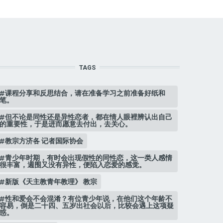
TAGS
课程分享和反思结合，请在准备学习之前准备好纸和
笔。
但不论是同性还是异性恋者，都在情人眼裡辨认出自己
的重要性，于是进而愿意去付出，去关心。
教宗方济各 记者国际协会
青少年时期，有时会出现假性的同性恋，这一类人感情
很丰富，週围又没有异性，便陷入恋爱的感觉。
新版《天主教青年教理》 教宗
性和爱会不会混淆？有位青少年说，在他们这个年龄不
容易，倒是二十四、五岁出社会以后，比较会遇上这项疑
惑。