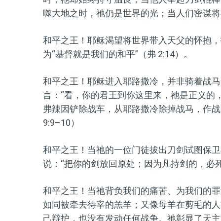
噬大地之时，祂仍是世界的光；当人们密谋将
和平之王
！耶稣渴望将世界带入天父的怀抱，
为
“基督
就是我们的和平
”
（弗 2:14）。
和平之王
！耶稣进入耶路撒冷，并非骑着战马
言：
“看，你的君王到你这里来，祂是正义的
弗辣因铲除战车，从耶路撒冷除掉战马，作战
9:9–10）
和平之王
！当祂的一位门徒拔出刀剑试图保卫
说：
“把你的剑放回原处；因为凡持剑的，必
和平之王
！当祂背负我们的痛苦、为我们的罪
如同被牵去待宰的羔羊；又像母羊在剪毛的人
己辩护，也没有发动任何战争。祂彰显了天主