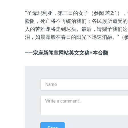
“圣母
玛利亚，第三日的女子
（参阅 若2:1）
，
险阻，死亡将不再统治我们；各民族所遭受的
人的苦难即将走到尽头。最后，请赐予我们这
泪，如晨霜般在春日的阳光下迅速消融。
”
（
——宗座新闻室网站
英文文稿+本台翻