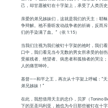
己，却甘愿被钉在十字架上，
承受了
人类历史
亲爱的弟兄姊妹们，这就是我们的天主：耶稣
争辩解。祂不垂听发动战争者的祈祷，反而斥
们的手染满了血
。
”
（依 1:15）
当我们注视为我们被钉十字架的祂时，我们看
口中，我们看见
当今
无数
的
男女所承受的创伤
受摧残者
、绝望者、病患者和孤独者的哭泣；
人的痛苦呻吟。
基督——
和平之王
，再次从十字架上呼喊：
“
天
弟兄姊妹！
”
在此，我想借用天主
的
忠仆
，
贝
罗
（Tonin
下的至圣玛利亚
，她
也为今日那些被钉在十字