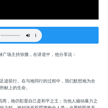
禄
广场
主持弥撒，在讲道中，他分享说：
足迹前行。在与祂同行
的过程中
，我们默想祂为全
所献上的生命。
四周，祂仍彰显自己是和平之王；当他人煽动暴力之
的之时
，祂却张开双臂拥抱全人类；当黑暗即将吞