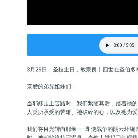
3
月
29
日，
圣枝主日
，教宗良十四世在圣伯多
亲爱的弟兄姐妹们：
当耶稣走上苦路时，我们紧随其后，踏着祂的
人类所承受的苦难、祂破碎的心，以及祂
为
爱
我们将目光转向耶稣——即使战争的阴云环绕
时，祂却始终持守温良；当他人举起刀剑棍棒