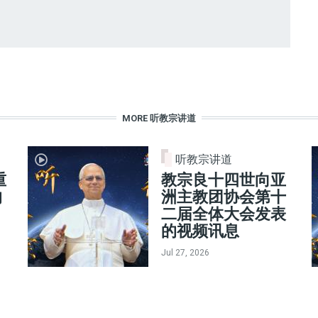
MORE 听教宗讲道
听教宗讲道
重
教宗良十四世向亚
的
洲主教团协会第十
二届全体大会发表
的视频讯息
Jul 27, 2026