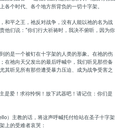
上各个时代、各个地方所背负的一切十字架。
，和平之王
，祂
反对
战争，
没有
人能以祂
的
名为战
责他们说：
“你们行大祈祷时，我决不俯听，因为你
到的是一个被钉
在
十字架的人类
的形象
。在祂的伤
；在祂向天父发出的最后呼喊中，我们听见那些
备
尤其听见所有
那些
遭受暴力压迫、
成
为战争受害之
主是爱！求祢怜悯！放下武器吧！请记住：你们是
o Bello）主教的话，将这声呼喊托付给站在圣子十字架
架上的受难者哀哭：