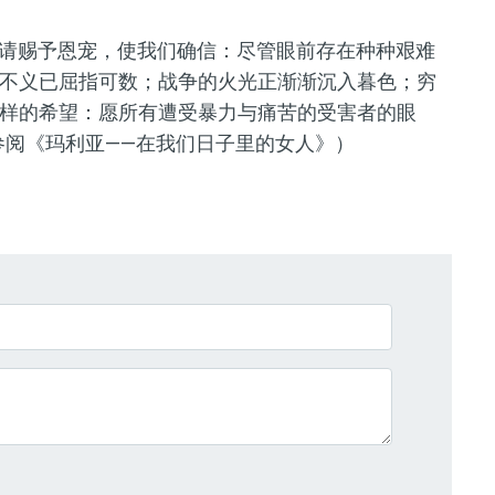
请赐予
恩宠，使
我们确信：尽管眼前存在种种艰难
不义已屈指可数；战争的火光正渐渐沉入暮色；穷
样的希望：愿所有
遭受
暴力与痛苦的受害者的眼
参阅
《玛利亚——在我们日子里的女人》）