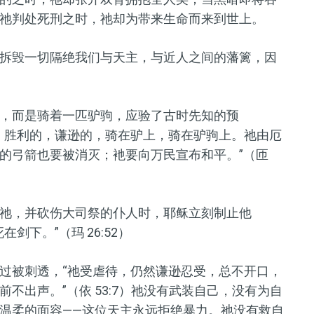
祂判处死刑之
时
，祂却为带来生命而来到世上。
拆毁一切隔绝我们与天主
，
与近人之间的藩篱，因
，而是骑着一匹驴驹，应验了古时先知的预
，胜利的，谦逊的，骑在驴上，骑在驴驹上。祂由厄
的弓箭也要被消灭；衪要向万民宣布和平
。
”
（匝
祂，并砍伤大司祭的仆人时，耶稣立刻制止他
死在剑下
。
”
（玛 26:52）
过被刺透，
“
祂
受虐待，仍然谦逊忍受，总不开口，
前不出声
。
”
（依 53:7）祂没有武装自己，没有为自
温柔的面容——这位天主永远拒绝暴力。祂没有救自