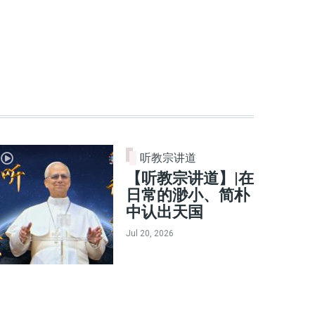
听教宗讲道
【听教宗讲道】|在
日常的渺小、简朴
中认出天国
Jul 20, 2026