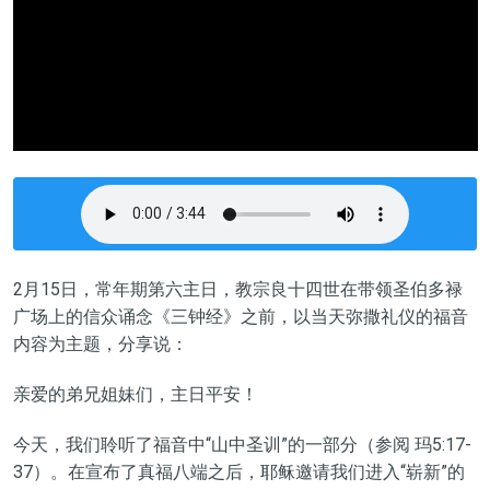
2
月
15
日，
常年期第六主日
，教宗
良十四世
在带领圣伯多禄
广场上的信众诵念《三钟经》之前，以当天弥撒礼仪的福音
内容为主题，分享说：
亲爱的弟兄姐妹们，主日
平安
！
今天，我们聆听了福音中
“
山中圣训
”
的一部分（参
阅
玛5:17-
37）。在宣布了真福八端之后，耶稣邀请我们进入
“
崭新
”
的