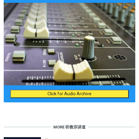
Click for Audio Archive
MORE 听教宗讲道