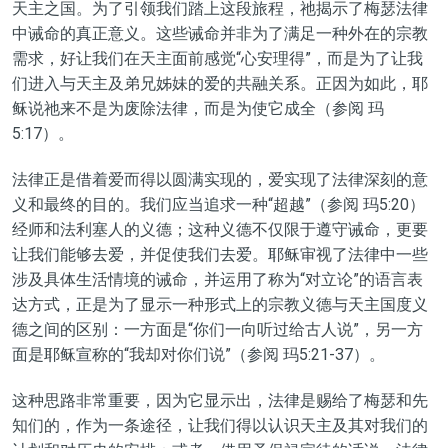
天主之国。为了引领我们踏上这段旅程，祂揭示了梅瑟法律
中
诫命的真正意义。
这些诫命
并非为了满足一种外在的宗教
需求，好让我们在天主面前感觉
“
心安理得
”
，而是为了让我
们进入与天主及弟兄姊妹的爱的共融关系。正因为如此，耶
稣说祂来不是为废除法律，而是为使它
成全
（参
阅
玛
5:17）。
法律正是借着爱而得以圆满实现的，爱实现了
法律
深刻的意
义和最终的目的。我们应当追求一种
“
超越
”
（参
阅
玛5:20）
经师和法利塞人的义德；这种义德不仅限于遵守诫命，
更要
让我们能够去爱，并促使我们去爱。耶稣审视了法律中一些
涉及具体生活情境的诫命，并
运用
了称为
“
对立论
”
的语言表
达方式，正是为了显示一种形式上的宗教义德与天主
国度
义
德之间的区别：一方面是
“
你们一向听过给古人说
”
，另一方
面是耶稣宣称的
“
我却对你们说
”
（参
阅
玛5:21-37）。
这种思路非常重要，因为它显示出，法律
是
赐给了梅瑟和先
知们
的
，作为一条途径，让我们得以认识天主及其对我们
的