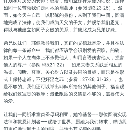
计划
和
对
历史的
安排
；或者，借用圣保禄宗徒的
话说
，
法律
如同一位带领我们走向祂的启蒙师（参
阅
迦3:23-25）。
然
而
，
如今
天主自己，以耶稣的身份，来到了我们中间，圆满
地完成了法律，使我们成为天父的子女，并赐给我们恩宠，
得以与祂建立如同子女般的关系，并彼此成为兄弟姊妹。
弟兄姊妹们，耶稣教导我们，真正的义德就是爱，并且在法
律的每一条诫命
中
，我们都
应该
学会识别爱的召唤。
的确
，
如果一个人在肉体上不杀戮他人，却用言语伤害他人，
损害
他人的尊严（参
阅
玛5:21-22），如果夫妻关系缺乏相互的
温柔、倾听、尊重、关心对方以及共同的目标，而只是在形
式上保持忠诚，不犯
奸淫
之罪（参看：27-28, 31-32）
，
也
是不够的
。我们还可以举出耶稣所给出的其他例子。福音赐
给我们这宝贵的教导：
最低限度
的义德是不够的，需要伟大
的爱。
让我们一同
祈求
童贞圣母玛利亚，她将基督——那位圆满实现
法律和救恩计划者——赐给了世界。愿她为我们转求，帮助我
们更好地理解天主
的国度
，并活出其义德的召唤。