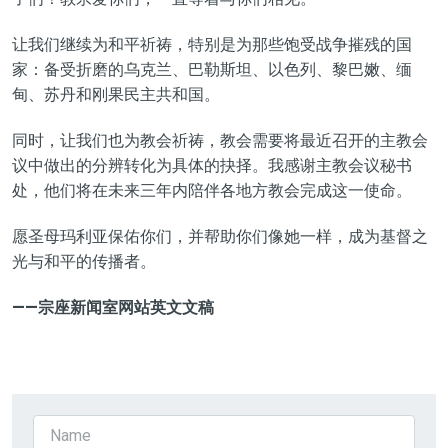
让我们继续为和平祈祷，特别是
为
那些饱受战争摧残的国
家：
备
受折磨的乌克兰、巴勒斯坦、以色列、黎巴嫩、缅
甸、苏丹和刚果民主共和国。
同时，让我们也为教会祈祷，教会需要将最近召开的主教会
议中做出的
分辨
转化为具体的
抉择
。我感谢
主教
会议秘书
处，他们将在未来三年内陪伴
各
地方教会完成这一使命。
愿圣母玛利亚保佑你们，并帮助你们像她一样，成为基督之
光与和平的
传播
者。
——宗座新闻室网站
英文文稿