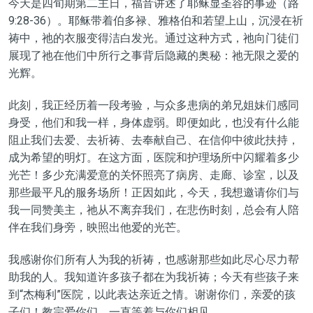
今天
是
四旬期第二主日，福音讲述了耶稣显圣容的事迹（路
9:28-36）。耶稣带着
伯多禄
、
雅格伯
和
若望上山
，沉浸在祈
祷中，
祂
的衣服
变得
洁白发光。通过这
种方式
，祂向门徒们
展
现
了祂在他们中所行之事背后隐藏的奥秘：祂无限之爱的
光辉。
此刻，我正经历
着
一段考验，与众多患病的弟兄姐妹们感同
身受，他们和我一样，身体虚弱。即便如此，
也
没有什么能
阻止我们去爱、去祈祷、去奉献自己、在信仰中彼此扶持，
成为希望的明灯。在这方面，医院和护理场所中闪耀着多少
光芒！多少充满爱意的关怀照亮了病房、走廊、诊
室
，以及
那些最平凡的服务场所！
正因如
此，今天
，
我想邀请你们与
我一同赞美主，祂从不
离弃
我们，在悲伤时刻，总会有人陪
伴在我们身旁，映照出他爱的光芒。
我感谢你们所有人
为我
的祈祷，也感谢那些如此
尽心尽力
帮
助我的人。我知道许多孩子
都
在为我祈祷；今天有些孩子来
到
“
杰梅利
”
医院，以此表达亲近之情。谢谢你们，亲爱的孩
子们！教
宗
爱你们，一直等着与你们相见。