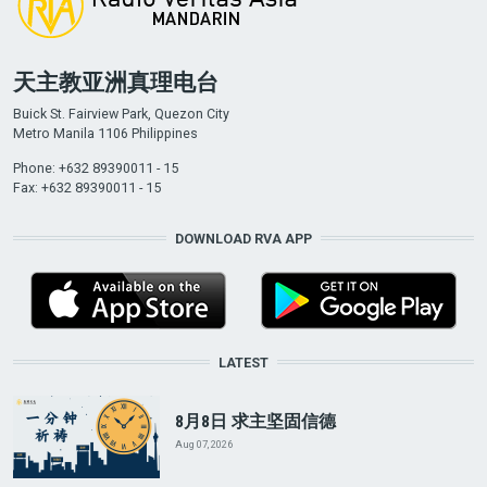
天主教亚洲真理电台
Buick St. Fairview Park, Quezon City
Metro Manila 1106 Philippines
Phone: +632 89390011 - 15
Fax: +632 89390011 - 15
DOWNLOAD RVA APP
LATEST
8月8日 求主坚固信德
Aug 07, 2026