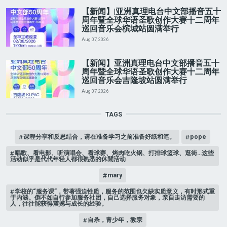
【新闻】|亚洲真理电台中文部播音五十
周年暨全球华语圣歌创作大赛十二周年
巡回音乐会槟城站圆满举行
Aug 07, 2026
【新闻】亚洲真理电台中文部播音五十
周年暨全球华语圣歌创作大赛十二周年
巡回音乐会吉隆坡站圆满举行
Aug 07, 2026
TAGS
课程分享和反思结合，请在准备学习之前准备好纸和笔。
pope
唱歌、看电影、听演唱会、看球赛、烤肉吃火锅、打排球篮球、逛街…这些
活动似乎是代代年轻人都很熟悉的休閒活动
mary
学校的“服务课”，带著强迫性质，服务的范围也欠缺实质意义，有时形式重
于内涵。倒不如自行参加服务社团，自己选择服务对象，亲自走访需要的
人，往往能获得震撼与成长的经验。
自杀，青少年，教宗