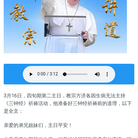
3月
16
日，
四旬期第二
主日，教宗方济各因生病无法主持
《三钟经》祈祷活动，他准备好三钟经祈祷前的道理，
以下
是全文
：
亲爱的弟兄姐妹们，
主日平安
！