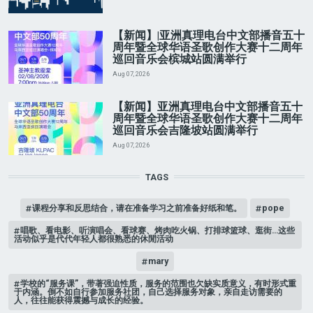
【新闻】|亚洲真理电台中文部播音五十
周年暨全球华语圣歌创作大赛十二周年
巡回音乐会槟城站圆满举行
Aug 07, 2026
【新闻】亚洲真理电台中文部播音五十
周年暨全球华语圣歌创作大赛十二周年
巡回音乐会吉隆坡站圆满举行
Aug 07, 2026
TAGS
课程分享和反思结合，请在准备学习之前准备好纸和笔。
pope
唱歌、看电影、听演唱会、看球赛、烤肉吃火锅、打排球篮球、逛街…这些
活动似乎是代代年轻人都很熟悉的休閒活动
mary
学校的“服务课”，带著强迫性质，服务的范围也欠缺实质意义，有时形式重
于内涵。倒不如自行参加服务社团，自己选择服务对象，亲自走访需要的
人，往往能获得震撼与成长的经验。