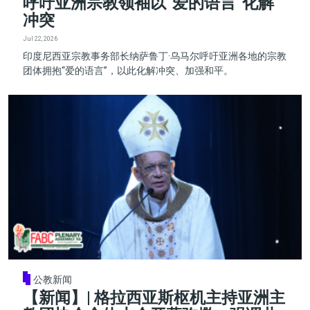
呼吁亚洲宗教领袖以“爱的语言”化解
冲突
Jul 22, 2026
印度尼西亚宗教事务部长纳萨鲁丁·乌马尔呼吁亚洲各地的宗教
团体拥抱“爱的语言”，以此化解冲突、加强和平。
公教新闻
【新闻】| 格拉西亚斯枢机主持亚洲主