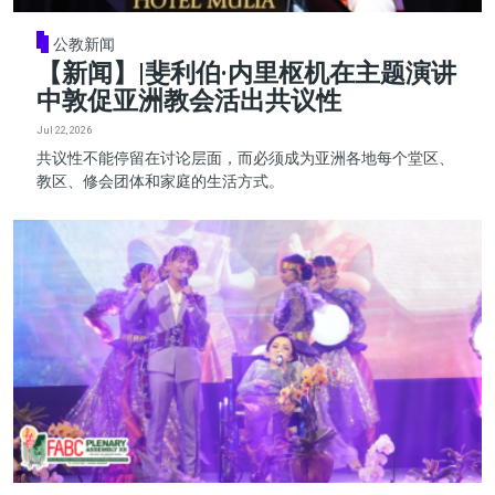
公教新闻
【新闻】|斐利伯·内里枢机在主题演讲
中敦促亚洲教会活出共议性
Jul 22, 2026
共议性不能停留在讨论层面，而必须成为亚洲各地每个堂区、
教区、修会团体和家庭的生活方式。