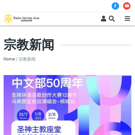
Skip to main content
宗教新闻
Breadcrumb
Home
宗教新闻