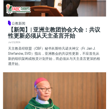
公教新闻
【新闻】| 亚洲主教团协会大会：共议
性更新必须从天主圣言开始
Jul 23, 2026
天主教圣经联盟（CBF）秘书长斯特凡诺夫神父（Fr. Jan J.
Stefanów, SVD）指出，亚洲教会的共议性更新，不应首先从
新的组织架构或牧灵计划开始，而必须从与天主圣言更深的相
遇开始。