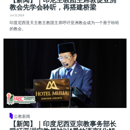
【新闻】｜印尼主教团主席敦促亚洲
教会先学会聆听，再搭建桥梁
Jul 22, 2026
印度尼西亚天主教主教团主席呼吁亚洲教会成为一个善于聆听
的教会。
公教新闻
【新闻】｜印度尼西亚宗教事务部长