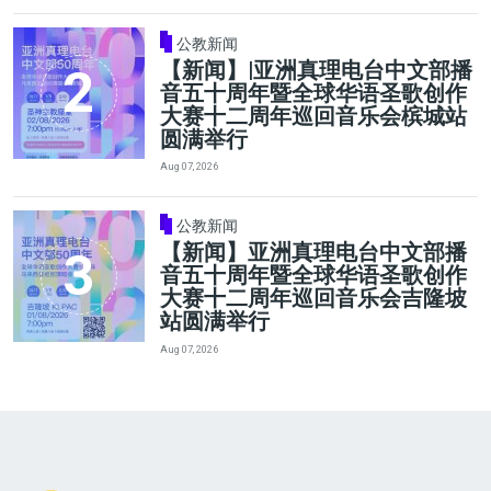
公教新闻
【新闻】|亚洲真理电台中文部播
音五十周年暨全球华语圣歌创作
大赛十二周年巡回音乐会槟城站
圆满举行
Aug 07, 2026
公教新闻
【新闻】亚洲真理电台中文部播
音五十周年暨全球华语圣歌创作
大赛十二周年巡回音乐会吉隆坡
站圆满举行
Aug 07, 2026