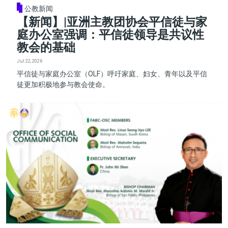
公教新闻
【新闻】|亚洲主教团协会平信徒与家
庭办公室强调：平信徒领导是共议性
教会的基础
Jul 22, 2026
平信徒与家庭办公室（OLF）呼吁家庭、妇女、青年以及平信
徒更加积极地参与教会使命。