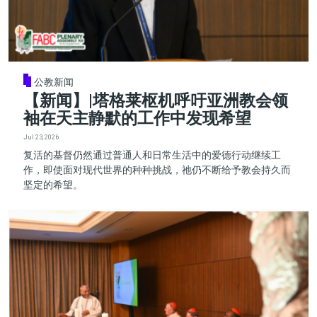
公教新闻
【新闻】|塔格莱枢机呼吁亚洲教会领
袖在天主静默的工作中发现希望
Jul 23, 2026
复活的基督仍然通过普通人和日常生活中的爱德行动继续工
作，即使面对现代世界的种种挑战，祂仍不断给予教会持久而
坚定的希望。