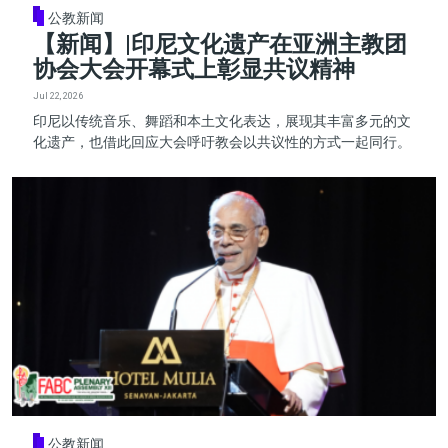
公教新闻
【新闻】|印尼文化遗产在亚洲主教团
协会大会开幕式上彰显共议精神
Jul 22, 2026
印尼以传统音乐、舞蹈和本土文化表达，展现其丰富多元的文
化遗产，也借此回应大会呼吁教会以共议性的方式一起同行。
公教新闻