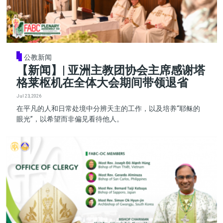
公教新闻
【新闻】| 亚洲主教团协会主席感谢塔
格莱枢机在全体大会期间带领退省
Jul 23, 2026
在平凡的人和日常处境中分辨天主的工作，以及培养“耶稣的
眼光”，以希望而非偏见看待他人。