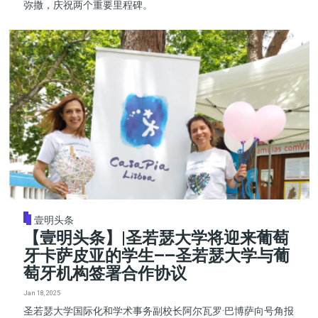
弥撒，庆祝两个重要里程碑。
壹明头条
【壹明头条】|圣若瑟大学将迎来葡萄
牙卡萨皮亚的学生——圣若瑟大学与葡
萄牙机构签署合作协议
Jan 18, 2025
圣若瑟大学国际化和学术事务副校长阿尔瓦罗·巴博萨向号角报