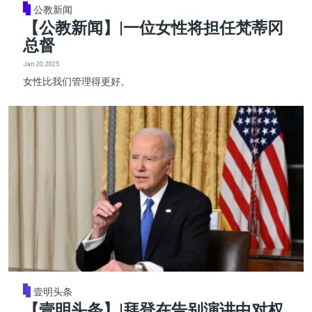
公教新闻
【公教新闻】|一位女性将担任梵蒂冈
总督
Jan 20, 2025
女性比我们管理得更好。
壹明头条
【壹明头条】|拜登在告别演讲中对权