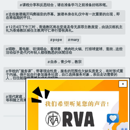
课程分享和反思结合，请在准备学习之前准备好纸和笔。
这份族谱揭开玛窦福音的序幕。族谱本身在礼仪中有一次重要的出现，即
在将临期的平日。
12月4日下午三时，香港教区将在坚道圣母无原罪主教座堂，由汤汉枢机主
礼为香港教区候任主教周守仁举行晋牧典礼。
pope
mary
唱歌、看电影、听演唱会、看球赛、烤肉吃火锅、打排球篮球、逛街…这些
活动似乎是代代年轻人都很熟悉的休閒活动
自杀，青少年，教宗
学校的“服务课”，带著强迫性质，服务的范围也欠缺实质意义，有时形式重
于内涵。倒不如自行参加服务社团，自己选择服务对象，亲自走访需要的
人，往往能获得震撼与成长的经验。
×
家庭 # 课堂
现代家庭，子女或许都是宝贝，不公平的待遇显得比较少，但隐性的不平
等和随之而来的身心压力却仍旧挥之不去。
STAY CONNECTED WITH US!