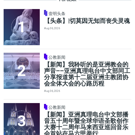
壹明头条
【头条】|切莫因无知而丧失灵魂
Aug 06, 2026
公教新闻
【新闻】我聆听的是亚洲教会的
声音——亚洲真理电台中文部同工
分享报道第十二届亚洲主教团协
会全体大会的心路历程
Aug 06, 2026
公教新闻
【新闻】亚洲真理电台中文部播
音五十周年暨全球华语圣歌创作
大赛十二周年马来西亚巡回音乐
会首站在马六甲举行