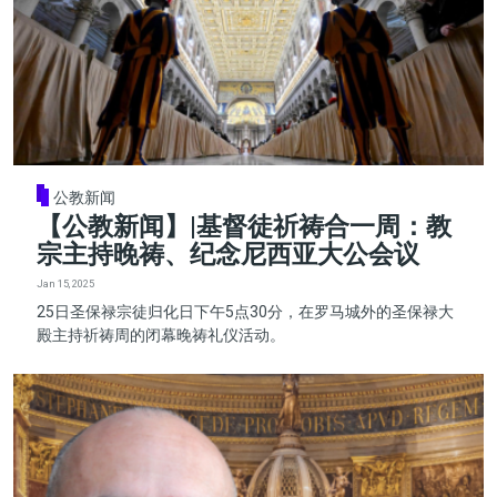
公教新闻
【公教新闻】|基督徒祈祷合一周：教
宗主持晚祷、纪念尼西亚大公会议
Jan 15, 2025
25日圣保禄宗徒归化日下午5点30分，在罗马城外的圣保禄大
殿主持祈祷周的闭幕晚祷礼仪活动。