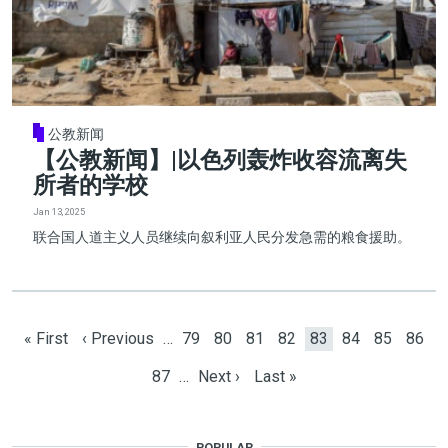
公教新闻
【公教新闻】|以色列轰炸收容流离失
所者的学校
Jan 13, 2025
联合国人道主义人员继续向叙利亚人民分发急需的粮食援助。
Pagination
First page
Previous page
Page
Page
Page
Page
Current page
Page
Page
Page
« First
‹ Previous
…
79
80
81
82
83
84
85
86
Page
Next page
Last page
87
…
Next ›
Last »
POPULAR