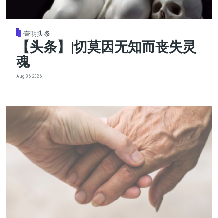
壹明头条
【头条】|切莫因无知而丧失灵
魂
Aug 06, 2026