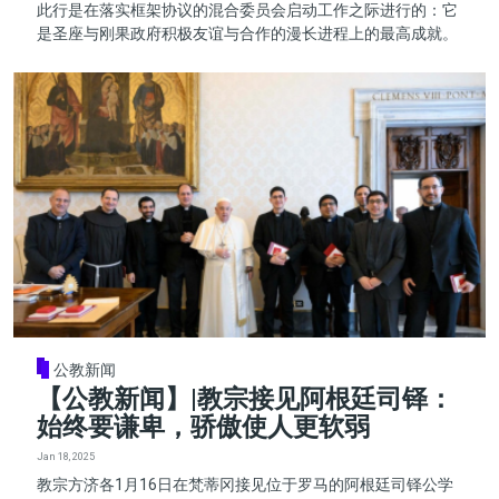
此行是在落实框架协议的混合委员会启动工作之际进行的：它
是圣座与刚果政府积极友谊与合作的漫长进程上的最高成就。
公教新闻
【公教新闻】|教宗接见阿根廷司铎：
始终要谦卑，骄傲使人更软弱
Jan 18, 2025
教宗方济各1月16日在梵蒂冈接见位于罗马的阿根廷司铎公学