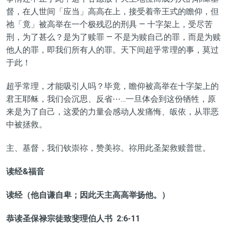
督，在人世间「应当」高高在上，接受着帝王式的瞻仰，但
祂「竟」被高举在一个极残忍的刑具 — 十字架上，受尽苦
刑，为了甚么？是为了赎罪 — 不是为赎自己的罪，而是为赎
他人的罪，即我们所有人的罪。天下间超乎常理的事，莫过
于此！
超乎常理，才能吸引人吗？毕竟，瞻仰被高举在十字架上的
君王耶稣，我们会沉思、反省⋯…一旦体会到这份牺牲，原
来是为了自己，这爱的力量会感动人发痛悔、皈依，从罪恶
中被拯救。
主、基督，我们钦崇祢，赞美祢。祢用此圣架救赎普世。
读经
&福音
读经（他自谦自卑；因此天主高高举扬他。）
恭读圣保禄宗徒致斐理伯人书
2:6-11