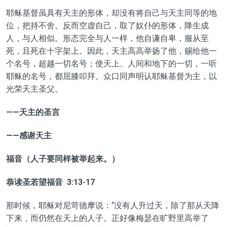
耶稣基督虽具有天主的形体，却没有将自己与天主同等的地
位，把持不舍。反而空虚自己，取了奴仆的形体，降生成
人，与人相似。形态完全与人一样，他自谦自卑，服从至
死，且死在十字架上。因此，天主高高举扬了他，赐给他一
个名号，超越一切名号；使天上、人间和地下的一切，一听
耶稣的名号，都屈膝叩拜。众口同声明认耶稣基督为主，以
光荣天主圣父。
——天主的圣言
——感谢天主
福音（人子要同样被举起来。）
恭读圣若望福音
3:13-17
那时候，耶稣对尼苛德摩说：“没有人升过天，除了那从天降
下来，而仍然在天上的人子。正好像梅瑟在旷野里高举了