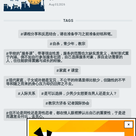
Aug 03, 2026
TAGS
课程分享和反思结合，请在准备学习之前准备好纸和笔。
自杀，青少年，教宗
学校的“服务课”，带著强迫性质，服务的范围也欠缺实质意义，有时形式重
于内涵。倒不如自行参加服务社团，自己选择服务对象，亲自走访需要的
人，往往能获得震撼与成长的经验。
家庭 # 课堂
现代家庭，子女或许都是宝贝，不公平的待遇显得比较少，但隐性的不平
等和随之而来的身心压力却仍旧挥之不去。
人际关系
是可以选择，少男少女想要当男人还是女人？
教宗方济各 记者国际协会
但不论是同性还是异性恋者，都在情人眼裡辨认出自己的重要性，于是进
而愿意去付出，去关心。
×
新版《天主教青年教理》 教宗