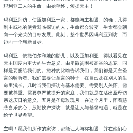
玛利亚二人的生命，由始至终，颂扬天主！
玛利亚到访，使匝加利亚一家，都能与主相遇。的确，凡得
到主或祂的使者驾临探访的人，生命都会转变，生命都会朝
向一个光荣的目标发展。此刻，整个世界因玛利亚到访，而
迈向一个崭新目标。
玛利亚、依撒伯尔和她的胎儿，以及匝加利亚，得以看见在
天主国度内更大的生命意义。由卑微贫困被高举的恩宠，同
样是要赐给我们的。撒种的比喻告诉我们，我们都是天主圣
言的聆听者。我们需要让圣言的种子，在自己及在别人的生
命里滋长。几时当我们探访有基本需要、需要别人关怀、需
要被尊重、需要尊严被提升的家庭，我们就是在活出圣母访
亲这庆日的意义。五月是圣母玫瑰月，在这个月里，怀着慈
悲喜乐的心，殷勤挨户探访，就是让人与基督相遇，就是在
给予世界希望。
主啊！愿我们所作的家访，都能让人与祢相遇，并在他们心