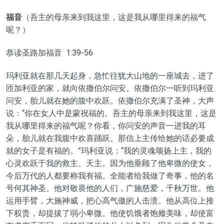
福音
（吾主的母亲来到我这里，这是我从哪里得来的福气
呢？）
恭读圣路加福音 1:39-56
玛利亚就在那几天起身，急忙往犹大山地的一座城去，进了
匝加利亚的家，就向依撒伯尔问安。依撒伯尔一听到玛利亚
问安，胎儿就在她的腹中欢跃。依撒伯尔充满了圣神，大声
说：“你在女人中是蒙祝福的。吾主的母亲来到我这里，这是
我从哪里得来的福气呢？你看，你问安的声音一进我的耳
朵，胎儿就在我腹中欢喜踊跃。那信上主传给她的话必要成
就的女子是有福的。”玛利亚说：“我的灵魂颂扬上主，我的
心灵欢跃于我的救主、天主。因为他垂顾了他卑微的使女，
今后万代的人都要称我有福。全能者给我做了奇事，他的名
号何其神圣。他对敬畏他的人们，广施慈爱，千秋万世。他
运用手臂，大施神威，把心高气傲的人击溃。他从高位上推
下权贵，却提拔了弱小卑微。他使饥饿者饱飨美味，却使富