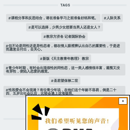
TAGS
课程分享和反思结合，请在准备学习之前准备好纸和笔。
人际关系
是可以选择，少男少女想要当男人还是女人？
教宗方济各 记者国际协会
但不论是同性还是异性恋者，都在情人眼裡辨认出自己的重要性，于是进
而愿意去付出，去关心。
新版《天主教青年教理》 教宗
青少年时期，有时会出现假性的同性恋，这一类人感情很丰富，週围又没
有异性，便陷入恋爱的感觉。
圣若望保禄二世
性和爱会不会混淆？有位青少年说，在他们这个年龄不容易，倒是二十
四、五岁出社会以后，比较会遇上这项疑惑。
×
跟随 乙年常年期第3主日
STAY CONNECTED WITH US!