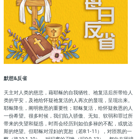
默想&反省
天主对人类的慈悲，藉耶稣的自我牺牲、祂复活后所带给人
类的平安，及祂给怀疑祂复活的人再次的显现，呈现出来。
耶稣降生，阐明救恩的重要性；耶稣复活，给怀疑救恩的人
一份希望。很多时候，我们陷入骄傲、无知、软弱和罪过所
带来的失望和疑惑，时而会经历到如伯多禄的不配，或犹达
斯的绝望。但耶稣对淫妇的宽恕（若8:1-11），对匝凯的一