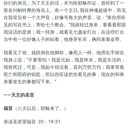
你们的弟兄，为了天主的话，并为给耶稣作证，曾经到了一
座名叫帕特摩的海岛上。有一个主日, 我在神魂超拔中，听见
在我背后有一个大声音，好像号角大的声音，说：“将你所听
见的写在书上，寄给七个教会。”我就转过身来，要看看那跟
我说话的是谁；我一转身，就看见七盏金灯台，在这些灯台
当中有一位好像人子的站着，他身穿长衣，胸间束着金带。
我看见了他，就跌倒在他脚前，像死人一样。他用右手按在
我身上说：“不要害怕！我是元始，我是终末，我是生活的；
我曾死过，可是，我如今却活着，直到万世万代；我掌管着
死亡和阴府的钥匙，所以你应该把你看见的事，现在的和将
来要发生的事都写下来。”
——天主的圣言
福音
（八天以后，耶稣来了。）
恭读圣若望福音 20：19-31