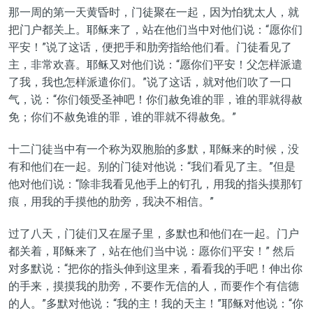
那一周的第一天黄昏时，门徒聚在一起，因为怕犹太人，就
把门户都关上。耶稣来了，站在他们当中对他们说：“愿你们
平安！”说了这话，便把手和肋旁指给他们看。门徒看见了
主，非常欢喜。耶稣又对他们说：“愿你们平安！父怎样派遣
了我，我也怎样派遣你们。”说了这话，就对他们吹了一口
气，说：“你们领受圣神吧！你们赦免谁的罪，谁的罪就得赦
免；你们不赦免谁的罪，谁的罪就不得赦免。”
十二门徒当中有一个称为双胞胎的多默，耶稣来的时候，没
有和他们在一起。别的门徒对他说：“我们看见了主。”但是
他对他们说：“除非我看见他手上的钉孔，用我的指头摸那钉
痕，用我的手摸他的肋旁，我决不相信。”
过了八天，门徒们又在屋子里，多默也和他们在一起。门户
都关着，耶稣来了，站在他们当中说：愿你们平安！” 然后
对多默说：“把你的指头伸到这里来，看看我的手吧！伸出你
的手来，摸摸我的肋旁，不要作无信的人，而要作个有信德
的人。”多默对他说：“我的主！我的天主！”耶稣对他说：“你