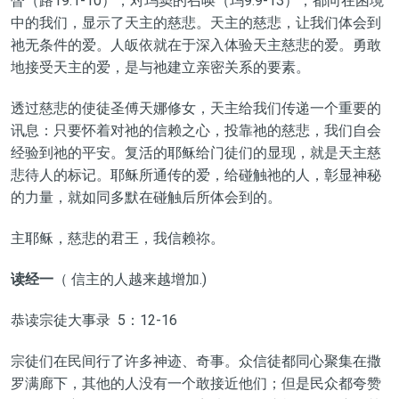
瞥（路19:1-10），对玛窦的召唤（玛9:9-13），都向在困境
中的我们，显示了天主的慈悲。天主的慈悲，让我们体会到
祂无条件的爱。人皈依就在于深入体验天主慈悲的爱。勇敢
地接受天主的爱，是与祂建立亲密关系的要素。
透过慈悲的使徒圣傅天娜修女，天主给我们传递一个重要的
讯息：只要怀着对祂的信赖之心，投靠祂的慈悲，我们自会
经验到祂的平安。复活的耶稣给门徒们的显现，就是天主慈
悲待人的标记。耶稣所通传的爱，给碰触祂的人，彰显神秘
的力量，就如同多默在碰触后所体会到的。
主耶稣，慈悲的君王，我信赖祢。
读经一
（ 信主的人越来越增加.)
恭读宗徒大事录 5：12-16
宗徒们在民间行了许多神迹、奇事。众信徒都同心聚集在撒
罗满廊下，其他的人没有一个敢接近他们；但是民众都夸赞