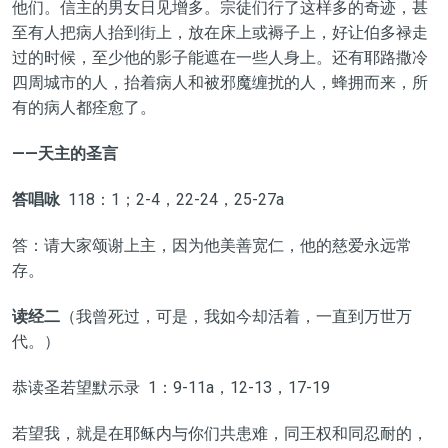
他们。信主的男女日见增多。宗徒们行了这样多的奇迹，甚
至有人把病人抬到街上，放在床上或褥子上，好让伯多禄走
过的时候，至少他的影子能遮在一些人身上。还有耶路撒冷
四周城市的人，抬着病人和被邪魔缠扰的人，蜂拥而来，所
有的病人都痊愈了。
——天主的圣言
答唱咏
118：1；2-4，22-24，25-27a
答：请大家颂谢上主，因为他美善宽仁，他的慈爱永远常
存。
读经二
（我曾死过，可是，我如今却活着，一直到万世万
代。）
恭读圣若望默示录 1：9-11a，12-13，17-19
若望我，就是在耶稣内与你们共患难，同王权和同忍耐的，