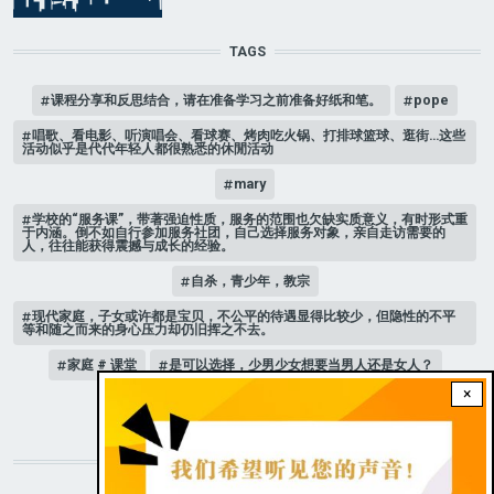
TAGS
课程分享和反思结合，请在准备学习之前准备好纸和笔。
pope
唱歌、看电影、听演唱会、看球赛、烤肉吃火锅、打排球篮球、逛街…这些
活动似乎是代代年轻人都很熟悉的休閒活动
mary
学校的“服务课”，带著强迫性质，服务的范围也欠缺实质意义，有时形式重
于内涵。倒不如自行参加服务社团，自己选择服务对象，亲自走访需要的
人，往往能获得震撼与成长的经验。
自杀，青少年，教宗
现代家庭，子女或许都是宝贝，不公平的待遇显得比较少，但隐性的不平
等和随之而来的身心压力却仍旧挥之不去。
家庭 # 课堂
是可以选择，少男少女想要当男人还是女人？
×
人际关系
STAY CONNECTED WITH US!