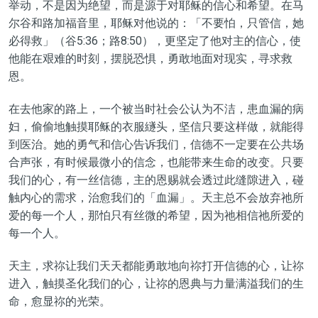
举动，不是因为绝望，而是源于对耶稣的信心和希望。在马
尔谷和路加福音里，耶稣对他说的：「不要怕，只管信，她
必得救」（谷5:36；路8:50），更坚定了他对主的信心，使
他能在艰难的时刻，摆脱恐惧，勇敢地面对现实，寻求救
恩。
在去他家的路上，一个被当时社会公认为不洁，患血漏的病
妇，偷偷地触摸耶稣的衣服繸头，坚信只要这样做，就能得
到医治。她的勇气和信心告诉我们，信德不一定要在公共场
合声张，有时候最微小的信念，也能带来生命的改变。只要
我们的心，有一丝信德，主的恩赐就会透过此缝隙进入，碰
触内心的需求，治愈我们的「血漏」。天主总不会放弃祂所
爱的每一个人，那怕只有丝微的希望，因为祂相信祂所爱的
每一个人。
天主，求祢让我们天天都能勇敢地向祢打开信德的心，让祢
进入，触摸圣化我们的心，让祢的恩典与力量满溢我们的生
命，愈显祢的光荣。