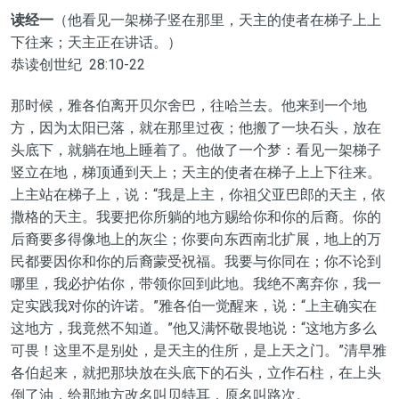
读经一
（他看见一架梯子竖在那里，天主的使者在梯子上上
下往来；天主正在讲话。）
恭读创世纪 28:10-22
那时候，雅各伯离开贝尔舍巴，往哈兰去。他来到一个地
方，因为太阳已落，就在那里过夜；他搬了一块石头，放在
头底下，就躺在地上睡着了。他做了一个梦：看见一架梯子
竖立在地，梯顶通到天上；天主的使者在梯子上上下往来。
上主站在梯子上，说：“我是上主，你祖父亚巴郎的天主，依
撒格的天主。我要把你所躺的地方赐给你和你的后裔。你的
后裔要多得像地上的灰尘；你要向东西南北扩展，地上的万
民都要因你和你的后裔蒙受祝福。我要与你同在；你不论到
哪里，我必护佑你，带领你回到此地。我绝不离弃你，我一
定实践我对你的许诺。”雅各伯一觉醒来，说：“上主确实在
这地方，我竟然不知道。”他又满怀敬畏地说：“这地方多么
可畏！这里不是别处，是天主的住所，是上天之门。”清早雅
各伯起来，就把那块放在头底下的石头，立作石柱，在上头
倒了油，给那地方改名叫贝特耳，原名叫路次。