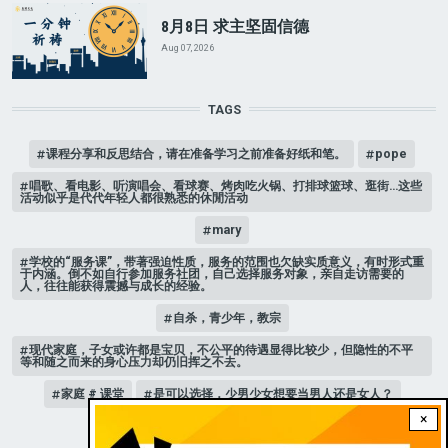
8月8日 求主坚固信德
Aug 07, 2026
TAGS
课程分享和反思结合，请在准备学习之前准备好纸和笔。
pope
唱歌、看电影、听演唱会、看球赛、烤肉吃火锅、打排球篮球、逛街…这些
活动似乎是代代年轻人都很熟悉的休閒活动
mary
学校的“服务课”，带著强迫性质，服务的范围也欠缺实质意义，有时形式重
于内涵。倒不如自行参加服务社团，自己选择服务对象，亲自走访需要的
人，往往能获得震撼与成长的经验。
自杀，青少年，教宗
现代家庭，子女或许都是宝贝，不公平的待遇显得比较少，但隐性的不平
等和随之而来的身心压力却仍旧挥之不去。
家庭 # 课堂
是可以选择，少男少女想要当男人还是女人？
×
人际关系