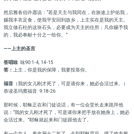
然后雅各伯许愿说：“若是天主与我同在，在旅途上护佑我，
赐我丰衣足食，使我平安回到故乡，上主实在是我的天主。
我立做石柱的这块石头，必要成为天主的住所；凡你赐予我
的，我必奉献十分之一给你。”
——上主的圣言
答唱咏
咏90:1-4, 14-15
答：
上主，你是我的保障，我要投靠你。
福音
（我的女儿刚才死了，可是请你来，她必会活过来。）
恭读圣玛窦福音 9:18-26
那时候，耶稣正在和门徒说话，有一位会堂长走来跪拜他
说：“我的女儿刚才死了，可是请你来把手放在她身上，她必
会活过来。”耶稣就起来和门徒跟他去了。
有一个女人，患血漏十二年了，走到耶稣背后，摸了他衣服