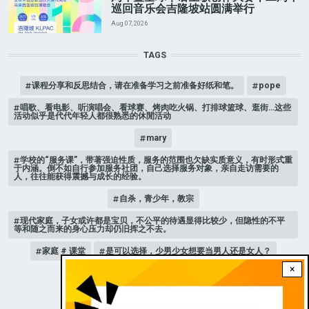
巡回音乐会吉隆坡站圆满举行
Aug 07, 2026
TAGS
课程分享和反思结合，请在准备学习之前准备好纸和笔。
pope
唱歌、看电影、听演唱会、看球赛、烤肉吃火锅、打排球篮球、逛街…这些
活动似乎是代代年轻人都很熟悉的休閒活动
mary
学校的“服务课”，带著强迫性质，服务的范围也欠缺实质意义，有时形式重
于内涵。倒不如自行参加服务社团，自己选择服务对象，亲自走访需要的
人，往往能获得震撼与成长的经验。
自杀，青少年，教宗
现代家庭，子女或许都是宝贝，不公平的待遇显得比较少，但隐性的不平
等和随之而来的身心压力却仍旧挥之不去。
家庭 # 课堂
是可以选择，少男少女想要当男人还是女人？
×
人际关系