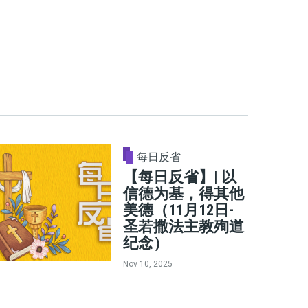
每日反省
【每日反省】| 以
信德为基，得其他
美德（11月12日-
圣若撒法主教殉道
纪念）
Nov 10, 2025