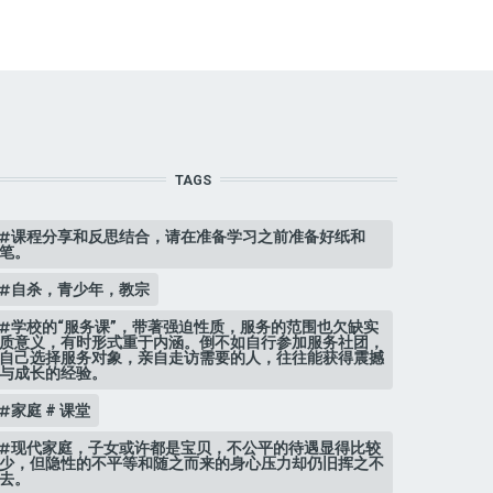
TAGS
课程分享和反思结合，请在准备学习之前准备好纸和
笔。
自杀，青少年，教宗
学校的“服务课”，带著强迫性质，服务的范围也欠缺实
质意义，有时形式重于内涵。倒不如自行参加服务社团，
自己选择服务对象，亲自走访需要的人，往往能获得震撼
与成长的经验。
家庭 # 课堂
现代家庭，子女或许都是宝贝，不公平的待遇显得比较
少，但隐性的不平等和随之而来的身心压力却仍旧挥之不
去。