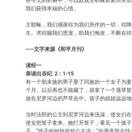
在今天的祈祷中，可以默观主耶稣那爱而关切
我们获得幸福的心情。
主耶稣，我们感谢祢为我们所作的一切，祢降
生。求祢赐我们恩宠，助我们悔改，不断在祢
——文字来源《和平月刊》
读经一
恭读出谷纪 2：1-15
有一个肋未族的男子娶了同族的一个女子为妻
个月。以后再也不能藏了，就拿了一个蒲草筐
放在尼罗河边的芦草丛中。孩子的姐姐远远地
当时法郎的公主到尼罗河边来洗澡，使女们在
使女把筐子拿来。她打开筐子，看见一个孩子
子。”孩子的姐姐就对公主说：“你愿意我去