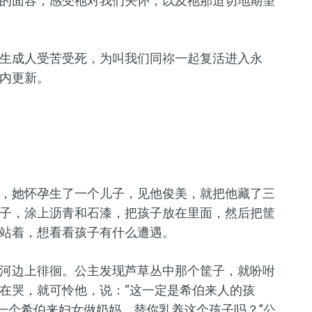
的面容，感受祂对我们关怀，以及祂那迫切地期望
生成人受苦受死，为叫我们同祢一起复活进入永
内更新。
，她怀孕生了一个儿子，见他俊美，就把他藏了三
子，涂上沥青和石漆，把孩子放在里面，然后把筐
站着，想看看孩子有什么遭遇。
河边上徘徊。公主发现芦草丛中那个筐子，就吩咐
在哭，就可怜他，说：“这一定是希伯来人的孩
找一个希伯来妇女做奶妈，替你乳养这个孩子吗？”公