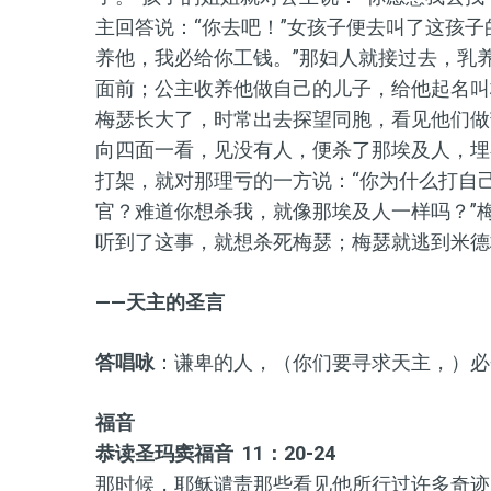
主回答说：“你去吧！”女孩子便去叫了这孩
养他，我必给你工钱。”那妇人就接过去，乳
面前；公主收养他做自己的儿子，给他起名叫
梅瑟长大了，时常出去探望同胞，看见他们做
向四面一看，见没有人，便杀了那埃及人，埋
打架，就对那理亏的一方说：“你为什么打自
官？难道你想杀我，就像那埃及人一样吗？”
听到了这事，就想杀死梅瑟；梅瑟就逃到米德
——天主的圣言
答唱咏
：谦卑的人，（你们要寻求天主，）必
福音
恭读圣玛窦福音 11：20-24
那时候，耶稣谴责那些看见他所行过许多奇迹