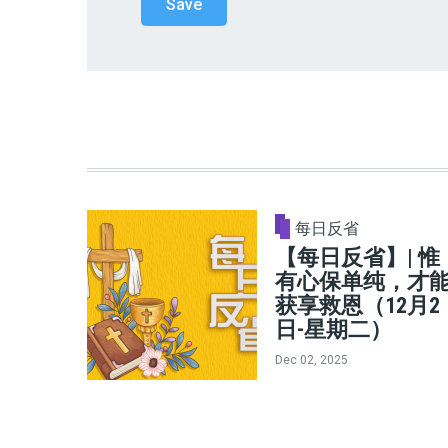
每日反省
【每日反省】| 惟
有心保单纯，才
获享救恩（12月2
日-星期二）
Dec 02, 2025