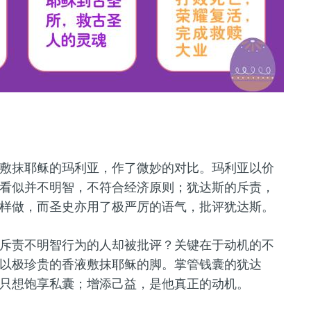
敷抹耶稣的玛利亚，作了微妙的对比。玛利亚以价
看似并不明智，不符合经济原则；犹达斯的斥责，
样做，而圣史亦用了极严厉的语气，批评犹达斯。
斥责不明智行为的人却被批评？关键在于动机的不
以极珍贵的香液敷抹耶稣的脚。掌管钱囊的犹达
只想饱享私囊；增添己益，是他真正的动机。