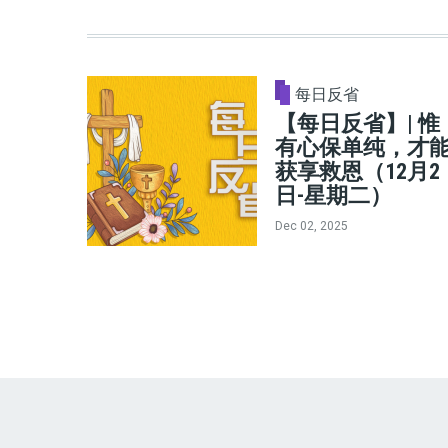
每日反省
【每日反省】| 惟
有心保单纯，才
获享救恩（12月2
日-星期二）
Dec 02, 2025