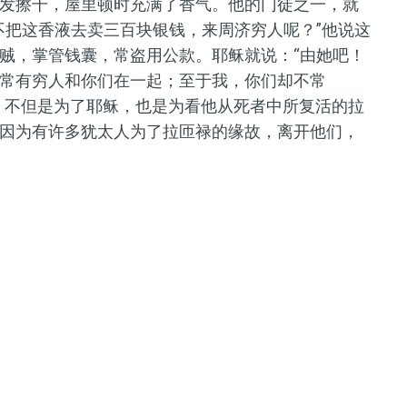
发擦干，屋里顿时充满了香气。他的门徒之一，就
不把这香液去卖三百块银钱，来周济穷人呢？”他说这
贼，掌管钱囊，常盗用公款。耶稣就说：“由她吧！
常有穷人和你们在一起；至于我，你们却不常
，不但是为了耶稣，也是为看他从死者中所复活的拉
因为有许多犹太人为了拉匝禄的缘故，离开他们，