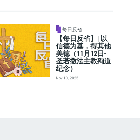
每日反省
【每日反省】| 以
信德为基，得其他
美德（11月12日-
圣若撒法主教殉道
纪念）
Nov 10, 2025