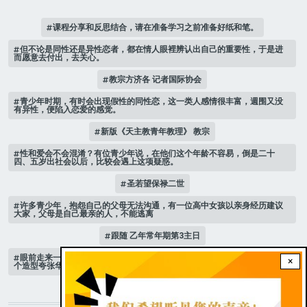
课程分享和反思结合，请在准备学习之前准备好纸和笔。
但不论是同性还是异性恋者，都在情人眼裡辨认出自己的重要性，于是进
而愿意去付出，去关心。
教宗方济各 记者国际协会
青少年时期，有时会出现假性的同性恋，这一类人感情很丰富，週围又没
有异性，便陷入恋爱的感觉。
新版《天主教青年教理》 教宗
性和爱会不会混淆？有位青少年说，在他们这个年龄不容易，倒是二十
四、五岁出社会以后，比较会遇上这项疑惑。
圣若望保禄二世
许多青少年，抱怨自己的父母无法沟通，有一位高中女孩以亲身经历建议
大家，父母是自己最亲的人，不能逃离
跟随 乙年常年期第3主日
眼前走来一位魔女，可爱的妖媚中带点邪恶，身上穿著宫廷的小丑服，整
×
个造型夸张华丽，非常特殊。
STAY CONNECTED WITH US!