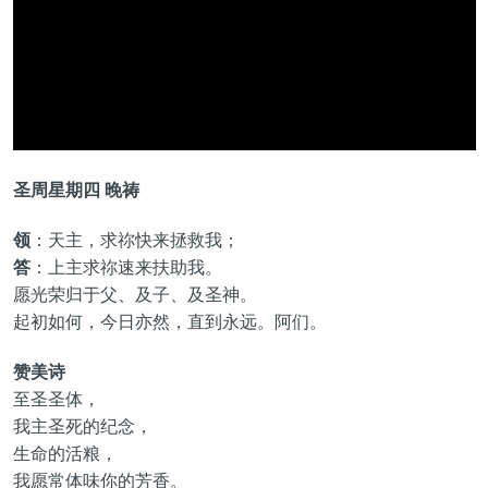
圣周星期四 晚祷
领
：天主，求祢快来拯救我；
答
：上主求祢速来扶助我。
愿光荣归于父、及子、及圣神。
起初如何，今日亦然，直到永远。阿们。
赞美诗
至圣圣体，
我主圣死的纪念，
生命的活粮，
我愿常体味你的芳香。