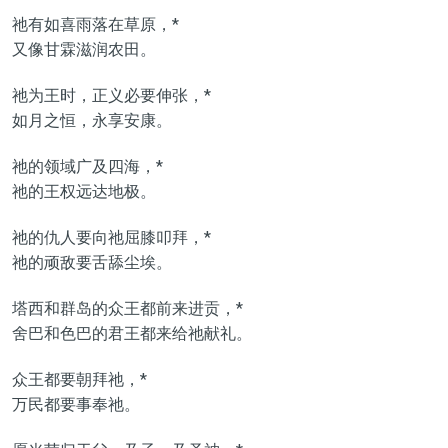
祂有如喜雨落在草原，*
又像甘霖滋润农田。
祂为王时，正义必要伸张，*
如月之恒，永享安康。
祂的领域广及四海，*
祂的王权远达地极。
祂的仇人要向祂屈膝叩拜，*
祂的顽敌要舌舔尘埃。
塔西和群岛的众王都前来进贡，*
舍巴和色巴的君王都来给祂献礼。
众王都要朝拜祂，*
万民都要事奉祂。