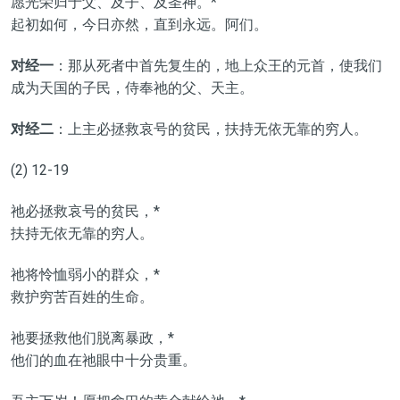
愿光荣归于父、及子、及圣神。*
起初如何，今日亦然，直到永远。阿们。
对经一
：那从死者中首先复生的，地上众王的元首，使我们
成为天国的子民，侍奉祂的父、天主。
对经二
：上主必拯救哀号的贫民，扶持无依无靠的穷人。
(2) 12-19
祂必拯救哀号的贫民，*
扶持无依无靠的穷人。
祂将怜恤弱小的群众，*
救护穷苦百姓的生命。
祂要拯救他们脱离暴政，*
他们的血在祂眼中十分贵重。