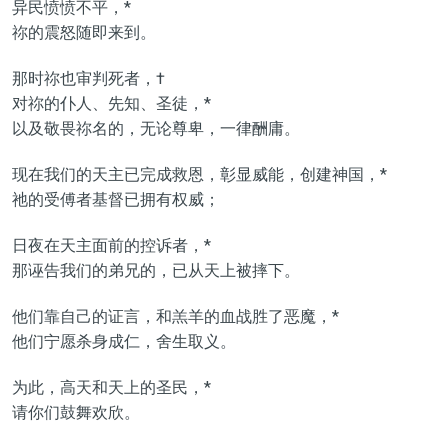
异民愤愤不平，*
祢的震怒随即来到。
那时祢也审判死者，†
对祢的仆人、先知、圣徒，*
以及敬畏祢名的，无论尊卑，一律酬庸。
现在我们的天主已完成救恩，彰显威能，创建神国，*
祂的受傅者基督已拥有权威；
日夜在天主面前的控诉者，*
那诬告我们的弟兄的，已从天上被摔下。
他们靠自己的证言，和羔羊的血战胜了恶魔，*
他们宁愿杀身成仁，舍生取义。
为此，高天和天上的圣民，*
请你们鼓舞欢欣。