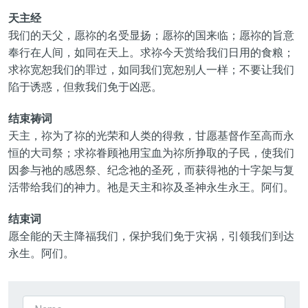
天主经
我们的天父，愿祢的名受显扬；愿祢的国来临；愿祢的旨意
奉行在人间，如同在天上。求祢今天赏给我们日用的食粮；
求祢宽恕我们的罪过，如同我们宽恕别人一样；不要让我们
陷于诱惑，但救我们免于凶恶。
结束祷词
天主，祢为了祢的光荣和人类的得救，甘愿基督作至高而永
恒的大司祭；求祢眷顾祂用宝血为祢所挣取的子民，使我们
因参与祂的感恩祭、纪念祂的圣死，而获得祂的十字架与复
活带给我们的神力。祂是天主和祢及圣神永生永王。阿们。
结束词
愿全能的天主降福我们，保护我们免于灾祸，引领我们到达
永生。阿们。