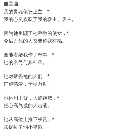
谢主曲
我的灵魂颂扬上主，*
我的心灵欢跃于我的救主、天主。
因为祂垂顾了祂卑微的使女，*
今后万代的人都要称我有福。
全能者给我作了奇事，*
祂的名号何其神圣。
祂对敬畏祂的人们，*
广施慈爱，千秋万世。
祂运用手臂，大施神威，*
把心高气傲的人击溃。
祂从高位上推下权贵，*
却提拔了弱小卑微。