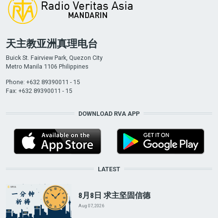
天主教亚洲真理电台
Buick St. Fairview Park, Quezon City
Metro Manila 1106 Philippines
Phone: +632 89390011 - 15
Fax: +632 89390011 - 15
DOWNLOAD RVA APP
LATEST
8月8日 求主坚固信德
Aug 07, 2026