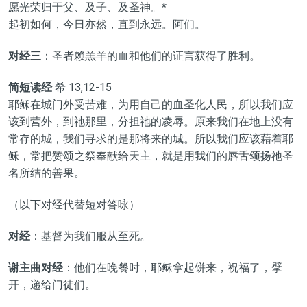
愿光荣归于父、及子、及圣神。*
起初如何，今日亦然，直到永远。阿们。
对经三
：圣者赖羔羊的血和他们的证言获得了胜利。
简短读经
希 13,12-15
耶稣在城门外受苦难，为用自己的血圣化人民，所以我们应
该到营外，到祂那里，分担祂的凌辱。原来我们在地上没有
常存的城，我们寻求的是那将来的城。所以我们应该藉着耶
稣，常把赞颂之祭奉献给天主，就是用我们的唇舌颂扬祂圣
名所结的善果。
（以下对经代替短对答咏）
对经
：基督为我们服从至死。
谢主曲对经
：他们在晚餐时，耶稣拿起饼来，祝福了，擘
开，递给门徒们。