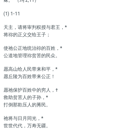
稣。”（玛 2,11）
(1) 1-11
天主，请将审判权授与君王，*
将祢的正义交给王子；
使祂公正地统治祢的百姓，*
公道地管理祢贫苦的民众。
愿高山给人民带来和平，*
愿丘陵为百姓带来公正！
愿祂保护百姓中的穷人，†
救助贫苦人的子孙，*
打倒那欺压人的莠民。
祂将与日月同光，*
世世代代，万寿无疆。