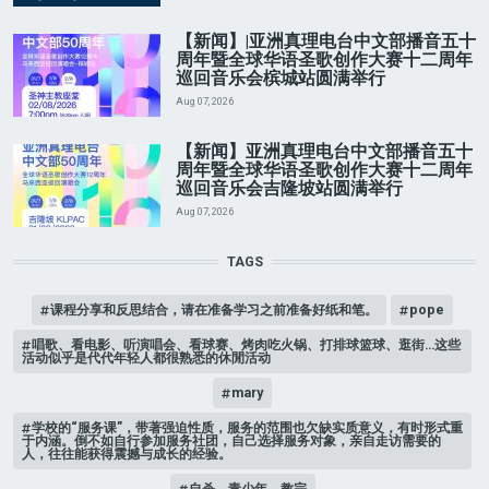
【新闻】|亚洲真理电台中文部播音五十
周年暨全球华语圣歌创作大赛十二周年
巡回音乐会槟城站圆满举行
Aug 07, 2026
【新闻】亚洲真理电台中文部播音五十
周年暨全球华语圣歌创作大赛十二周年
巡回音乐会吉隆坡站圆满举行
Aug 07, 2026
TAGS
课程分享和反思结合，请在准备学习之前准备好纸和笔。
pope
唱歌、看电影、听演唱会、看球赛、烤肉吃火锅、打排球篮球、逛街…这些
活动似乎是代代年轻人都很熟悉的休閒活动
mary
学校的“服务课”，带著强迫性质，服务的范围也欠缺实质意义，有时形式重
于内涵。倒不如自行参加服务社团，自己选择服务对象，亲自走访需要的
人，往往能获得震撼与成长的经验。
自杀，青少年，教宗