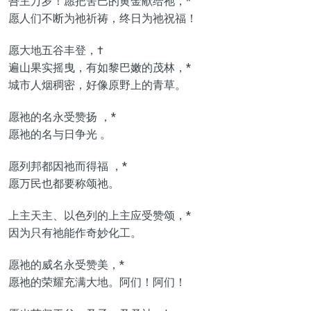
吾主万岁！愿把舍巴的黄金献给祂，*
愿人们不断为祂祈祷，终日为祂祝福！
愿大地五谷丰登，†
遍山果实摇曳，有如黎巴嫩的茂林，*
城市人烟稠密，好像原野上的青草。
愿祂的名永受赞扬 ，*
愿祂的名与日争光 。
愿列邦都因祂而得福 ，*
愿万民也都要称颂祂。
上主天主、以色列的上主应受赞颂，*
因为只有祂能作奇妙化工。
愿祂的威名永受赞美，*
愿祂的荣耀充满大地。阿们！阿们！