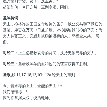
愿光荣归于父、及子、及圣神。*
起初如何，今日亦然，直到永远。阿们。
圣咏祷词
天主，祢将祢的王国交付给祢的圣子，以公义与和平做它的
基础。愿它在万民中日益扩展。求祢赐给我们祢的平安；为
穷人伸张正义，安慰并鼓励被遗弃的人，降福全人类。 阿
们。
对经二
：上主必拯救哀号的贫民，扶持无依无靠的穷人。
对经三
：圣者赖羔羊的血和他们的证言获得了胜利。
圣歌
默 11,17-18;12,10b-12a 论天主的审判
今、昔永存的上主，全能的天主！†
我们感谢祢！*
因为祢掌握大权，统治乾坤。