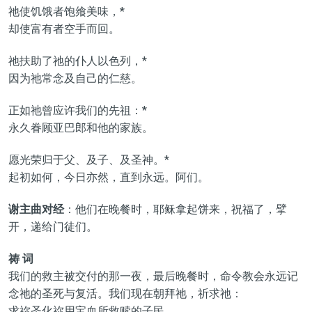
祂使饥饿者饱飨美味，*
却使富有者空手而回。
祂扶助了祂的仆人以色列，*
因为祂常念及自己的仁慈。
正如祂曾应许我们的先祖：*
永久眷顾亚巴郎和他的家族。
愿光荣归于父、及子、及圣神。*
起初如何，今日亦然，直到永远。阿们。
谢主曲对经
：他们在晚餐时，耶稣拿起饼来，祝福了，擘
开，递给门徒们。
祷 词
我们的救主被交付的那一夜，最后晚餐时，命令教会永远记
念祂的圣死与复活。我们现在朝拜祂，祈求祂：
求祢圣化祢用宝血所救赎的子民。