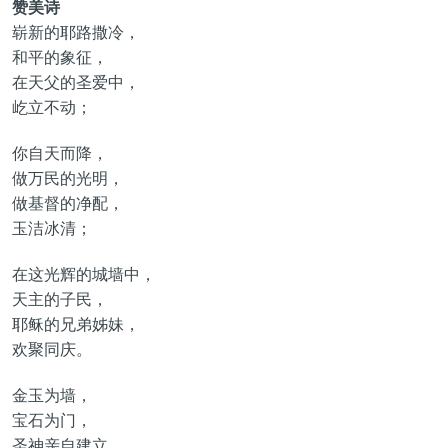
赞美诗
崭新的耶路撒冷，
和平的象征，
在天父的圣爱中，
屹立不动；
你自天而降，
做万民的光明，
做基督的净配，
玉洁冰清；
在这光辉的城墙中，
天主的子民，
耶稣的兄弟姊妹，
欢聚同庆。
金玉为墙，
宝石为门，
圣神亲自建立，