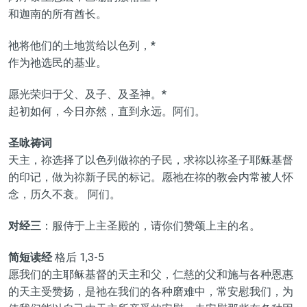
和迦南的所有酋长。
祂将他们的土地赏给以色列，*
作为祂选民的基业。
愿光荣归于父、及子、及圣神。*
起初如何，今日亦然，直到永远。阿们。
圣咏祷词
天主，祢选择了以色列做祢的子民，求祢以祢圣子耶稣基督
的印记，做为祢新子民的标记。愿祂在祢的教会内常被人怀
念，历久不衰。 阿们。
对经三
：服侍于上主圣殿的，请你们赞颂上主的名。
简短读经
格后 1,3-5
愿我们的主耶稣基督的天主和父，仁慈的父和施与各种恩惠
的天主受赞扬，是祂在我们的各种磨难中，常安慰我们，为