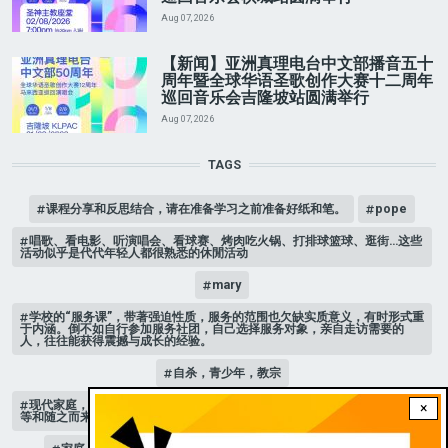
Aug 07, 2026
【新闻】亚洲真理电台中文部播音五十
周年暨全球华语圣歌创作大赛十二周年
巡回音乐会吉隆坡站圆满举行
Aug 07, 2026
TAGS
课程分享和反思结合，请在准备学习之前准备好纸和笔。
pope
唱歌、看电影、听演唱会、看球赛、烤肉吃火锅、打排球篮球、逛街…这些
活动似乎是代代年轻人都很熟悉的休閒活动
mary
学校的“服务课”，带著强迫性质，服务的范围也欠缺实质意义，有时形式重
于内涵。倒不如自行参加服务社团，自己选择服务对象，亲自走访需要的
人，往往能获得震撼与成长的经验。
自杀，青少年，教宗
现代家庭，子女或许都是宝贝，不公平的待遇显得比较少，但隐性的不平
×
等和随之而来的身心压力却仍旧挥之不去。