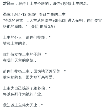
对经三
：服侍于上主圣殿的，请你们赞颂上主的名。
圣咏
134,1-12 赞颂行奇迹异事的上主
“特选的民族，…天主从黑暗中召叫你们进入光明，你们要宣
扬祂的威能。”（参照 伯后 2,9）
上主的仆人，请你们赞颂，*
赞颂上主的名。
你们侍立在上主的圣殿，*
在我们天主的庭院，
请你们赞扬上主，因为祂至善至美，*
歌咏祂的名，因为祂可亲可爱。
上主为自己拣选了雅各伯，*
将以色列作为祂的产业。
我知道上主伟大无比，*