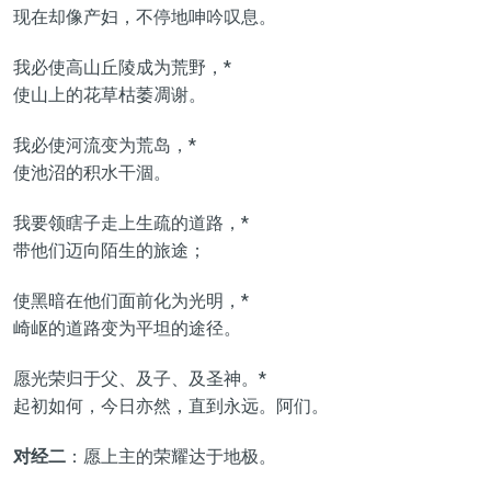
现在却像产妇，不停地呻吟叹息。
我必使高山丘陵成为荒野，*
使山上的花草枯萎凋谢。
我必使河流变为荒岛，*
使池沼的积水干涸。
我要领瞎子走上生疏的道路，*
带他们迈向陌生的旅途；
使黑暗在他们面前化为光明，*
崎岖的道路变为平坦的途径。
愿光荣归于父、及子、及圣神。*
起初如何，今日亦然，直到永远。阿们。
对经二
：愿上主的荣耀达于地极。