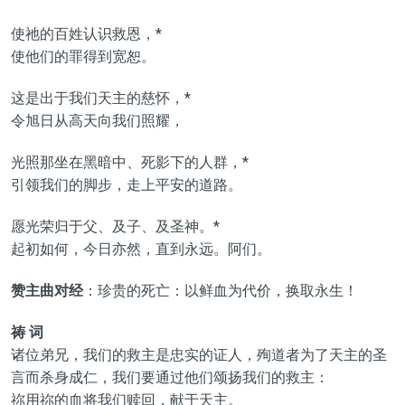
使祂的百姓认识救恩，*
使他们的罪得到宽恕。
这是出于我们天主的慈怀，*
令旭日从高天向我们照耀，
光照那坐在黑暗中、死影下的人群，*
引领我们的脚步，走上平安的道路。
愿光荣归于父、及子、及圣神。*
起初如何，今日亦然，直到永远。阿们。
赞主曲对经
：珍贵的死亡：以鲜血为代价，换取永生！
祷 词
诸位弟兄，我们的救主是忠实的证人，殉道者为了天主的圣
言而杀身成仁，我们要通过他们颂扬我们的救主：
祢用祢的血将我们赎回，献于天主。