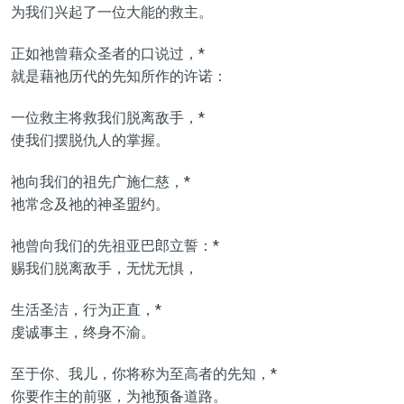
为我们兴起了一位大能的救主。
正如祂曾藉众圣者的口说过，*
就是藉祂历代的先知所作的许诺：
一位救主将救我们脱离敌手，*
使我们摆脱仇人的掌握。
祂向我们的祖先广施仁慈，*
祂常念及祂的神圣盟约。
祂曾向我们的先祖亚巴郎立誓：*
赐我们脱离敌手，无忧无惧，
生活圣洁，行为正直，*
虔诚事主，终身不渝。
至于你、我儿，你将称为至高者的先知，*
你要作主的前驱，为祂预备道路。