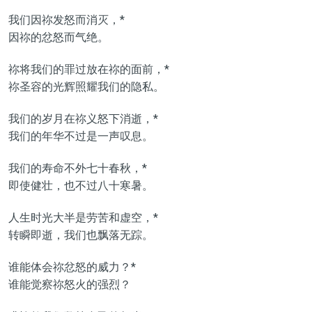
我们因祢发怒而消灭，*
因祢的忿怒而气绝。
祢将我们的罪过放在祢的面前，*
祢圣容的光辉照耀我们的隐私。
我们的岁月在祢义怒下消逝，*
我们的年华不过是一声叹息。
我们的寿命不外七十春秋，*
即使健壮，也不过八十寒暑。
人生时光大半是劳苦和虚空，*
转瞬即逝，我们也飘落无踪。
谁能体会祢忿怒的威力？*
谁能觉察祢怒火的强烈？