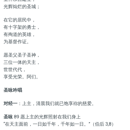
光辉灿烂的圣城；
在它的居民中，
有十字架的勇士，
有殉道的英雄，
为基督作证。
愿圣父圣子圣神，
三位一体的天主，
世世代代，
享受光荣。阿们。
圣咏吟唱
对经一
：上主，清晨我们就已饱享祢的慈爱。
圣咏
89 愿上主的光辉照射在我们身上
“在天主面前，一日如千年，千年如一日。”（伯后 3,8）