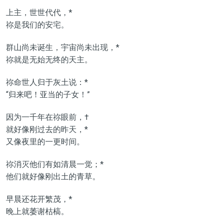
上主，世世代代，*
祢是我们的安宅。
群山尚未诞生，宇宙尚未出现，*
祢就是无始无终的天主。
祢命世人归于灰土说：*
“归来吧！亚当的子女！”
因为一千年在祢眼前，†
就好像刚过去的昨天，*
又像夜里的一更时间。
祢消灭他们有如清晨一觉；*
他们就好像刚出土的青草。
早晨还花开繁茂，*
晚上就萎谢枯槁。