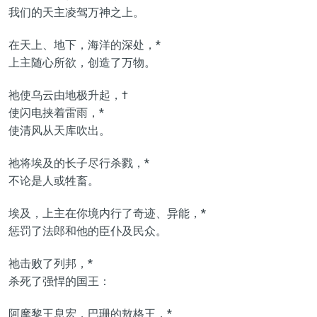
我们的天主凌驾万神之上。
在天上、地下，海洋的深处，*
上主随心所欲，创造了万物。
祂使乌云由地极升起，†
使闪电挟着雷雨，*
使清风从天库吹出。
祂将埃及的长子尽行杀戮，*
不论是人或牲畜。
埃及，上主在你境内行了奇迹、异能，*
惩罚了法郎和他的臣仆及民众。
祂击败了列邦，*
杀死了强悍的国王：
阿摩黎王息宏，巴珊的敖格王，*