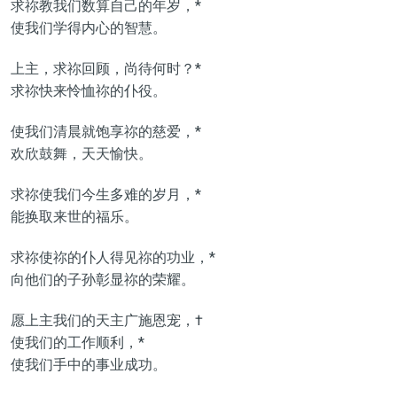
求祢教我们数算自己的年岁，*
使我们学得内心的智慧。
上主，求祢回顾，尚待何时？*
求祢快来怜恤祢的仆役。
使我们清晨就饱享祢的慈爱，*
欢欣鼓舞，天天愉快。
求祢使我们今生多难的岁月，*
能换取来世的福乐。
求祢使祢的仆人得见祢的功业，*
向他们的子孙彰显祢的荣耀。
愿上主我们的天主广施恩宠，†
使我们的工作顺利，*
使我们手中的事业成功。