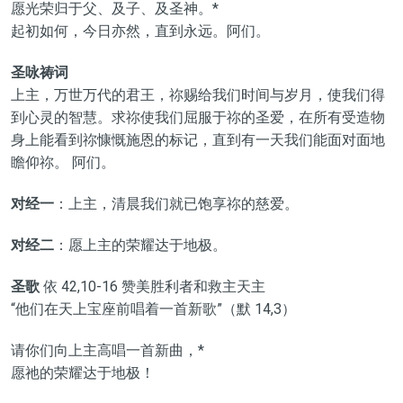
愿光荣归于父、及子、及圣神。*
起初如何，今日亦然，直到永远。阿们。
圣咏祷词
上主，万世万代的君王，祢赐给我们时间与岁月，使我们得
到心灵的智慧。求祢使我们屈服于祢的圣爱，在所有受造物
身上能看到祢慷慨施恩的标记，直到有一天我们能面对面地
瞻仰祢。 阿们。
对经一
：上主，清晨我们就已饱享祢的慈爱。
对经二
：愿上主的荣耀达于地极。
圣歌
依 42,10-16 赞美胜利者和救主天主
“他们在天上宝座前唱着一首新歌”（默 14,3）
请你们向上主高唱一首新曲，*
愿祂的荣耀达于地极！