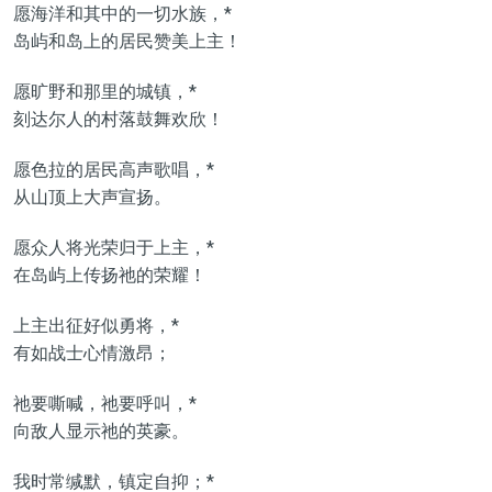
愿海洋和其中的一切水族，*
岛屿和岛上的居民赞美上主！
愿旷野和那里的城镇，*
刻达尔人的村落鼓舞欢欣！
愿色拉的居民高声歌唱，*
从山顶上大声宣扬。
愿众人将光荣归于上主，*
在岛屿上传扬祂的荣耀！
上主出征好似勇将，*
有如战士心情激昂；
祂要嘶喊，祂要呼叫，*
向敌人显示祂的英豪。
我时常缄默，镇定自抑；*