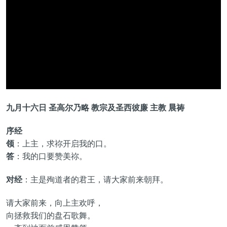
九月十六日
圣
高尔乃略
教宗及
圣西彼廉
主教
晨祷
序经
领
：上主，求祢开启我的口。
答
：我的口要赞美祢。
对经
：主是殉道者的君王，请大家前来朝拜。
请大家前来，向上主欢呼，
向拯救我们的盘石歌舞。