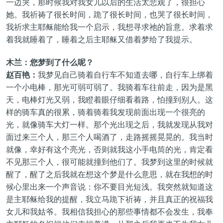
一边哭，那时候我对我女儿以后的生活太悲观了，很担心
她。我祈祷了很长时间，跪了很长时间，也哭了很长时间，
我祈求主耶稣能给我一个启示，我想寻求祂的旨意。求着求
着我就睡着了，睡着之后主耶稣又借着梦给了我提示。
木兰：您梦到了什么呢？
赵百艳：
我梦见自己骑着自行车不知道去哪，自行车上绑着
一个小电棒，那光可弱可弱了。我骑着车往前走，因为是黑
天，电棒灯光又弱，我瞪着眼仔细看着路，怕撞到别人。这
样的骑车真的很累，骑着骑着我发现前面出现一个很亮的
光，就像骑车大灯一样。那个光出现之后，我就发现从我对
面过来三个人，那三个人喝酒了，走路摇摇晃晃的。我当时
就像，幸好有这个亮光，否则就我这小手电筒的光，肯定看
不见那三个人，很可能就撞到他们了。我梦到这里的时候就
醒了，醒了之后我就在想这个梦是什么意思，就在我想的时
候心里出来一个声音说：你不要目光短浅。我突然就知道这
是主耶稣给我的提醒，我立马跪下祈祷，并且真正的祝福我
女儿和我姑爷。我相信我担心的那些事情都不会发生，我奉