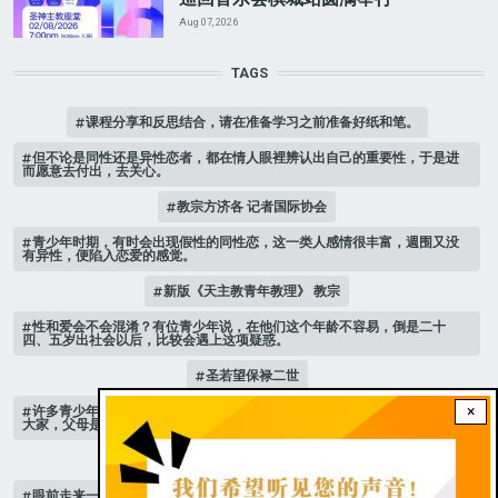
Aug 07, 2026
TAGS
课程分享和反思结合，请在准备学习之前准备好纸和笔。
但不论是同性还是异性恋者，都在情人眼裡辨认出自己的重要性，于是进
而愿意去付出，去关心。
教宗方济各 记者国际协会
青少年时期，有时会出现假性的同性恋，这一类人感情很丰富，週围又没
有异性，便陷入恋爱的感觉。
新版《天主教青年教理》 教宗
性和爱会不会混淆？有位青少年说，在他们这个年龄不容易，倒是二十
四、五岁出社会以后，比较会遇上这项疑惑。
圣若望保禄二世
×
许多青少年，抱怨自己的父母无法沟通，有一位高中女孩以亲身经历建议
大家，父母是自己最亲的人，不能逃离
跟随 乙年常年期第3主日
眼前走来一位魔女，可爱的妖媚中带点邪恶，身上穿著宫廷的小丑服，整