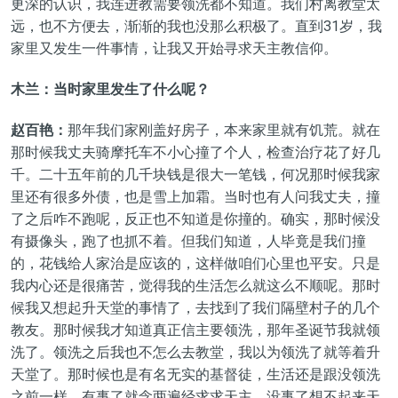
更深的认识，我连进教需要领洗都不知道。我们村离教堂太
远，也不方便去，渐渐的我也没那么积极了。直到31岁，我
家里又发生一件事情，让我又开始寻求天主教信仰。
木兰：当时家里发生了什么呢？
赵百艳：
那年我们家刚盖好房子，本来家里就有饥荒。就在
那时候我丈夫骑摩托车不小心撞了个人，检查治疗花了好几
千。二十五年前的几千块钱是很大一笔钱，何况那时候我家
里还有很多外债，也是雪上加霜。当时也有人问我丈夫，撞
了之后咋不跑呢，反正也不知道是你撞的。确实，那时候没
有摄像头，跑了也抓不着。但我们知道，人毕竟是我们撞
的，花钱给人家治是应该的，这样做咱们心里也平安。只是
我内心还是很痛苦，觉得我的生活怎么就这么不顺呢。那时
候我又想起升天堂的事情了，去找到了我们隔壁村子的几个
教友。那时候我才知道真正信主要领洗，那年圣诞节我就领
洗了。领洗之后我也不怎么去教堂，我以为领洗了就等着升
天堂了。那时候也是有名无实的基督徒，生活还是跟没领洗
之前一样。有事了就念两遍经求求天主，没事了想不起来天