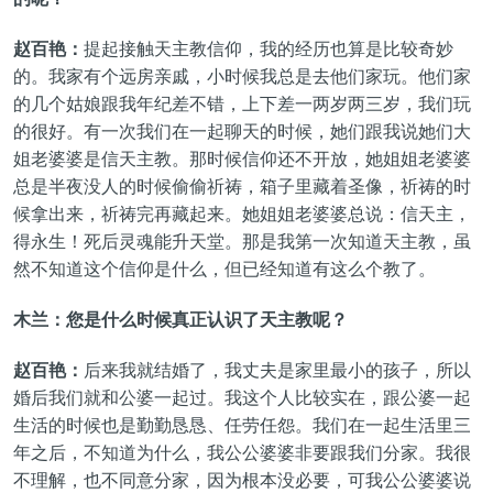
赵百艳：
提起接触天主教信仰，我的经历也算是比较奇妙
的。我家有个远房亲戚，小时候我总是去他们家玩。他们家
的几个姑娘跟我年纪差不错，上下差一两岁两三岁，我们玩
的很好。有一次我们在一起聊天的时候，她们跟我说她们大
姐老婆婆是信天主教。那时候信仰还不开放，她姐姐老婆婆
总是半夜没人的时候偷偷祈祷，箱子里藏着圣像，祈祷的时
候拿出来，祈祷完再藏起来。她姐姐老婆婆总说：信天主，
得永生！死后灵魂能升天堂。那是我第一次知道天主教，虽
然不知道这个信仰是什么，但已经知道有这么个教了。
木兰：您是什么时候真正认识了天主教呢？
赵百艳：
后来我就结婚了，我丈夫是家里最小的孩子，所以
婚后我们就和公婆一起过。我这个人比较实在，跟公婆一起
生活的时候也是勤勤恳恳、任劳任怨。我们在一起生活里三
年之后，不知道为什么，我公公婆婆非要跟我们分家。我很
不理解，也不同意分家，因为根本没必要，可我公公婆婆说