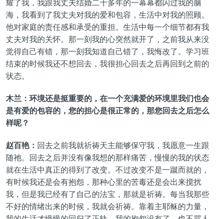
耀了我，我跟我丈夫结婚二十多年的一幕幕都闪过我的脑
海，我看到了我丈夫对我的爱和包容，生活中对我的照顾。
他对家庭的责任感和承受的重担。生活中每一个细节都有我
丈夫对我的关怀。那一刻我的心突然就开了，之前我从来没
觉得自己有错，那一刻我知道自己错了，我悔改了。学习班
结束的时候我还不想回去，我很担心回去之后再回到之前的
状态。
木兰：环境还是挺重要的，在一个充满爱的环境里我们也会
是有爱的包容的，您的担心是很正常的，那您回去之后怎么
样呢？
赵百艳：
回去之前我就祈祷天主能够保守我，我愿意一生跟
随祂。回去之后并没有像我想的那样痛苦，慢慢的我的状态
就在生活中真正的得到了改变。不过改变不是一蹴而就的，
有时候我还是会有抱怨，那种心里的苦毒还是会出来搅扰
我，但是我已经有了自己的法宝，那就是祈祷。每当我那些
不好的情绪出来的时候，我就会祈祷。靠着主耶稣的力量，
我的生活才慢慢的回归了正轨。我的抱怨没有了，也不骂人