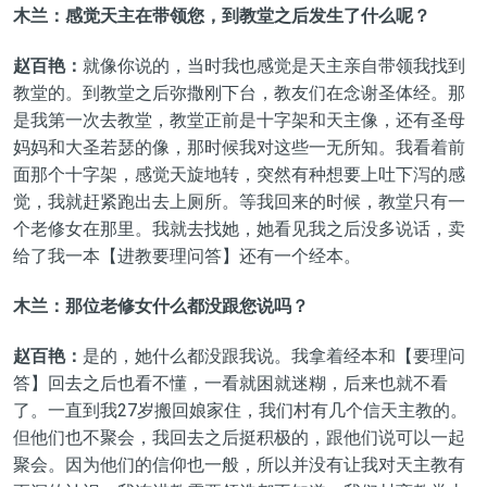
木兰：感觉天主在带领您，到教堂之后发生了什么呢？
赵百艳：
就像你说的，当时我也感觉是天主亲自带领我找到
教堂的。到教堂之后弥撒刚下台，教友们在念谢圣体经。那
是我第一次去教堂，教堂正前是十字架和天主像，还有圣母
妈妈和大圣若瑟的像，那时候我对这些一无所知。我看着前
面那个十字架，感觉天旋地转，突然有种想要上吐下泻的感
觉，我就赶紧跑出去上厕所。等我回来的时候，教堂只有一
个老修女在那里。我就去找她，她看见我之后没多说话，卖
给了我一本【进教要理问答】还有一个经本。
木兰：那位老修女什么都没跟您说吗？
赵百艳：
是的，她什么都没跟我说。我拿着经本和【要理问
答】回去之后也看不懂，一看就困就迷糊，后来也就不看
了。一直到我27岁搬回娘家住，我们村有几个信天主教的。
但他们也不聚会，我回去之后挺积极的，跟他们说可以一起
聚会。因为他们的信仰也一般，所以并没有让我对天主教有