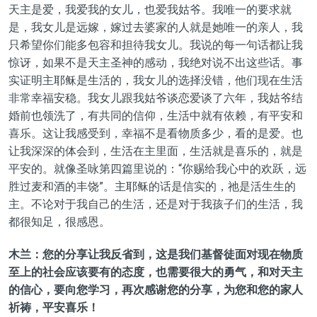
天主是爱，我爱我的女儿，也爱我姑爷。我唯一的要求就
是，我女儿是远嫁，嫁过去婆家的人就是她唯一的亲人，我
只希望你们能多包容和担待我女儿。我说的每一句话都让我
惊讶，如果不是天主圣神的感动，我绝对说不出这些话。事
实证明主耶稣是生活的，我女儿的选择没错，他们现在生活
非常幸福安稳。我女儿跟我姑爷谈恋爱谈了六年，我姑爷结
婚前也领洗了，有共同的信仰，生活中就有依赖，有平安和
喜乐。这让我感受到，幸福不是看物质多少，看的是爱。也
让我深深的体会到，生活在主里面，生活就是喜乐的，就是
平安的。就像圣咏第四篇里说的：“你赐给我心中的欢跃，远
胜过麦和酒的丰饶”。主耶稣的话是信实的，祂是活生生的
主。不论对于我自己的生活，还是对于我孩子们的生活，我
都很知足，很感恩。
木兰：您的分享让我反省到，这是我们基督徒面对现在物质
至上的社会应该要有的态度，也需要很大的勇气，和对天主
的信心，要向您学习，再次感谢您的分享，为您和您的家人
祈祷，平安喜乐！