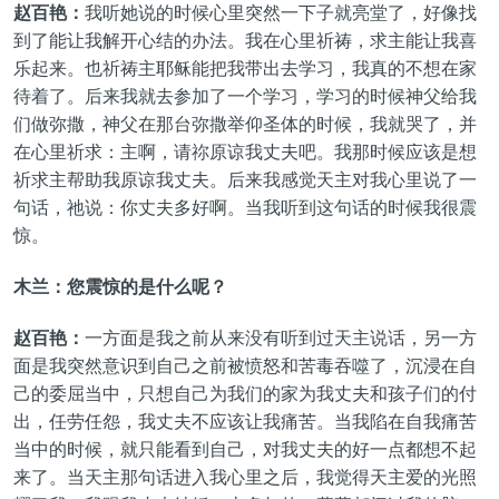
赵百艳：
我听她说的时候心里突然一下子就亮堂了，好像找
到了能让我解开心结的办法。我在心里祈祷，求主能让我喜
乐起来。也祈祷主耶稣能把我带出去学习，我真的不想在家
待着了。后来我就去参加了一个学习，学习的时候神父给我
们做弥撒，神父在那台弥撒举仰圣体的时候，我就哭了，并
在心里祈求：主啊，请祢原谅我丈夫吧。我那时候应该是想
祈求主帮助我原谅我丈夫。后来我感觉天主对我心里说了一
句话，祂说：你丈夫多好啊。当我听到这句话的时候我很震
惊。
木兰：您震惊的是什么呢？
赵百艳：
一方面是我之前从来没有听到过天主说话，另一方
面是我突然意识到自己之前被愤怒和苦毒吞噬了，沉浸在自
己的委屈当中，只想自己为我们的家为我丈夫和孩子们的付
出，任劳任怨，我丈夫不应该让我痛苦。当我陷在自我痛苦
当中的时候，就只能看到自己，对我丈夫的好一点都想不起
来了。当天主那句话进入我心里之后，我觉得天主爱的光照