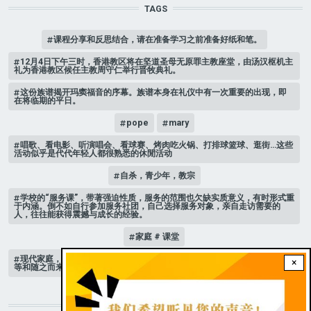
TAGS
课程分享和反思结合，请在准备学习之前准备好纸和笔。
12月4日下午三时，香港教区将在坚道圣母无原罪主教座堂，由汤汉枢机主
礼为香港教区候任主教周守仁举行晋牧典礼。
这份族谱揭开玛窦福音的序幕。族谱本身在礼仪中有一次重要的出现，即
在将临期的平日。
pope
mary
唱歌、看电影、听演唱会、看球赛、烤肉吃火锅、打排球篮球、逛街…这些
活动似乎是代代年轻人都很熟悉的休閒活动
自杀，青少年，教宗
学校的“服务课”，带著强迫性质，服务的范围也欠缺实质意义，有时形式重
于内涵。倒不如自行参加服务社团，自己选择服务对象，亲自走访需要的
人，往往能获得震撼与成长的经验。
家庭 # 课堂
现代家庭，子女或许都是宝贝，不公平的待遇显得比较少，但隐性的不平
×
等和随之而来的身心压力却仍旧挥之不去。
STAY CONNECTED WITH US!