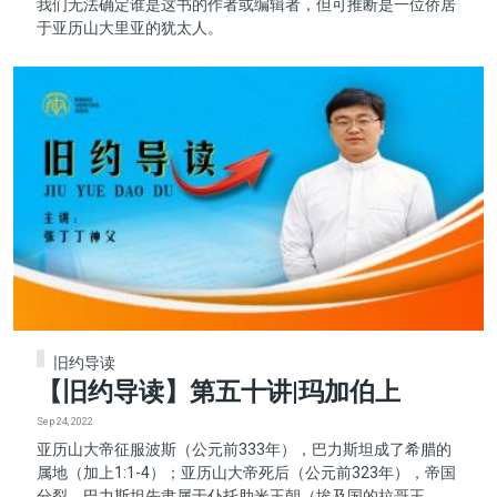
我们无法确定谁是这书的作者或编辑者，但可推断是一位侨居
于亚历山大里亚的犹太人。
旧约导读
【旧约导读】第五十讲|玛加伯上
Sep 24, 2022
亚历山大帝征服波斯（公元前333年），巴力斯坦成了希腊的
属地（加上1:1-4）；亚历山大帝死后（公元前323年），帝国
分裂，巴力斯坦先隶属于仆托肋米王朝（埃及国的拉哥王