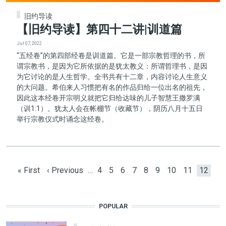
旧约导读
【旧约导读】第四十二讲|训道篇
Jul 07, 2022
“五经卷”的第四部经卷是训道篇。它是一部宗教哲理的书，所
谓宗教书，是因为它所依据的是犹太教义：所谓哲理书，是因
为它讨论的是人生哲学。全书共有十二章，内容讨论人生意义
的大问题。希伯来人习惯把有名的作品归给一位出名的祖先，
因此这本经卷开宗明义就把它归给达味的儿子智慧王撒罗满
（训1:1）。犹太人会在帐棚节（收藏节），阴历八月十五日
举行宗教仪式时诵念这经卷。
Pagination
First page
Previous page
Page
Page
Page
Page
Page
Page
Page
Page
Current
« First
‹ Previous
…
4
5
6
7
8
9
10
11
12
POPULAR