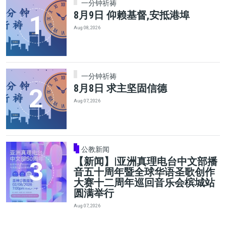
一分钟祈祷
8月9日 仰赖基督,安抵港埠
Aug 08, 2026
一分钟祈祷
8月8日 求主坚固信德
Aug 07, 2026
公教新闻
【新闻】|亚洲真理电台中文部播
音五十周年暨全球华语圣歌创作
大赛十二周年巡回音乐会槟城站
圆满举行
Aug 07, 2026