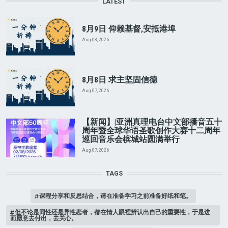
LATEST
8月9日 仰赖基督,安抵港埠
Aug 08, 2026
8月8日 求主坚固信德
Aug 07, 2026
【新闻】|亚洲真理电台中文部播音五十
周年暨全球华语圣歌创作大赛十二周年
巡回音乐会槟城站圆满举行
Aug 07, 2026
TAGS
课程分享和反思结合，请在准备学习之前准备好纸和笔。
但不论是同性还是异性恋者，都在情人眼裡辨认出自己的重要性，于是进
而愿意去付出，去关心。