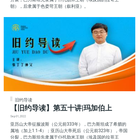
朝），后隶属于色娄苛王朝（叙利亚）。
旧约导读
【旧约导读】第五十讲|玛加伯上
Sep 01, 2022
亚历山大帝征服波斯（公元前333年），巴力斯坦成了希腊的
属地（加上1:1-4）；亚历山大帝死后（公元前323年），帝国
分裂，巴力斯坦先隶属于仆托肋米王朝（埃及国的拉哥王