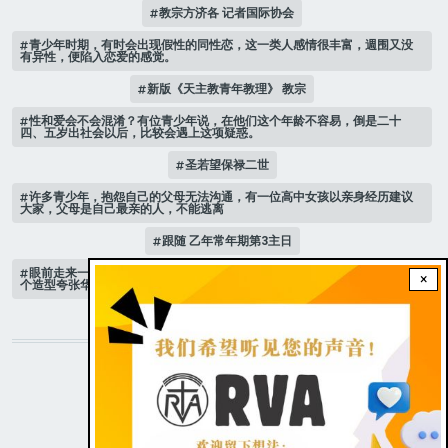
教宗方济各 记者国际协会
青少年时期，有时会出现假性的同性恋，这一类人感情很丰富，週围又没
有异性，便陷入恋爱的感觉。
新版《天主教青年教理》 教宗
性和爱会不会混淆？有位青少年说，在他们这个年龄不容易，倒是二十
四、五岁出社会以后，比较会遇上这项疑惑。
圣若望保禄二世
许多青少年，抱怨自己的父母无法沟通，有一位高中女孩以亲身经历建议
大家，父母是自己最亲的人，不能逃离
跟随 乙年常年期第3主日
眼前走来一位魔女，可爱的妖媚中带点邪恶，身上穿著宫廷的小丑服，整
×
个造型夸张华丽，非常特殊。
STAY CONNECTED WITH US!