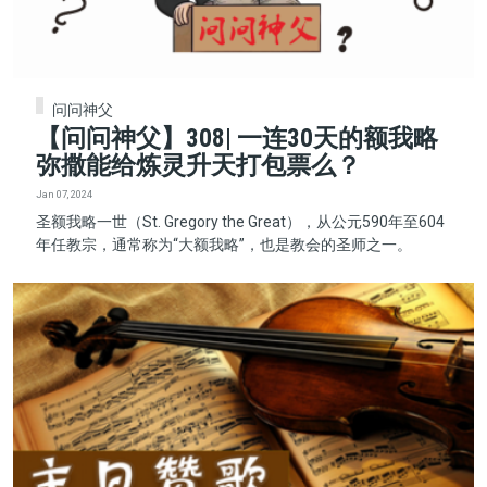
问问神父
【问问神父】308| 一连30天的额我略
弥撒能给炼灵升天打包票么？
Jan 07, 2024
圣额我略一世（St. Gregory the Great），从公元590年至604
年任教宗，通常称为“大额我略”，也是教会的圣师之一。