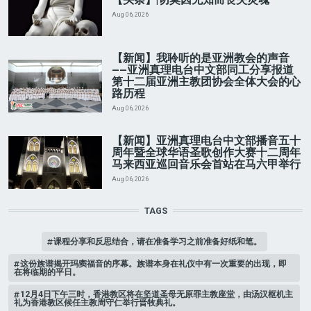
【头条】|切莫因无知而丧失灵魂
Aug 06, 2026
【新闻】我聆听的是亚洲教会的声音
——亚洲真理电台中文部同工分享报道
第十二届亚洲主教团协会全体大会的心
路历程
Aug 06, 2026
【新闻】亚洲真理电台中文部播音五十
周年暨全球华语圣歌创作大赛十二周年
马来西亚巡回音乐会首站在马六甲举行
Aug 06, 2026
TAGS
课程分享和反思结合，请在准备学习之前准备好纸和笔。
这份族谱揭开玛窦福音的序幕。族谱本身在礼仪中有一次重要的出现，即
在将临期的平日。
12月4日下午三时，香港教区将在坚道圣母无原罪主教座堂，由汤汉枢机主
礼为香港教区候任主教周守仁举行晋牧典礼。