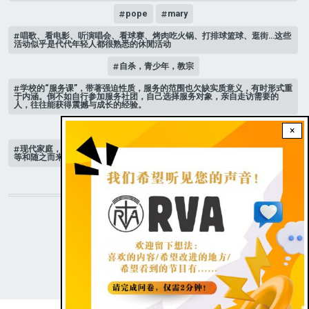
pope
mary
唱歌、看电影、听演唱会、看球赛、烤肉吃火锅、打排球篮球、逛街…这些
活动似乎是代代年轻人都很熟悉的休閒活动
自杀，青少年，教宗
学校的“服务课”，带著强迫性质，服务的范围也欠缺实质意义，有时形式重
于内涵。倒不如自行参加服务社团，自己选择服务对象，亲自走访需要的
人，往往能获得震撼与成长的经验。
家庭 # 课堂
×
现代家庭，子女或许都是宝贝，不公平的待遇显得比较少，但隐性的不平
等和随之而来的身心压力却仍旧挥之不去。
STAY CONNECTED WITH US!