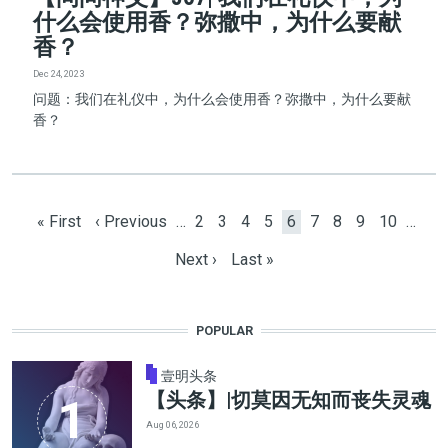
什么会使用香？弥撒中，为什么要献
香？
Dec 24, 2023
问题：我们在礼仪中，为什么会使用香？弥撒中，为什么要献
香？
Pagination
First page
Previous page
Page
Page
Page
Page
Current page
Page
Page
Page
Page
« First
‹ Previous
…
2
3
4
5
6
7
8
9
10
…
Next page
Last page
Next ›
Last »
POPULAR
壹明头条
【头条】|切莫因无知而丧失灵魂
Aug 06, 2026