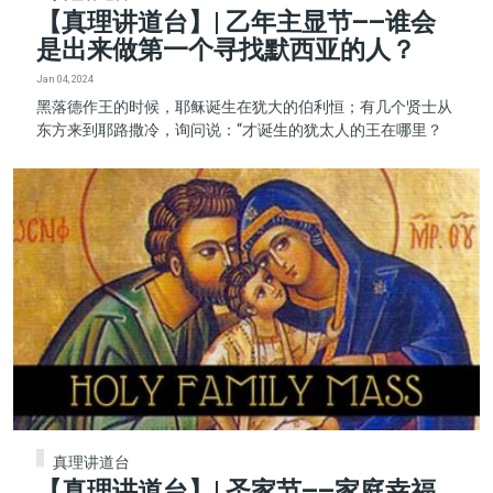
【真理讲道台】| 乙年主显节——谁会
是出来做第一个寻找默西亚的人？
Jan 04, 2024
黑落德作王的时候，耶稣诞生在犹大的伯利恒；有几个贤士从
东方来到耶路撒冷，询问说：“才诞生的犹太人的王在哪里？
真理讲道台
【真理讲道台】| 圣家节——家庭幸福