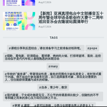
Aug 07, 2026
【新闻】亚洲真理电台中文部播音五十
周年暨全球华语圣歌创作大赛十二周年
巡回音乐会吉隆坡站圆满举行
Aug 07, 2026
TAGS
课程分享和反思结合，请在准备学习之前准备好纸和笔。
pope
唱歌、看电影、听演唱会、看球赛、烤肉吃火锅、打排球篮球、逛街…这些
活动似乎是代代年轻人都很熟悉的休閒活动
mary
学校的“服务课”，带著强迫性质，服务的范围也欠缺实质意义，有时形式重
于内涵。倒不如自行参加服务社团，自己选择服务对象，亲自走访需要的
人，往往能获得震撼与成长的经验。
自杀，青少年，教宗
现代家庭，子女或许都是宝贝，不公平的待遇显得比较少，但隐性的不平
等和随之而来的身心压力却仍旧挥之不去。
家庭 # 课堂
是可以选择，少男少女想要当男人还是女人？