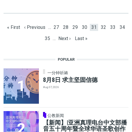
Pagination
First page
Previous page
Page
Page
Page
Page
Current page
Page
Page
Page
« First
‹ Previous
…
27
28
29
30
31
32
33
34
Page
Next page
Last page
35
…
Next ›
Last »
POPULAR
一分钟祈祷
8月8日 求主坚固信德
Aug 07, 2026
公教新闻
【新闻】|亚洲真理电台中文部播
音五十周年暨全球华语圣歌创作