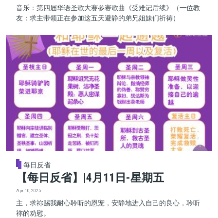
音乐：第四届华语圣歌大赛参赛歌曲《受难记后续》（一位教
友：求主带领正在参加这五天避静的弟兄姐妹们祈祷）
每日反省
【每日反省】|4月11日-星期五
Apr 10, 2025
主，求祢赐我耐心聆听的恩宠，安静地进入自己的良心，聆听
祢的劝慰。