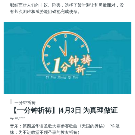
耶稣面对人们的非议、陷害，选择了暂时避让和勇敢面对，没
有甚么困难和威胁能阻碍祂完成使命。
一分钟祈祷
【一分钟祈祷】|4月3日 为真理做证
Apr 02, 2025
音乐：第四届华语圣歌大赛参赛歌曲《天国的奥秘》（许姐
妹：为不进教堂不领圣事的教友祈祷）