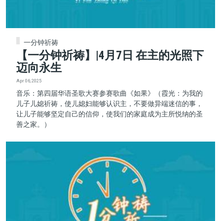
一分钟祈祷
【一分钟祈祷】|4月7日 在主的光照下
迈向永生
Apr 06, 2025
音乐：第四届华语圣歌大赛参赛歌曲《如果》（霞光：为我的
儿子儿媳祈祷，使儿媳妇能够认识主，不要做异端迷信的事，
让儿子能够坚定自己的信仰，使我们的家庭成为主所悦纳的圣
善之家。）