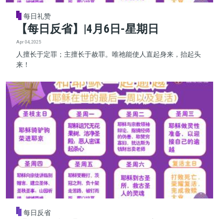
每日礼赞
【每日反省】|4月6日-星期日
Apr 04, 2025
人擅长于定罪；主擅长于赦罪。唯祂能使人直起身来，抬起头
来！
每日反省