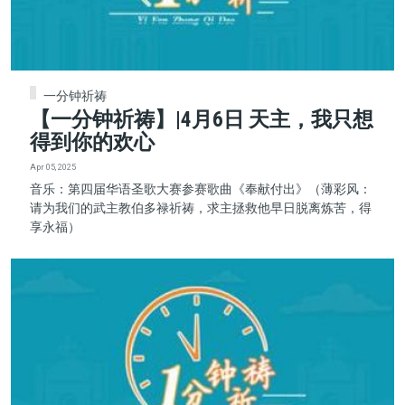
一分钟祈祷
【一分钟祈祷】|4月6日 天主，我只想
得到你的欢心
Apr 05, 2025
音乐：第四届华语圣歌大赛参赛歌曲《奉献付出》（薄彩风：
请为我们的武主教伯多禄祈祷，求主拯救他早日脱离炼苦，得
享永福）