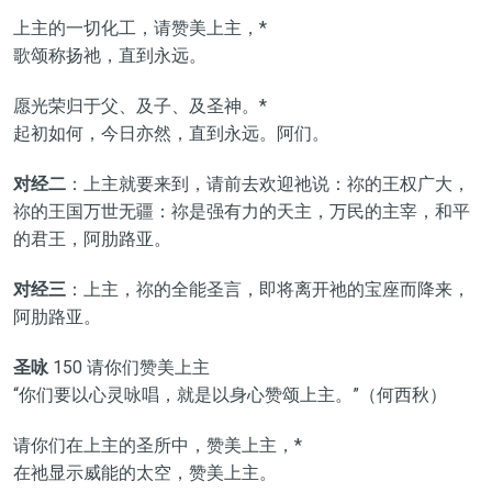
上主的一切化工，请赞美上主，*
歌颂称扬祂，直到永远。
愿光荣归于父、及子、及圣神。*
起初如何，今日亦然，直到永远。阿们。
对经二
：上主就要来到，请前去欢迎祂说：祢的王权广大，
祢的王国万世无疆：祢是强有力的天主，万民的主宰，和平
的君王，阿肋路亚。
对经三
：上主，祢的全能圣言，即将离开祂的宝座而降来，
阿肋路亚。
圣咏
150 请你们赞美上主
“你们要以心灵咏唱，就是以身心赞颂上主。”（何西秋）
请你们在上主的圣所中，赞美上主，*
在祂显示威能的太空，赞美上主。