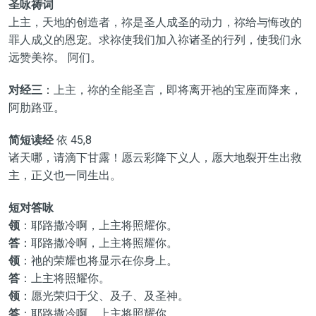
圣咏祷词
上主，天地的创造者，祢是圣人成圣的动力，祢给与悔改的
罪人成义的恩宠。求祢使我们加入祢诸圣的行列，使我们永
远赞美祢。 阿们。
对经三
：上主，祢的全能圣言，即将离开祂的宝座而降来，
阿肋路亚。
简短读经
依 45,8
诸天哪，请滴下甘露！愿云彩降下义人，愿大地裂开生出救
主，正义也一同生出。
短对答咏
领
：耶路撒冷啊，上主将照耀你。
答
：耶路撒冷啊，上主将照耀你。
领
：祂的荣耀也将显示在你身上。
答
：上主将照耀你。
领
：愿光荣归于父、及子、及圣神。
答
：耶路撒冷啊，上主将照耀你。