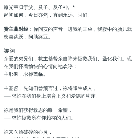
愿光荣归于父、及子、及圣神。*
起初如何，今日亦然，直到永远。阿们。
赞主曲对经
：你问安的声音一进我的耳朵，我腹中的胎儿就
欢喜跳跃，阿肋路亚。
祷 词
亲爱的弟兄们，救主基督亲自降来拯救我们、圣化我们。现
在我们怀着愉快的心情向祂欢呼：
主耶稣，求祢驾临。
主基督，先知们曾预言过，祢将降生成人，
── 求祢在我们身上培育正义和爱德的幼芽。
祢是我们获得救恩的唯一希望，
── 求祢拯救所有仰赖祢的人们。
祢来医治破碎的心灵，