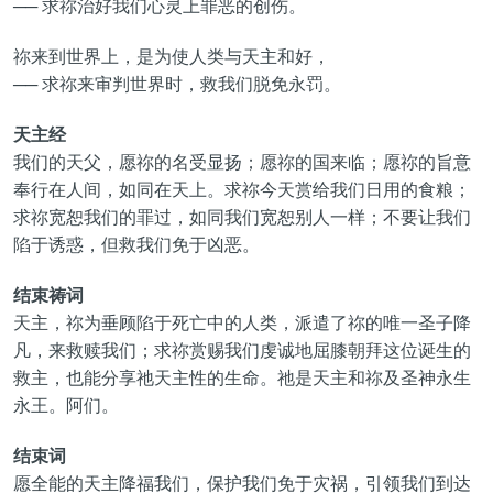
── 求祢治好我们心灵上罪恶的创伤。
祢来到世界上，是为使人类与天主和好，
── 求祢来审判世界时，救我们脱免永罚。
天主经
我们的天父，愿祢的名受显扬；愿祢的国来临；愿祢的旨意
奉行在人间，如同在天上。求祢今天赏给我们日用的食粮；
求祢宽恕我们的罪过，如同我们宽恕别人一样；不要让我们
陷于诱惑，但救我们免于凶恶。
结束祷词
天主，祢为垂顾陷于死亡中的人类，派遣了祢的唯一圣子降
凡，来救赎我们；求祢赏赐我们虔诚地屈膝朝拜这位诞生的
救主，也能分享祂天主性的生命。祂是天主和祢及圣神永生
永王。阿们。
结束词
愿全能的天主降福我们，保护我们免于灾祸，引领我们到达