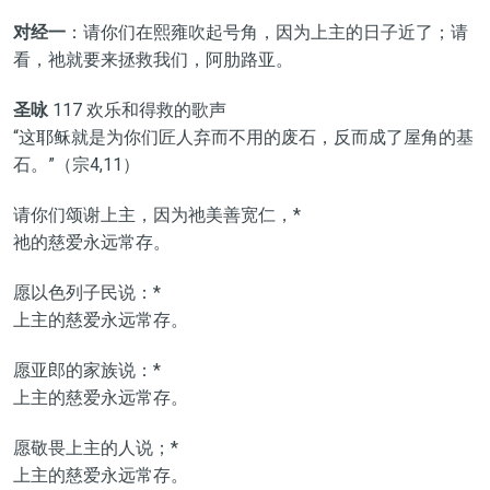
对经一
：请你们在熙雍吹起号角，因为上主的日子近了；请
看，祂就要来拯救我们，阿肋路亚。
圣咏
117 欢乐和得救的歌声
“这耶稣就是为你们匠人弃而不用的废石，反而成了屋角的基
石。”（宗4,11）
请你们颂谢上主，因为祂美善宽仁，*
祂的慈爱永远常存。
愿以色列子民说：*
上主的慈爱永远常存。
愿亚郎的家族说：*
上主的慈爱永远常存。
愿敬畏上主的人说；*
上主的慈爱永远常存。