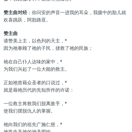
赞主曲对经
：你问安的声音一进我的耳朵，我腹中的胎儿就
欢喜跳跃，阿肋路亚。
赞主曲
请赞美上主，以色列的天主，*
因为祂眷顾了祂的子民，拯救了祂的民族；
祂在自己仆人达味的家中，*
为我们兴起了一位大能的救主。
正如祂曾藉众圣者的口说过，*
就是藉祂历代的先知所作的许诺：
一位救主将救我们脱离敌手，*
使我们摆脱仇人的掌握。
祂向我们的祖先广施仁慈，*
祂常念及祂的神圣盟约。