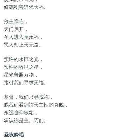
修德积善追求天福。
救主降临，
天门启开，
圣人进入享永福，
恶人却上天无路。
预许的永恒之光，
预许的救世之星，
星光普照万物，
接引我们寻求天福。
基督，我们只寻找祢，
赐我们看到祢天主性的真貌，
永远瞻仰歌颂，
承认祢是主。阿们。
圣咏吟唱