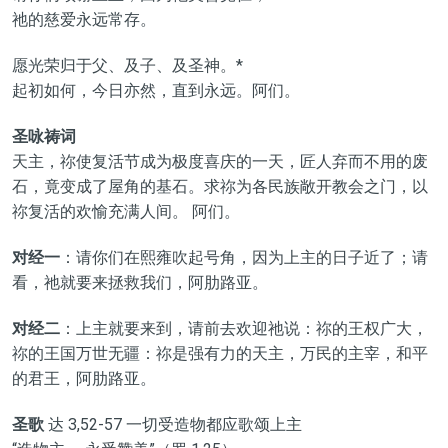
祂的慈爱永远常存。
愿光荣归于父、及子、及圣神。*
起初如何，今日亦然，直到永远。阿们。
圣咏祷词
天主，祢使复活节成为极度喜庆的一天，匠人弃而不用的废
石，竟变成了屋角的基石。求祢为各民族敞开教会之门，以
祢复活的欢愉充满人间。 阿们。
对经一
：请你们在熙雍吹起号角，因为上主的日子近了；请
看，祂就要来拯救我们，阿肋路亚。
对经二
：上主就要来到，请前去欢迎祂说：祢的王权广大，
祢的王国万世无疆：祢是强有力的天主，万民的主宰，和平
的君王，阿肋路亚。
圣歌
达 3,52-57 一切受造物都应歌颂上主