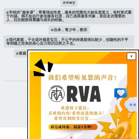
mary
学校的“服务课”，带著强迫性质，服务的范围也欠缺实质意义，有时形式重
于内涵。倒不如自行参加服务社团，自己选择服务对象，亲自走访需要的
人，往往能获得震撼与成长的经验。
自杀，青少年，教宗
现代家庭，子女或许都是宝贝，不公平的待遇显得比较少，但隐性的不平
等和随之而来的身心压力却仍旧挥之不去。
家庭 # 课堂
是可以选择，少男少女想要当男人还是女人？
×
人际关系
STAY CONNECTED WITH US!
|
Dark theme
FOOTER