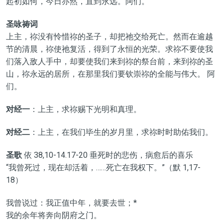
起初如何，今日亦然，直到永远。阿们。
圣咏祷词
上主，祢没有怜惜祢的圣子，却把祂交给死亡。然而在逾越
节的清晨，祢使祂复活，得到了永恒的光荣。求祢不要使我
们落入敌人手中，却要使我们来到祢的祭台前，来到祢的圣
山，祢永远的居所，在那里我们要钦崇祢的全能与伟大。 阿
们。
对经一
：上主，求祢赐下光明和真理。
对经二
：上主，在我们毕生的岁月里，求祢时时助佑我们。
圣歌
依 38,10-14.17-20 垂死时的悲伤，病愈后的喜乐
“我曾死过，现在却活着，……死亡在我权下。”（默 1,17-
18）
我曾说过：我正值中年，就要去世；*
我的余年将奔向阴府之门。