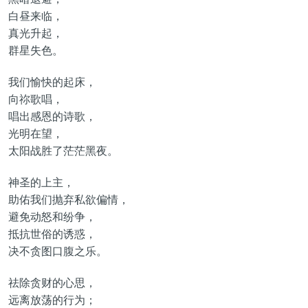
白昼来临，
真光升起，
群星失色。
我们愉快的起床，
向祢歌唱，
唱出感恩的诗歌，
光明在望，
太阳战胜了茫茫黑夜。
神圣的上主，
助佑我们抛弃私欲偏情，
避免动怒和纷争，
抵抗世俗的诱惑，
决不贪图口腹之乐。
祛除贪财的心思，
远离放荡的行为；