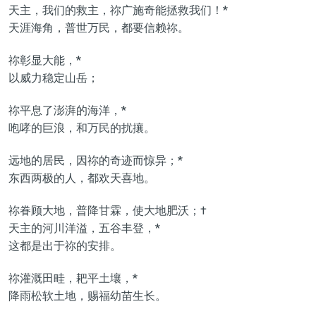
天主，我们的救主，祢广施奇能拯救我们！*
天涯海角，普世万民，都要信赖祢。
祢彰显大能，*
以威力稳定山岳；
祢平息了澎湃的海洋，*
咆哮的巨浪，和万民的扰攘。
远地的居民，因祢的奇迹而惊异；*
东西两极的人，都欢天喜地。
祢眷顾大地，普降甘霖，使大地肥沃；†
天主的河川洋溢，五谷丰登，*
这都是出于祢的安排。
祢灌溉田畦，耙平土壤，*
降雨松软土地，赐福幼苗生长。