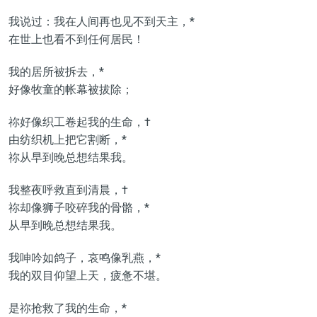
我说过：我在人间再也见不到天主，*
在世上也看不到任何居民！
我的居所被拆去，*
好像牧童的帐幕被拔除；
祢好像织工卷起我的生命，†
由纺织机上把它割断，*
祢从早到晚总想结果我。
我整夜呼救直到清晨，†
祢却像狮子咬碎我的骨骼，*
从早到晚总想结果我。
我呻吟如鸽子，哀鸣像乳燕，*
我的双目仰望上天，疲惫不堪。
是祢抢救了我的生命，*