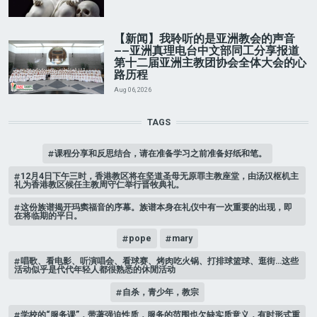
【新闻】我聆听的是亚洲教会的声音
——亚洲真理电台中文部同工分享报道
第十二届亚洲主教团协会全体大会的心
路历程
Aug 06, 2026
TAGS
课程分享和反思结合，请在准备学习之前准备好纸和笔。
12月4日下午三时，香港教区将在坚道圣母无原罪主教座堂，由汤汉枢机主
礼为香港教区候任主教周守仁举行晋牧典礼。
这份族谱揭开玛窦福音的序幕。族谱本身在礼仪中有一次重要的出现，即
在将临期的平日。
pope
mary
唱歌、看电影、听演唱会、看球赛、烤肉吃火锅、打排球篮球、逛街…这些
活动似乎是代代年轻人都很熟悉的休閒活动
自杀，青少年，教宗
学校的“服务课”，带著强迫性质，服务的范围也欠缺实质意义，有时形式重