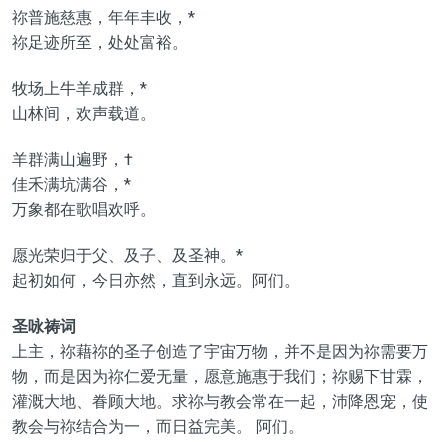
祢普施慈惠，年年丰收，*
祢足迹所至，处处富裕。
牧场上牛羊成群，*
山林间，欢声载道。
羊群满山遍野，†
佳禾满坑满谷，*
万象都在歌唱欢呼。
愿光荣归于父、及子、及圣神。*
起初如何，今日亦然，直到永远。阿们。
圣咏祷词
上主，祢藉祢的圣子创造了宇宙万物，并不是因为祢需要万
物，而是因为祢仁爱无量，愿意施惠于我们；祢赐下甘霖，
灌溉大地、眷顾大地。求祢与教会常在一起，沛降恩宠，使
教会与祢结合为一，而日益完美。 阿们。