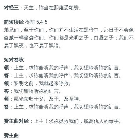
对经三
：天主，祢当在熙雍受颂赞。
简短读经
得前 5,4-5
弟兄们，至于你们，你们并不生活在黑暗中，那日子不会像
盗贼一样偷袭你们。你们都是光明之子，白昼之子；我们不
属于黑夜，也不属于黑暗。
短对答咏
领
：上主，求祢俯听我的呼声，我切望聆听祢的训言。
答
：上主，求祢俯听我的呼声，我切望聆听祢的训言。
领
：黎明之前，我就起来呼救。
答
：我切望聆听祢的训言。
领
：愿光荣归于父、及子、及圣神。
答
：上主，求祢俯听我的呼声，我切望聆听祢的训言。
赞主曲对经
：上主！求祢拯救我们，脱离仇人的毒手。
赞主曲