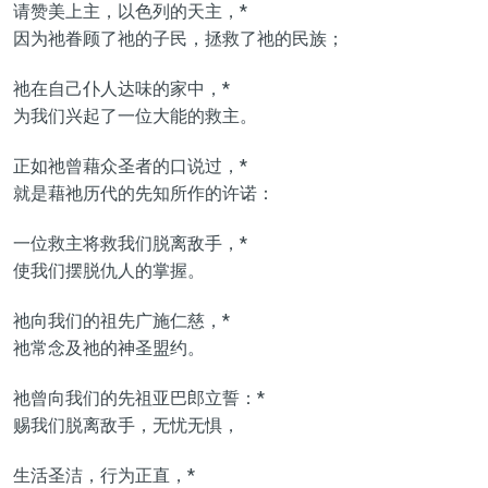
请赞美上主，以色列的天主，*
因为祂眷顾了祂的子民，拯救了祂的民族；
祂在自己仆人达味的家中，*
为我们兴起了一位大能的救主。
正如祂曾藉众圣者的口说过，*
就是藉祂历代的先知所作的许诺：
一位救主将救我们脱离敌手，*
使我们摆脱仇人的掌握。
祂向我们的祖先广施仁慈，*
祂常念及祂的神圣盟约。
祂曾向我们的先祖亚巴郎立誓：*
赐我们脱离敌手，无忧无惧，
生活圣洁，行为正直，*