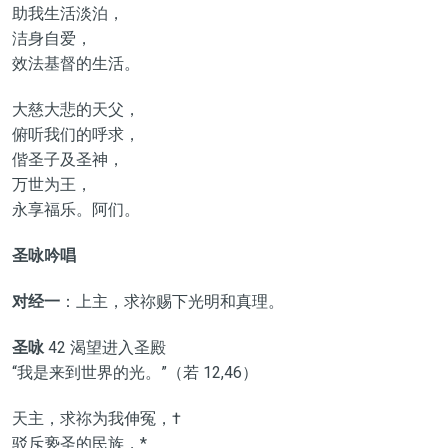
助我生活淡泊，
洁身自爱，
效法基督的生活。
大慈大悲的天父，
俯听我们的呼求，
偕圣子及圣神，
万世为王，
永享福乐。阿们。
圣咏吟唱
对经一
：上主，求祢赐下光明和真理。
圣咏
42 渴望进入圣殿
“我是来到世界的光。”（若 12,46）
天主，求祢为我伸冤，†
驳斥亵圣的民族，*