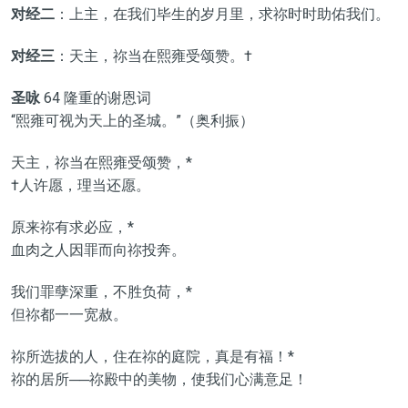
对经二
：上主，在我们毕生的岁月里，求祢时时助佑我们。
对经三
：天主，祢当在熙雍受颂赞。†
圣咏
64 隆重的谢恩词
“熙雍可视为天上的圣城。”（奥利振）
天主，祢当在熙雍受颂赞，*
†人许愿，理当还愿。
原来祢有求必应，*
血肉之人因罪而向祢投奔。
我们罪孽深重，不胜负荷，*
但祢都一一宽赦。
祢所选拔的人，住在祢的庭院，真是有福！*
祢的居所──祢殿中的美物，使我们心满意足！