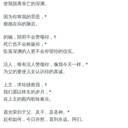
使我脱离丧亡的深渊。
因为祢将我的罪恶，*
都抛在祢的脑后。
的确，阴府不会赞颂祢，†
死亡也不会称扬祢，*
坠落深渊的人更不会仰望祢的信实。
活人，唯有活人赞颂祢，像我今天一样，*
为父的要使儿女认识祢的真诚。
上主，求祢拯救我，†
我们愿以终生的岁月，*
在上主的殿内歌咏奏乐。
愿光荣归于父、及子、及圣神。*
起初如何，今日亦然，直到永远。阿们。