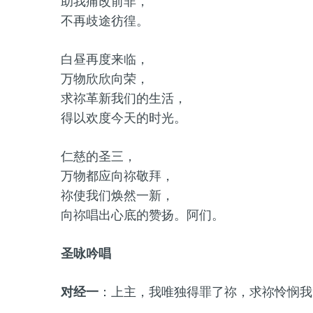
助我痛改前非，
不再歧途彷徨。
白昼再度来临，
万物欣欣向荣，
求祢革新我们的生活，
得以欢度今天的时光。
仁慈的圣三，
万物都应向祢敬拜，
祢使我们焕然一新，
向祢唱出心底的赞扬。阿们。
圣咏吟唱
对经一
：上主，我唯独得罪了祢，求祢怜悯我