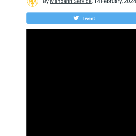
By
Mandarin Service
,
14 February, 2024
Tweet