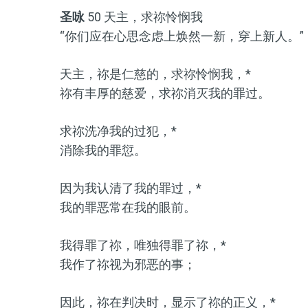
圣咏
50 天主，求祢怜悯我
“你们应在心思念虑上焕然一新，穿上新人。”（弗 
天主，祢是仁慈的，求祢怜悯我，*
祢有丰厚的慈爱，求祢消灭我的罪过。
求祢洗净我的过犯，*
消除我的罪愆。
因为我认清了我的罪过，*
我的罪恶常在我的眼前。
我得罪了祢，唯独得罪了祢，*
我作了祢视为邪恶的事；
因此，祢在判决时，显示了祢的正义，*