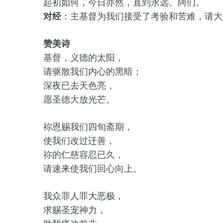
起初如何，今日亦然，直到永远。阿们。
对经
：主基督为我们接受了考验和苦难，请大
赞美诗
基督，义德的太阳，
请驱散我们内心的黑暗；
深夜已去天色亮，
愿圣德大放光芒。
祢恩赐我们四旬斋期，
使我们改过迁善，
祢的仁慈容忍已久，
请速来使我们回心向上。
我众罪人罪大恶极，
求赐圣宠神力，