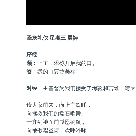
圣灰礼仪 星期三 晨祷
序经
领
：上主，求祢开启我的口。
答
：我的口要赞美祢。
对经
：主基督为我们接受了考验和苦难，请大
请大家前来，向上主欢呼，
向拯救我们的盘石歌舞。
一齐到祂面前感恩赞颂，
向祂歌唱圣诗，欢呼吟咏。