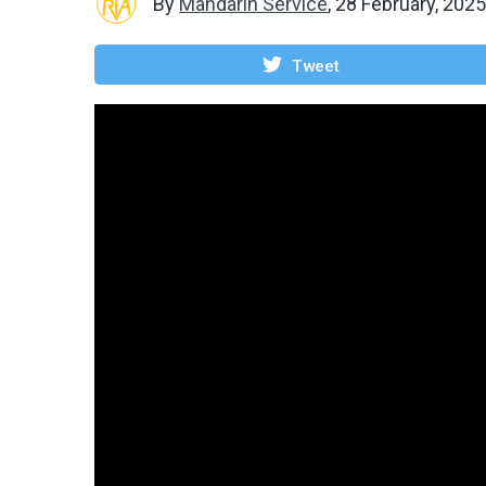
By
Mandarin Service
,
28 February, 2025
Tweet