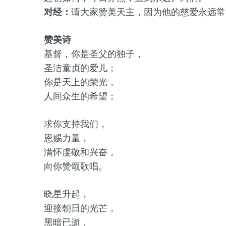
对经：
请大家赞美天主，因为他的慈爱永远常
赞美诗
基督，你是圣父的独子，
圣洁童贞的爱儿；
你是天上的荣光，
人间众生的希望；
求你支持我们，
恩赐力量，
满怀虔敬和兴奋，
向你赞颂歌唱。
晓星升起，
迎接朝日的光芒，
黑暗已逝，