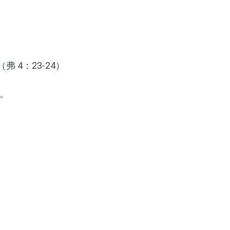
 4：23-24）
。