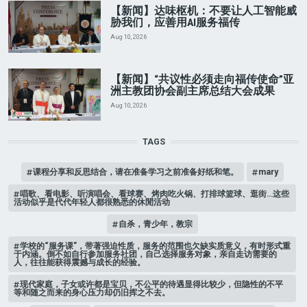
【新闻】达味枢机：不要让人工智能威
胁我们，应善用AI服务福传
Aug 10, 2026
【新闻】“共议性必须走向福传使命”亚
洲主教团协会副主席总结大会成果
Aug 10, 2026
TAGS
课程分享和反思结合，请在准备学习之前准备好纸和笔。
mary
唱歌、看电影、听演唱会、看球赛、烤肉吃火锅、打排球篮球、逛街…这些
活动似乎是代代年轻人都很熟悉的休閒活动
自杀，青少年，教宗
学校的“服务课”，带著强迫性质，服务的范围也欠缺实质意义，有时形式重
于内涵。倒不如自行参加服务社团，自己选择服务对象，亲自走访需要的
人，往往能获得震撼与成长的经验。
现代家庭，子女或许都是宝贝，不公平的待遇显得比较少，但隐性的不平
等和随之而来的身心压力却仍旧挥之不去。