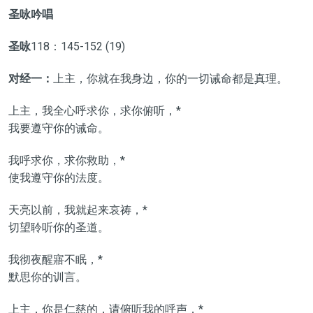
圣咏吟唱
圣咏
118：145-152 (19)
对经一：
上主，你就在我身边，你的一切诫命都是真理。
上主，我全心呼求你，求你俯听，*
我要遵守你的诫命。
我呼求你，求你救助，*
使我遵守你的法度。
天亮以前，我就起来哀祷，*
切望聆听你的圣道。
我彻夜醒寤不眠，*
默思你的训言。
上主，你是仁慈的，请俯听我的呼声，*