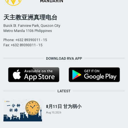
天主教亚洲真理电台
Buick St. Fairview Park, Quezon City
Metro Manila 1106 Philippines
Phone: +632 89390011 - 15
Fax: +632 89390011 - 15
DOWNLOAD RVA APP
LATEST
8月11日 甘为弱小
Aug 10, 2026