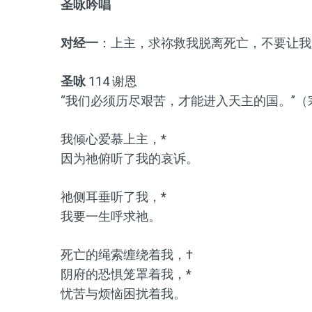
圣咏吟唱
对经一
：上主，求祢救我脱离死亡，不要让我
圣咏
114 谢恩
“我们必须历尽艰苦，才能进入天主的国。”（宗 
我倾心爱慕上主，*
因为祂俯听了我的哀诉。
祂侧耳垂听了我，*
我要一生呼求祂。
死亡的绳索缠绕着我，†
阴府的恐惧笼罩着我，*
忧苦与烦恼困扰着我。