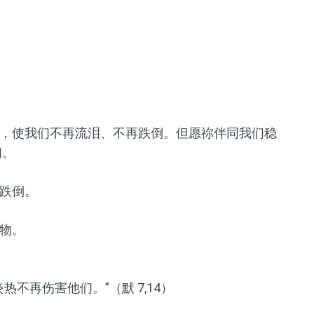
，使我们不再流泪、不再跌倒。但愿祢伴同我们稳
们。
跌倒。
物。
不再伤害他们。”（默 7,14）