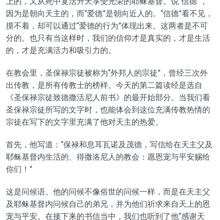
上的，又从死中复活升天享受光荣的耶稣基督。说“信德”，
因为是朝向天主的，而“爱德”是朝向近人的。“信德”看不见，
摸不着，却可以通过“爱德的行为”体现出来。这两者是不可
分的。也只有当这样时，我们的信仰才是真实的，才是生活
的，才是充满活力和吸引力的。
在教会里，圣保禄宗徒被称为“外邦人的宗徒”，曾经三次外
出传教，是所有传教士的榜样。今天的第二篇读经是选自
《圣保禄宗徒致德撒活尼人前书》的最开始部分。当我们看
圣保禄宗徒所写的文字时，也能体会到这位充满传教热情的
宗徒在写下的文字里充满了他对天主的热爱。
首先，他写道：“保禄和息耳瓦诺及茂德，写信给在天主父及
耶稣基督内生活的、得撒洛尼人的教会：愿恩宠与平安赐给
你们！”
这是问候语。他的问候不像俗世的问候一样，而是在天主父
及耶稣基督内问候自己的弟兄，并为他们祈求来自天上的恩
宠与平安。在接下来的书信当中，我们也听到了他“感谢天