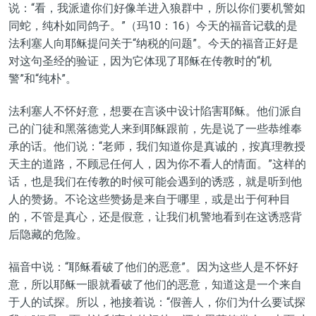
说：“看，我派遣你们好像羊进入狼群中，所以你们要机警如
同蛇，纯朴如同鸽子。”（玛10：16）今天的福音记载的是
法利塞人向耶稣提问关于“纳税的问题”。今天的福音正好是
对这句圣经的验证，因为它体现了耶稣在传教时的“机
警”和“纯朴”。
法利塞人不怀好意，想要在言谈中设计陷害耶稣。他们派自
己的门徒和黑落德党人来到耶稣跟前，先是说了一些恭维奉
承的话。他们说：“老师，我们知道你是真诚的，按真理教授
天主的道路，不顾忌任何人，因为你不看人的情面。”这样的
话，也是我们在传教的时候可能会遇到的诱惑，就是听到他
人的赞扬。不论这些赞扬是来自于哪里，或是出于何种目
的，不管是真心，还是假意，让我们机警地看到在这诱惑背
后隐藏的危险。
福音中说：“耶稣看破了他们的恶意”。因为这些人是不怀好
意，所以耶稣一眼就看破了他们的恶意，知道这是一个来自
于人的试探。所以，祂接着说：“假善人，你们为什么要试探