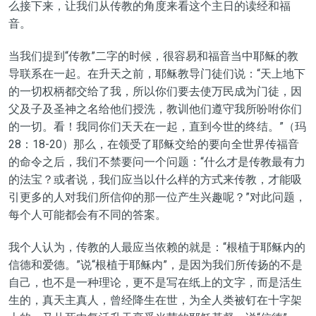
么接下来，让我们从传教的角度来看这个主日的读经和福
音。
当我们提到“传教”二字的时候，很容易和福音当中耶稣的教
导联系在一起。在升天之前，耶稣教导门徒们说：“天上地下
的一切权柄都交给了我，所以你们要去使万民成为门徒，因
父及子及圣神之名给他们授洗，教训他们遵守我所吩咐你们
的一切。看！我同你们天天在一起，直到今世的终结。”（玛
28：18-20）那么，在领受了耶稣交给的要向全世界传福音
的命令之后，我们不禁要问一个问题：“什么才是传教最有力
的法宝？或者说，我们应当以什么样的方式来传教，才能吸
引更多的人对我们所信仰的那一位产生兴趣呢？”对此问题，
每个人可能都会有不同的答案。
我个人认为，传教的人最应当依赖的就是：“根植于耶稣内的
信德和爱德。”说“根植于耶稣内”，是因为我们所传扬的不是
自己，也不是一种理论，更不是写在纸上的文字，而是活生
生的，真天主真人，曾经降生在世，为全人类被钉在十字架