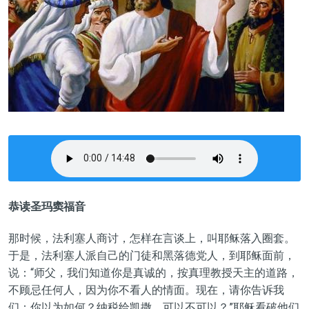
恭读圣玛窦福音
那时候，法利塞人商讨，怎样在言谈上，叫耶稣落入圈套。
于是，法利塞人派自己的门徒和黑落德党人，到耶稣面前，
说：“师父，我们知道你是真诚的，按真理教授天主的道路，
不顾忌任何人，因为你不看人的情面。现在，请你告诉我
们：你以为如何？纳税给凯撒，可以不可以？”耶稣看破他们