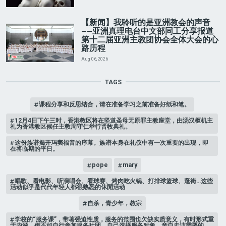
【新闻】我聆听的是亚洲教会的声音
——亚洲真理电台中文部同工分享报道
第十二届亚洲主教团协会全体大会的心
路历程
Aug 06, 2026
TAGS
课程分享和反思结合，请在准备学习之前准备好纸和笔。
12月4日下午三时，香港教区将在坚道圣母无原罪主教座堂，由汤汉枢机主
礼为香港教区候任主教周守仁举行晋牧典礼。
这份族谱揭开玛窦福音的序幕。族谱本身在礼仪中有一次重要的出现，即
在将临期的平日。
pope
mary
唱歌、看电影、听演唱会、看球赛、烤肉吃火锅、打排球篮球、逛街…这些
活动似乎是代代年轻人都很熟悉的休閒活动
自杀，青少年，教宗
学校的“服务课”，带著强迫性质，服务的范围也欠缺实质意义，有时形式重
于内涵。倒不如自行参加服务社团，自己选择服务对象，亲自走访需要的