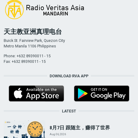
天主教亚洲真理电台
Buick St. Fairview Park, Quezon City
Metro Manila 1106 Philippines
Phone: +632 89390011 - 15
Fax: +632 89390011 - 15
DOWNLOAD RVA APP
LATEST
8月7日 跟随主，赚得了世界
Aug 06, 2026