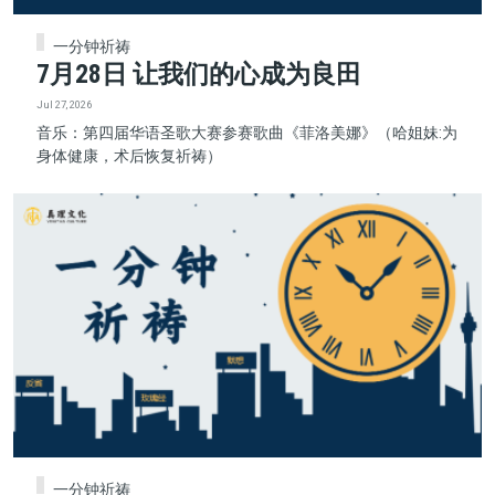
一分钟祈祷
7月28日 让我们的心成为良田
Jul 27, 2026
音乐：第四届华语圣歌大赛参赛歌曲《菲洛美娜》（哈姐妹:为
身体健康，术后恢复祈祷）
一分钟祈祷