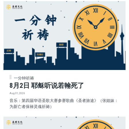
一分钟祈祷
8月2日 耶稣听说若翰死了
Aug 01, 2026
音乐：第四届华语圣歌大赛参赛歌曲《圣者旅途》（张姐妹：
为新亡者保禄灵魂祈祷）