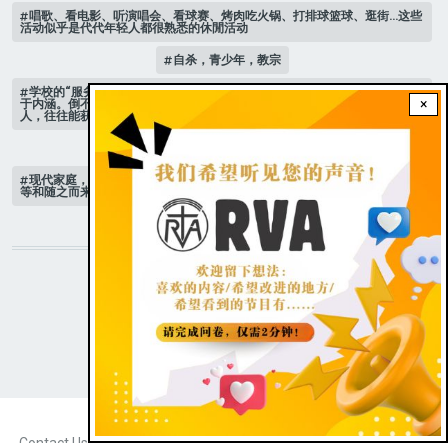
唱歌、看电影、听演唱会、看球赛、烤肉吃火锅、打排球篮球、逛街…这些
活动似乎是代代年轻人都很熟悉的休閒活动
自杀，青少年，教宗
学校的“服务课”，带著强迫性质，服务的范围也欠缺实质意义，有时形式重
×
于内涵。倒不如自行参加服务社团，自己选择服务对象，亲自走访需要的
人，往往能获得震撼与成长的经验。
家庭 # 课堂
现代家庭，子女或许都是宝贝，不公平的待遇显得比较少，但隐性的不平
等和随之而来的身心压力却仍旧挥之不去。
STAY CONNECTED WITH US!
|
Dark theme
FOOTER
Contact Us