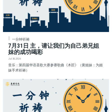
一分钟祈祷
7月31日 主，请让我们为自己弟兄姐
妹的成功喝彩
Jul 30, 2026
音乐：第四届华语圣歌大赛参赛歌曲《木匠》（黄姐妹：为姐
妹手术祈祷）