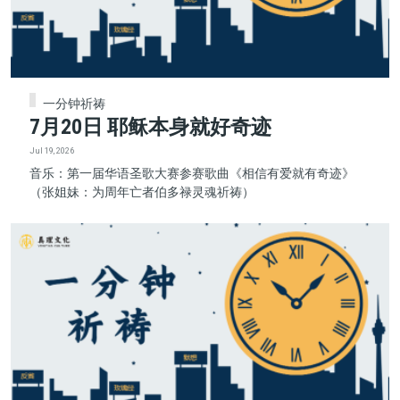
一分钟祈祷
7月20日 耶稣本身就好奇迹
Jul 19, 2026
音乐：第一届华语圣歌大赛参赛歌曲《相信有爱就有奇迹》
（张姐妹：为周年亡者伯多禄灵魂祈祷）