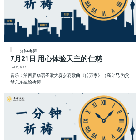
一分钟祈祷
7月21日 用心体验天主的仁慈
Jul 20, 2026
音乐：第四届华语圣歌大赛参赛歌曲《传万家》（高弟兄:为父
母关系融洽祈祷）