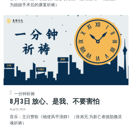
为姐姐手术后的康复祈祷）
一分钟祈祷
8月3日 放心、是我、不要害怕
Aug 02, 2026
音乐：主日赞歌《祂使风平浪静》（张弟兄:为新亡者德肋撒灵
魂祈祷）