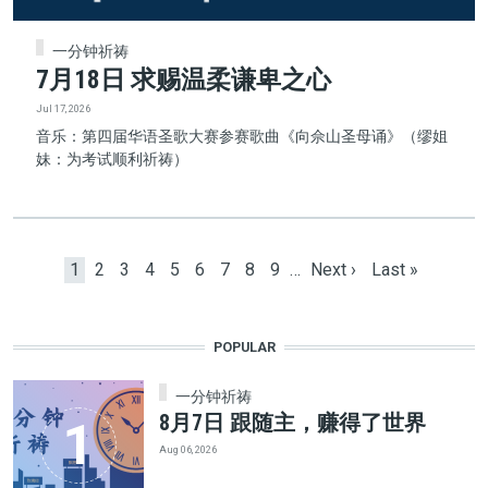
一分钟祈祷
7月18日 求赐温柔谦卑之心
Jul 17, 2026
音乐：第四届华语圣歌大赛参赛歌曲《向佘山圣母诵》（缪姐
妹：为考试顺利祈祷）
Pagination
Current page
Page
Page
Page
Page
Page
Page
Page
Page
Next page
Last page
1
2
3
4
5
6
7
8
9
…
Next ›
Last »
POPULAR
一分钟祈祷
8月7日 跟随主，赚得了世界
Aug 06, 2026