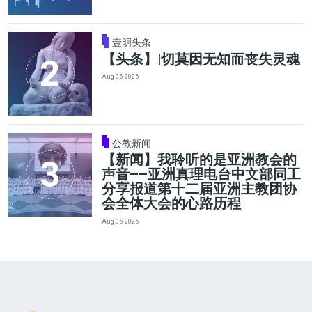
壹明头条
【头条】|切莫因无知而丧失灵魂
Aug 06, 2026
公教新闻
【新闻】我聆听的是亚洲教会的
声音——亚洲真理电台中文部同工
分享报道第十二届亚洲主教团协
会全体大会的心路历程
Aug 06, 2026