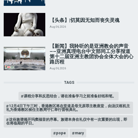
【头条】|切莫因无知而丧失灵魂
Aug 06, 2026
【新闻】我聆听的是亚洲教会的声音
——亚洲真理电台中文部同工分享报道
第十二届亚洲主教团协会全体大会的心
路历程
Aug 06, 2026
TAGS
课程分享和反思结合，请在准备学习之前准备好纸和笔。
12月4日下午三时，香港教区将在坚道圣母无原罪主教座堂，由汤汉枢机主
礼为香港教区候任主教周守仁举行晋牧典礼。
这份族谱揭开玛窦福音的序幕。族谱本身在礼仪中有一次重要的出现，即
在将临期的平日。
pope
mary