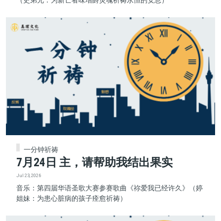
（史弟兄：为新亡者味增爵灵魂祈祷永恒的安息）
一分钟祈祷
7月24日 主，请帮助我结出果实
Jul 23, 2026
音乐：第四届华语圣歌大赛参赛歌曲《祢爱我已经许久》（婷
姐妹：为患心脏病的孩子痊愈祈祷）