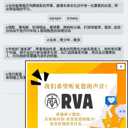
这份族谱揭开玛窦福音的序幕。族谱本身在礼仪中有一次重要的出现，即
在将临期的平日。
pope
mary
唱歌、看电影、听演唱会、看球赛、烤肉吃火锅、打排球篮球、逛街…这些
活动似乎是代代年轻人都很熟悉的休閒活动
自杀，青少年，教宗
学校的“服务课”，带著强迫性质，服务的范围也欠缺实质意义，有时形式重
于内涵。倒不如自行参加服务社团，自己选择服务对象，亲自走访需要的
人，往往能获得震撼与成长的经验。
家庭 # 课堂
×
现代家庭，子女或许都是宝贝，不公平的待遇显得比较少，但隐性的不平
等和随之而来的身心压力却仍旧挥之不去。
STAY CONNECTED WITH US!