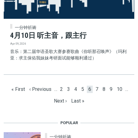
一分钟祈祷
4月10日 听主音，跟主行
Apr 09, 2026
音乐：第二届华语圣歌大赛参赛歌曲《你听那召唤声》（玛利
亚：求主保佑我妹妹考研面试能够顺利通过）
Pagination
First page
Previous page
Page
Page
Page
Page
Current page
Page
Page
Page
Page
« First
‹ Previous
…
2
3
4
5
6
7
8
9
10
…
Next page
Last page
Next ›
Last »
POPULAR
一分钟祈祷