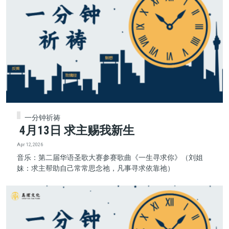
一分钟祈祷
4月13日 求主赐我新生
Apr 12, 2026
音乐：第二届华语圣歌大赛参赛歌曲《一生寻求你》（刘姐
妹：求主帮助自己常常思念祂，凡事寻求依靠祂）