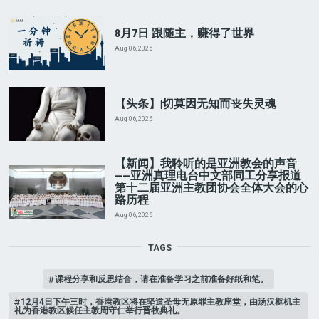
8月7日 跟随主，赚得了世界
Aug 06, 2026
【头条】|切莫因无知而丧失灵魂
Aug 06, 2026
【新闻】我聆听的是亚洲教会的声音
——亚洲真理电台中文部同工分享报道
第十二届亚洲主教团协会全体大会的心
路历程
Aug 06, 2026
TAGS
课程分享和反思结合，请在准备学习之前准备好纸和笔。
12月4日下午三时，香港教区将在坚道圣母无原罪主教座堂，由汤汉枢机主
礼为香港教区候任主教周守仁举行晋牧典礼。