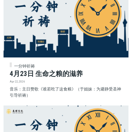
一分钟祈祷
4月23日 生命之粮的滋养
Apr 22, 2026
音乐：主日赞歌《谁若吃了这食粮》（于姐妹：为避静受圣神
引导祈祷）