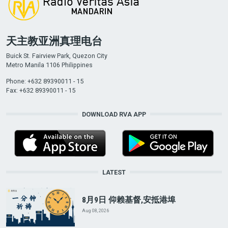
天主教亚洲真理电台
Buick St. Fairview Park, Quezon City
Metro Manila 1106 Philippines
Phone: +632 89390011 - 15
Fax: +632 89390011 - 15
DOWNLOAD RVA APP
LATEST
8月9日 仰赖基督,安抵港埠
Aug 08, 2026