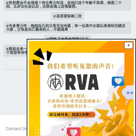
性和爱会不会混淆？有位青少年说，在他们这个年龄不容易，倒是二十
四、五岁出社会以后，比较会遇上这项疑惑。
圣若望保禄二世
许多青少年，抱怨自己的父母无法沟通，有一位高中女孩以亲身经历建议
大家，父母是自己最亲的人，不能逃离
跟随 乙年常年期第3主日
×
眼前走来一位魔女，可爱的妖媚中带点邪恶，身上穿著宫廷的小丑服，整
个造型夸张华丽，非常特殊。
STAY CONNECTED WITH US!
|
Dark theme
FOOTER
Contact Us