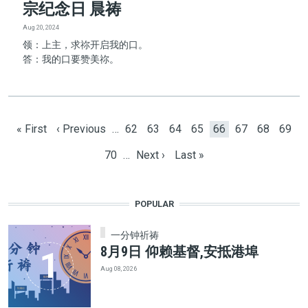
宗纪念日 晨祷
Aug 20, 2024
领：上主，求祢开启我的口。
答：我的口要赞美祢。
Pagination
First page
Previous page
Page
Page
Page
Page
Current page
Page
Page
Page
« First
‹ Previous
…
62
63
64
65
66
67
68
69
Page
Next page
Last page
70
…
Next ›
Last »
POPULAR
一分钟祈祷
8月9日 仰赖基督,安抵港埠
Aug 08, 2026