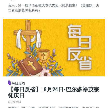
音乐：第一届华语圣歌大赛优秀奖《慈悲救主》（黄姐妹：为
亡者德肋撒灵魂祈祷）
每日反省
【每日反省】| 8月24日-巴尔多禄茂宗
徒庆日
Aug 24, 2024