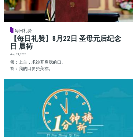
每日礼赞
【每日礼赞】8月22日 圣母元后纪念
日 晨祷
Aug 21, 2024
领：上主，求祢开启我的口。
答：我的口要赞美祢。