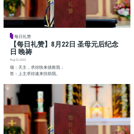
每日礼赞
【每日礼赞】8月22日 圣母元后纪念
日 晚祷
Aug 22, 2024
领：天主，求祢快来拯救我；
答：上主求祢速来扶助我。