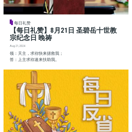
每日礼赞
【每日礼赞】8月21日 圣碧岳十世教
宗纪念日 晚祷
Aug 21, 2024
领：天主，求祢快来拯救我；
答：上主求祢速来扶助我。