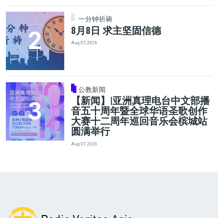
一分钟祈祷
8月8日 求主坚固信德
Aug 07, 2026
公教新闻
【新闻】|亚洲真理电台中文部播
音五十周年暨全球华语圣歌创作
大赛十二周年巡回音乐会槟城站
圆满举行
Aug 07, 2026