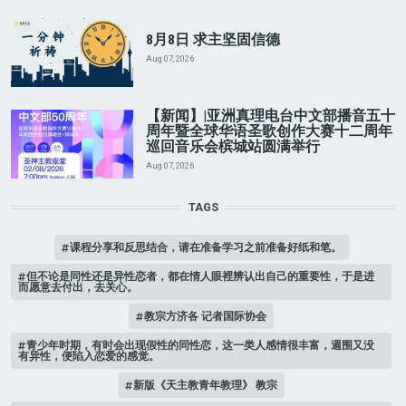
8月8日 求主坚固信德
Aug 07, 2026
【新闻】|亚洲真理电台中文部播音五十
周年暨全球华语圣歌创作大赛十二周年
巡回音乐会槟城站圆满举行
Aug 07, 2026
TAGS
课程分享和反思结合，请在准备学习之前准备好纸和笔。
但不论是同性还是异性恋者，都在情人眼裡辨认出自己的重要性，于是进
而愿意去付出，去关心。
教宗方济各 记者国际协会
青少年时期，有时会出现假性的同性恋，这一类人感情很丰富，週围又没
有异性，便陷入恋爱的感觉。
新版《天主教青年教理》 教宗