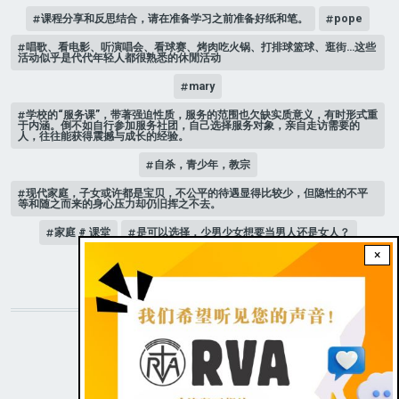
课程分享和反思结合，请在准备学习之前准备好纸和笔。
pope
唱歌、看电影、听演唱会、看球赛、烤肉吃火锅、打排球篮球、逛街…这些
活动似乎是代代年轻人都很熟悉的休閒活动
mary
学校的“服务课”，带著强迫性质，服务的范围也欠缺实质意义，有时形式重
于内涵。倒不如自行参加服务社团，自己选择服务对象，亲自走访需要的
人，往往能获得震撼与成长的经验。
自杀，青少年，教宗
现代家庭，子女或许都是宝贝，不公平的待遇显得比较少，但隐性的不平
等和随之而来的身心压力却仍旧挥之不去。
家庭 # 课堂
是可以选择，少男少女想要当男人还是女人？
×
人际关系
STAY CONNECTED WITH US!