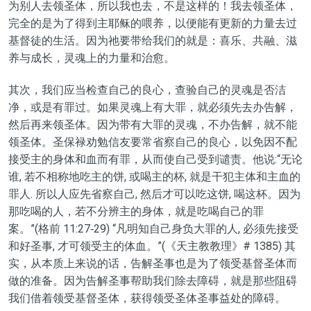
为别人去领圣体，所以我也去，不是这样的！我去领圣体，
完全的是为了得到主耶稣的喂养，以便能有更新的力量去过
基督徒的生活。因为祂要带给我们的就是：喜乐、共融、滋
养与成长，灵魂上的力量和治愈。
其次，我们应当检查自己的良心，查验自己的灵魂是否洁
净，或是有罪过。如果灵魂上有大罪，就必须先去办告解，
然后再来领圣体。因为带有大罪的灵魂，不办告解，就不能
领圣体。
圣保禄劝勉信友要常省察自己的良心，
以免因不配
接受主的身体和血而有罪，从而使自己受到谴责。他
说:“无论
谁, 若不相称地吃主的饼, 或喝主的杯, 就是干犯主体和主血的
罪人. 所以人应先省察自己, 然后才可以吃这饼, 喝这杯。因为
那吃喝的人，若不分辨主的身体，就是吃喝自己的罪
案。”(格前 11:27‐29) “凡明知自己身负大罪的人, 必须先接受
和好圣事, 才可领受主的体血。”(《天主教教理》
#
1385) 其
实，
从本质上来说的话，告解圣事也是为了领受基督圣体而
做的准备。因为告解圣事帮助我们除去障碍，就是那些阻碍
我们借着领受基督圣体，获得领受圣体圣事益处的障碍。