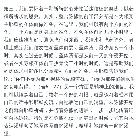
第三，我们要怀着一颗祈祷的心来接近这信德的奥迹，以获
得所祈求的恩典。其实，整台弥撒的前半部分都是在为领受
主耶稣的圣体而做准备。在这里，我们可以有两个方面的准
备。一个方面是肉身上的准备。在领圣体前的几个小时里，
我们应该准备好，避免吃任何东西，喝清水和吃药除外。教
理上规定我们信友在领圣体前要守圣体斋，最少禁食一个小
时。其实在过去的时候，圣体斋都是从前一天的午夜开始，
或者在实际领圣体前至少禁食三小时的时间。这是帮助我们
的肉体尽可能多地分享精神方面的准备。主耶稣告诉我们
说：“你们不要为那可损坏的食粮劳碌，而要为那存留到永生
的食粮劳碌。”（若6：27）另一个方面是精神上的准备。我
们可以锻炼着自己，培养一个好的习惯，就是练习着经常用
自己的话来和耶稣交流，向祂表达自己的渴望。从弥撒开始
之前就向耶稣祈祷，并随着弥撒的进展，一步一步地借着诵
句向祂诉说。特别是在弥撒礼仪中的静默的时候，尤其向祂
表达渴望领受祂圣体圣血的渴望，希望和祂结合一起的渴
望。