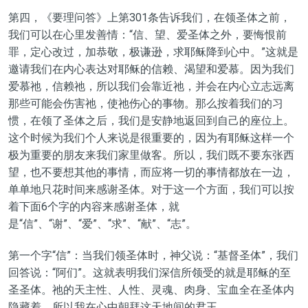
第四，
《要理问答》
上第301条告诉我们，
在领圣体之前，
我们可以在心里发善情：
“
信、望、爱圣体之外，要悔恨前
罪，定心改过，加恭敬，极谦逊，求耶稣降到心中。”这就是
邀请我们在内心表达对耶稣的信赖、渴望和爱慕。因为我们
爱慕祂，信赖祂，所以我们会靠近祂，并会在内心立志远离
那些可能会伤害祂，使祂伤心的事物。
那么按着我们的习
惯，在领了圣体之后，我们是安静地返回到自己的座位上。
这个时候为我们个人来说是很重要的，因为有耶稣这样一个
极为重要的朋友来我们家里做客。所以，我们既不要东张西
望，也不要想其他的事情，而应将一切的事情都放在一边，
单单地只花时间来感谢圣体。对于这一个方面，我们可以按
着下面6个字的内容来感谢圣体，就
是“信”、“谢”、“爱”、“求”、“献”、“志”。
第一个字“信”：当我们领圣体时，神父说：“基督圣体”，我们
回答说：“阿们”。这就表明我们深信所领受的就是耶稣的至
圣圣体。祂的天主性、人性、灵魂、肉身、宝血全在圣体内
隐藏着，所以我在心中朝拜这天地间的君王。