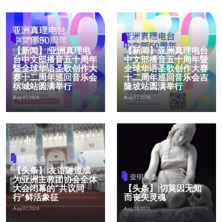
公教新闻
公教新闻
【新闻】|亚洲真理电
【新闻】亚洲真理电台
台中文部播音五十周年
中文部播音五十周年暨
暨全球华语圣歌创作大
全球华语圣歌创作大赛
赛十二周年巡回音乐会
十二周年巡回音乐会吉
槟城站圆满举行
隆坡站圆满举行
Aug 07, 2026
Aug 07, 2026
壹明头条
【头条】|友谊隧道成
壹明头条
为亚洲主教团协会全体
大会闭幕的“共议同
【头条】|切莫因无知
行”鲜活象征
而丧失灵魂
Aug 07, 2026
Aug 06, 2026