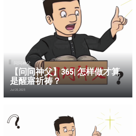
问问神父
【问问神父】365| 怎样做才算
是醒寤祈祷？
Jul 20, 2025