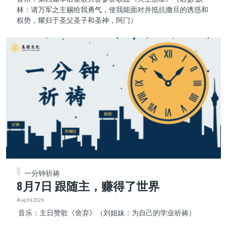
林：请万军之主赐给我勇气，使我能面对并抵抗撒旦的诱惑和
权势，耀归于圣父圣子和圣神，阿门）
一分钟祈祷
8月7日 跟随主，赚得了世界
Aug 06, 2026
音乐：主日赞歌《舍弃》（刘姐妹：为自己的学业祈祷）