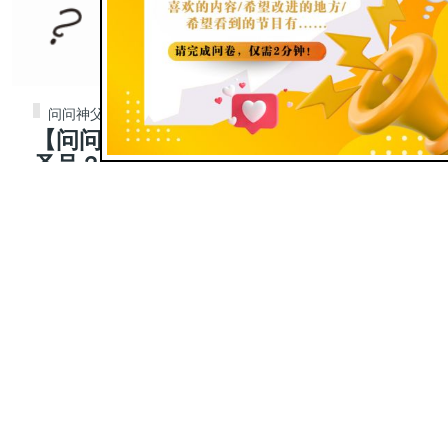
问问神父
【问问神父】363|为什么要常划十字
圣号？有哪些好处？
Jun 10, 2025