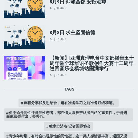
8月9日 仰赖基督,安抵港埠
Aug 08, 2026
8月8日 求主坚固信德
Aug 07, 2026
【新闻】|亚洲真理电台中文部播音五十
周年暨全球华语圣歌创作大赛十二周年
巡回音乐会槟城站圆满举行
Aug 07, 2026
TAGS
课程分享和反思结合，请在准备学习之前准备好纸和笔。
但不论是同性还是异性恋者，都在情人眼裡辨认出自己的重要性，于是进
而愿意去付出，去关心。
教宗方济各 记者国际协会
青少年时期，有时会出现假性的同性恋，这一类人感情很丰富，週围又没