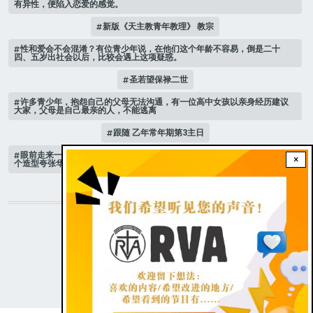
有异性，便陷入恋爱的感觉。
新版《天主教青年教理》 教宗
性和爱会不会混淆？有位青少年说，在他们这个年龄不容易，倒是二十
四、五岁出社会以后，比较会遇上这项疑惑。
圣若望保禄二世
许多青少年，抱怨自己的父母无法沟通，有一位高中女孩以亲身经历建议
大家，父母是自己最亲的人，不能逃离
跟随 乙年常年期第3主日
眼前走来一位魔女，可爱的妖媚中带点邪恶，身上穿著宫廷的小丑服，整
×
个造型夸张华丽，非常特殊。
STAY CONNECTED WITH US!