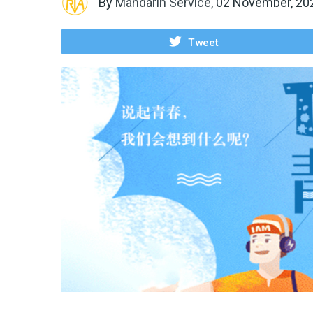
By
Mandarin Service
,
02 November, 20
Tweet