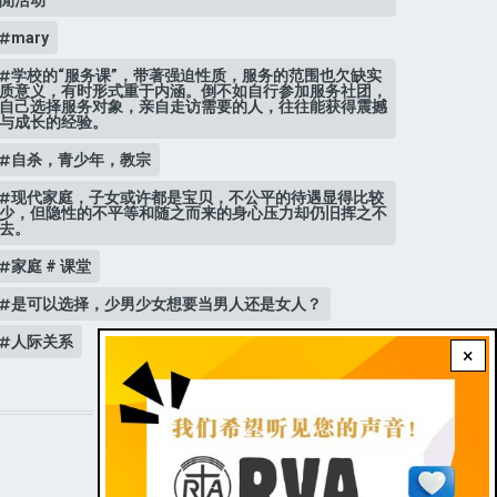
mary
学校的“服务课”，带著强迫性质，服务的范围也欠缺实
质意义，有时形式重于内涵。倒不如自行参加服务社团，
自己选择服务对象，亲自走访需要的人，往往能获得震撼
与成长的经验。
自杀，青少年，教宗
现代家庭，子女或许都是宝贝，不公平的待遇显得比较
少，但隐性的不平等和随之而来的身心压力却仍旧挥之不
去。
家庭 # 课堂
是可以选择，少男少女想要当男人还是女人？
人际关系
×
STAY CONNECTED WITH US!