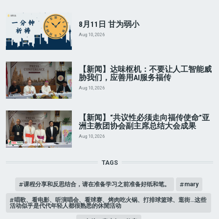
8月11日 甘为弱小
Aug 10, 2026
【新闻】达味枢机：不要让人工智能威
胁我们，应善用AI服务福传
Aug 10, 2026
【新闻】“共议性必须走向福传使命”亚
洲主教团协会副主席总结大会成果
Aug 10, 2026
TAGS
课程分享和反思结合，请在准备学习之前准备好纸和笔。
mary
唱歌、看电影、听演唱会、看球赛、烤肉吃火锅、打排球篮球、逛街…这些
活动似乎是代代年轻人都很熟悉的休閒活动