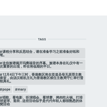
TAGS
课程分享和反思结合，请在准备学习之前准备好纸和
笔。
这份族谱揭开玛窦福音的序幕。族谱本身在礼仪中有一
次重要的出现，即在将临期的平日。
12月4日下午三时，香港教区将在坚道圣母无原罪主教
座堂，由汤汉枢机主礼为香港教区候任主教周守仁举行晋
牧典礼。
pope
mary
唱歌、看电影、听演唱会、看球赛、烤肉吃火锅、打排
球篮球、逛街…这些活动似乎是代代年轻人都很熟悉的休
閒活动