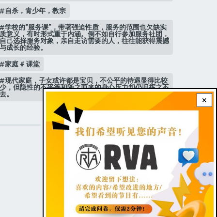
自杀，青少年，教宗
学校的“服务课”，带著强迫性质，服务的范围也欠缺实
质意义，有时形式重于内涵。倒不如自行参加服务社团，
自己选择服务对象，亲自走访需要的人，往往能获得震撼
与成长的经验。
家庭 # 课堂
现代家庭，子女或许都是宝贝，不公平的待遇显得比较
少，但隐性的不平等和随之而来的身心压力却仍旧挥之不
去。
×
STAY CONNECTED WITH US!