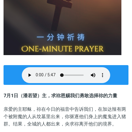
7
月
1
日（潘若望）
主，求祢恩赐我们勇敢选择祢的力量
亲爱的主耶稣，祢在今日的福音中告诉我们，在加达辣有两
个被附魔的人从坟墓里出来，
你驱逐他们身上的魔鬼进入猪
群
。结果，全城的人
都
出来，央求祢离开他们的境界。