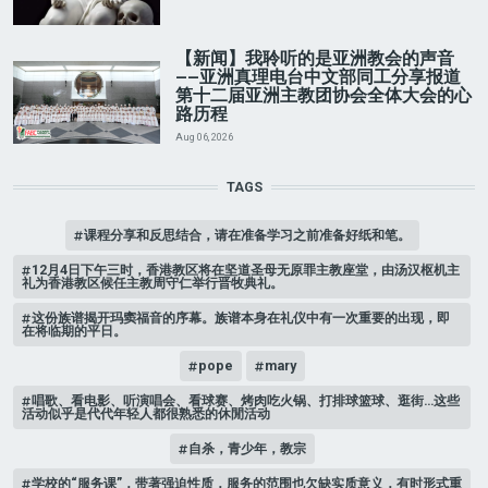
【新闻】我聆听的是亚洲教会的声音
——亚洲真理电台中文部同工分享报道
第十二届亚洲主教团协会全体大会的心
路历程
Aug 06, 2026
TAGS
课程分享和反思结合，请在准备学习之前准备好纸和笔。
12月4日下午三时，香港教区将在坚道圣母无原罪主教座堂，由汤汉枢机主
礼为香港教区候任主教周守仁举行晋牧典礼。
这份族谱揭开玛窦福音的序幕。族谱本身在礼仪中有一次重要的出现，即
在将临期的平日。
pope
mary
唱歌、看电影、听演唱会、看球赛、烤肉吃火锅、打排球篮球、逛街…这些
活动似乎是代代年轻人都很熟悉的休閒活动
自杀，青少年，教宗
学校的“服务课”，带著强迫性质，服务的范围也欠缺实质意义，有时形式重