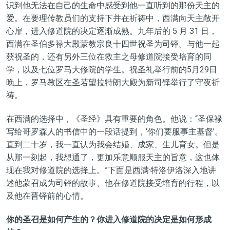
识到他无法在自己的生命中感受到他一直听到的那份天主的
爱。在要理传教员们的支持下并在祈祷中，西满向天主敞开
心扉，进入修道院的决定逐渐成熟。九年后的 5 月 31 日，
西满在圣伯多禄大殿蒙教宗良十四世祝圣为司铎。与他一起
获祝圣的，还有另外三位在救主之母修道院接受培育的同
学，以及七位罗马大修院的学生。祝圣礼举行前的5月29日
晚上，罗马教区在圣若望拉特朗大殿为新司铎举行了守夜祈
祷。
在西满的选择中，《圣经》具有重要的角色。他说：“圣保禄
写给哥罗森人的书信中的一段话提到，‘你们要服事主基督’。
直到二十岁，我一直认为我会结婚、成家、生儿育女。但是
从那一刻起，我想通了，更加乐意顺服天主的旨意，这也体
现在我对修道院的选择上。”下面是西满·特洛伊洛深入地讲
述他蒙召成为司铎的故事、他在修道院接受培育的行程，以
及他在晋铎前的心情。
你的圣召是如何产生的？你进入修道院的决定是如何形成