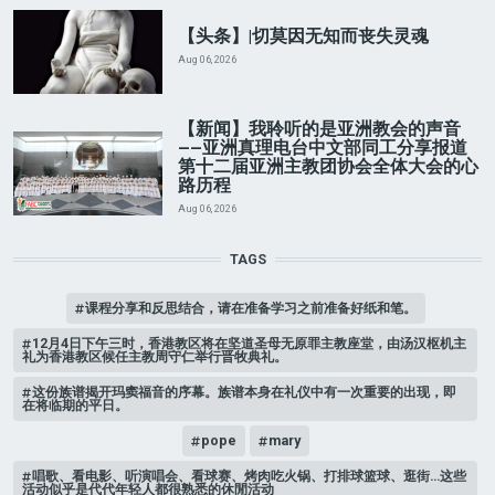
【头条】|切莫因无知而丧失灵魂
Aug 06, 2026
【新闻】我聆听的是亚洲教会的声音
——亚洲真理电台中文部同工分享报道
第十二届亚洲主教团协会全体大会的心
路历程
Aug 06, 2026
TAGS
课程分享和反思结合，请在准备学习之前准备好纸和笔。
12月4日下午三时，香港教区将在坚道圣母无原罪主教座堂，由汤汉枢机主
礼为香港教区候任主教周守仁举行晋牧典礼。
这份族谱揭开玛窦福音的序幕。族谱本身在礼仪中有一次重要的出现，即
在将临期的平日。
pope
mary
唱歌、看电影、听演唱会、看球赛、烤肉吃火锅、打排球篮球、逛街…这些
活动似乎是代代年轻人都很熟悉的休閒活动