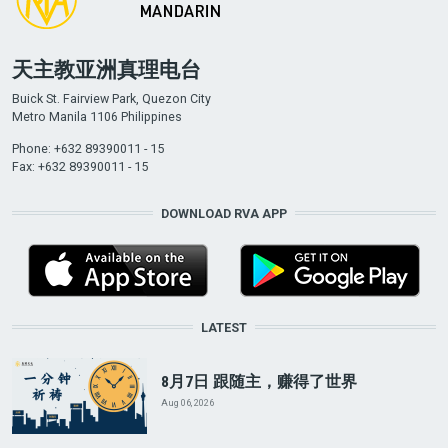
天主教亚洲真理电台
Buick St. Fairview Park, Quezon City
Metro Manila 1106 Philippines
Phone: +632 89390011 - 15
Fax: +632 89390011 - 15
DOWNLOAD RVA APP
LATEST
8月7日 跟随主，赚得了世界
Aug 06, 2026