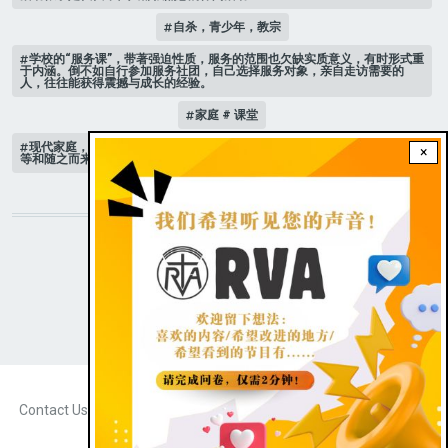
自杀，青少年，教宗
学校的“服务课”，带著强迫性质，服务的范围也欠缺实质意义，有时形式重
于内涵。倒不如自行参加服务社团，自己选择服务对象，亲自走访需要的
人，往往能获得震撼与成长的经验。
家庭 # 课堂
现代家庭，子女或许都是宝贝，不公平的待遇显得比较少，但隐性的不平
×
等和随之而来的身心压力却仍旧挥之不去。
STAY CONNECTED WITH US!
|
Dark theme
FOOTER
Contact Us
Radio Veritas Asia © 2023