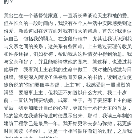
的？
我出生在一个基督徒家庭，一直听长辈谈论天主和祂的爱。
但在长久的一段时间内，我没有在个人生活中实际感受到这
份爱。新慕道团在这方面对我有很大的帮助，首先让我更认
识自己，包括我的弱点。在这段行程中，尤其让我认识到我
与父亲之间的关系，这关系有些困难。上主透过要理传教员
和许多途径，例如祈祷，帮助我从这种情况中得到治愈。我
与父亲和好了，并且能够请求他的宽恕。就这样，也透过其
他事件，我看到上主在我的生命中做工，我对祂的感激与日
俱增。我更深入阅读圣保禄致哥罗森人的书信，读到这位使
徒所说的“你们要服事基督，上主”时，我感受到一股强烈的
渴望，要服事上主，但我还不知道以什么方式。我二十岁
前，一直认为我要结婚、成家、生子。有了要服事上主的感
受后，我更加敞开自己的心智，更加乐于承行天主的旨意，
祂的旨意在我选择修道时便显示出来。那时，我读三年制的
建筑工程学已是最后一年。我开始更常去参与弥撒，花更多
时间阅读《圣经》。这是一个相当循序渐进的过程，之后我