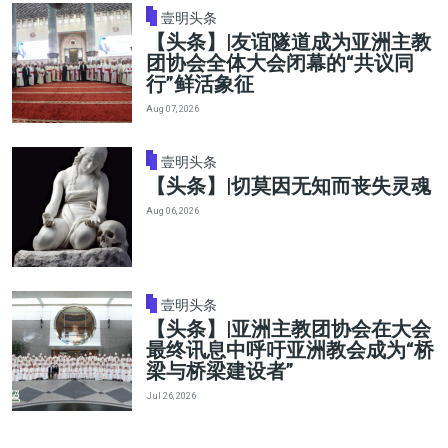
壹明头条
【头条】|友谊隧道成为亚洲主教
团协会全体大会闭幕的“共议同
行”鲜活象征
Aug 07, 2026
壹明头条
【头条】|切莫因无知而丧失灵魂
Aug 06, 2026
壹明头条
【头条】|亚洲主教团协会在大会
最终讯息中呼吁亚洲教会成为“桥
梁与桥梁建设者”
Jul 26, 2026