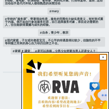
唱歌、看电影、听演唱会、看球赛、烤肉吃火锅、打排球篮球、逛街…这些
活动似乎是代代年轻人都很熟悉的休閒活动
mary
学校的“服务课”，带著强迫性质，服务的范围也欠缺实质意义，有时形式重
于内涵。倒不如自行参加服务社团，自己选择服务对象，亲自走访需要的
人，往往能获得震撼与成长的经验。
自杀，青少年，教宗
现代家庭，子女或许都是宝贝，不公平的待遇显得比较少，但隐性的不平
等和随之而来的身心压力却仍旧挥之不去。
家庭 # 课堂
是可以选择，少男少女想要当男人还是女人？
×
人际关系
STAY CONNECTED WITH US!