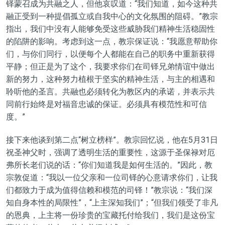
铎蒙召成为共融之人，但他哀叹道：“我们知道，如今这种共
融正受到一种提倡孤立或自我中心的文化氛围的阻碍。”教宗
指出，我们中没有人能够免受这些威胁我们精神生活稳固性
的陷阱的影响。考虑到这一点，教宗保证说：“我愿意帮助你
们，与你们同行，以便每个人都能在自己的职务中重新获得
平静；但正是为了这个，我要求你们在司铎兄弟情谊中做出
新的努力，这种努力植根于坚实的精神生活，与主的相遇和
聆听他的圣言。共融也必须转化为教区内的承诺，并表示共
同前行始终是对福音忠诚的保证。必须具有模范性和可信
度。”
接下来他谈到第二点“树立榜样”。教宗回忆说，他在5月31日
祝圣神父时，强调了透明生活的重要性，这源于圣保禄对厄
弗所长老们说的话：“你们知道我是如何生活的。”因此，教
宗敦促道：“我以一位父亲和一位司铎的心意请求你们，让我
们都致力于成为值得信赖和模范的司铎！”教宗说：“我们深
知自身本性的局限性”，“上主深知我们”；“但我们领受了非凡
的恩典，上主将一份珍贵的宝藏托付给我们，我们是这份宝