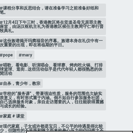
课程分享和反思结合，请在准备学习之前准备好纸和
笔。
12月4日下午三时，香港教区将在坚道圣母无原罪主教
座堂，由汤汉枢机主礼为香港教区候任主教周守仁举行晋
牧典礼。
这份族谱揭开玛窦福音的序幕。族谱本身在礼仪中有一
次重要的出现，即在将临期的平日。
pope
mary
唱歌、看电影、听演唱会、看球赛、烤肉吃火锅、打排
球篮球、逛街…这些活动似乎是代代年轻人都很熟悉的休
閒活动
自杀，青少年，教宗
学校的“服务课”，带著强迫性质，服务的范围也欠缺实
质意义，有时形式重于内涵。倒不如自行参加服务社团，
自己选择服务对象，亲自走访需要的人，往往能获得震撼
与成长的经验。
家庭 # 课堂
现代家庭，子女或许都是宝贝，不公平的待遇显得比较
少，但隐性的不平等和随之而来的身心压力却仍旧挥之不