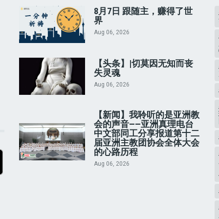
8月7日 跟随主，赚得了世
界
Aug 06, 2026
【头条】|切莫因无知而丧
失灵魂
Aug 06, 2026
【新闻】我聆听的是亚洲教
会的声音——亚洲真理电台
中文部同工分享报道第十二
届亚洲主教团协会全体大会
的心路历程
Aug 06, 2026