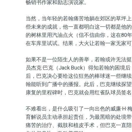
畅销书作家和励志演说家。
当然，当年轻的若翰痛苦地躺在郊区的草坪上
些未来的成就，他一直都明白这一切都是他的
的树林里用汽油点火（信不信由你，这在80
在车库里试试。结果，大火让若翰一家无家可
如果不是一位陌生人的善举，若翰或许无法挺
员杰克·巴克（Jack Buck）得知若翰的
后，巴克决心要给这位狂热的棒球迷一些继续
翰能听到广播中的播报。此后，巴克继续探望
康复的里程碑时，巴克就会用红雀队球员签名
不难看出，是什么吸引了一向出色的威廉·H·梅西（
育解说员主动承担起责任，为最黑暗的处境带
痛苦的治疗、截肢和植皮手术，但巴克一直陪