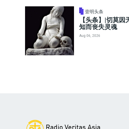
壹明头条
【头条】|切莫因
知而丧失灵魂
Aug 06, 2026