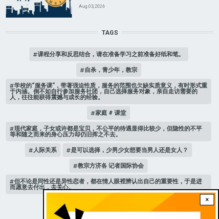
Aug 03, 2026
TAGS
课程分享和反思结合，请在准备学习之前准备好纸和笔。
自杀，青少年，教宗
学校的“服务课”，带著强迫性质，服务的范围也欠缺实质意义，有时形式重
于内涵。倒不如自行参加服务社团，自己选择服务对象，亲自走访需要的
人，往往能获得震撼与成长的经验。
家庭 # 课堂
现代家庭，子女或许都是宝贝，不公平的待遇显得比较少，但隐性的不平
等和随之而来的身心压力却仍旧挥之不去。
人际关系
是可以选择，少男少女想要当男人还是女人？
教宗方济各 记者国际协会
但不论是同性还是异性恋者，都在情人眼裡辨认出自己的重要性，于是进
而愿意去付出，去关心。
×
新版《天主教青年教理》 教宗