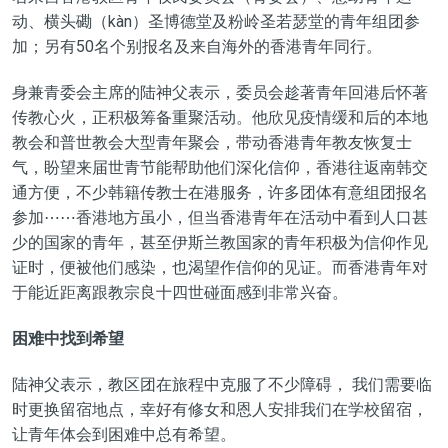
动、横头磡（kàn）圣博德堂及粉岭圣若瑟堂的青年组团参
加；另有50名个别报名及来自海外的香港青年同行。
身兼青委会主席的陆神父表示，委员会趁著青年回港后怀著
传教心火，正积极筹备重聚活动。他欣见疫情缓和后的本地
教会和普世教会大型青年聚会，带动香港青年教友恢复士
气，盼望来届世青节能帮助他们深化信仰，香港往返南韩交
通方便，不少韩籍传教士在港服务，许多团体有意组团报名
参加⋯⋯香港地方虽小，但当香港青年在活动中看到人口甚
少的国家的青年，甚至伊斯兰教国家的青年积极为信仰作见
证时，便被他们感染，也渴望作信仰的见证。而香港青年对
于能近距离跟教宗良十四世碰面感到非常兴奋。
困难中找到希望
陆神父表示，教区团在旅程中克服了不少障碍， 我们需要临
时更换留宿地点，幸好有修女和恩人安排我们在学校留宿，
让青年体会到困难中总有希望。