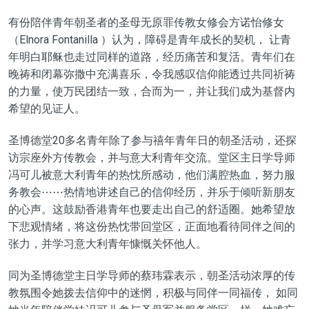
有份陪伴青年朝圣者的圣母无原罪传教女修会方诺怡修女
（Elnora Fontanilla ）认为，障碍是青年成长的契机， 让青
年明白耶稣也走过同样的道路，经历痛苦和复活。青年们在
晚祷和闭幕弥撒中充满喜乐，令我感叹信仰能透过共同祈祷
的力量，使万民团结一致，合而为一，并让我们成为基督内
希望的见证人。
圣博德堂20多名青年除了参与禧年青年日的朝圣活动，还探
访宗座外方传教会，并与意大利青年交流。堂区主日学导师
冯可儿被意大利青年的热忱所感动，他们满腔热血，努力服
务教会⋯⋯热情地讲述自己的信仰经历，并乐于倾听新朋友
的心声。这鼓励香港青年也要走出自己的舒适圈。她希望放
下悲观情绪，将这份热忱带回堂区，正面地看待同伴之间的
张力，并学习意大利青年慷慨关怀他人。
同为圣博德堂主日学导师的蔡玮霖表示，朝圣活动浓厚的传
教氛围令她拨去信仰中的迷惘，积极与同伴一同福传， 如同